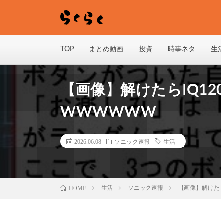
TOP
まとめ動画
投資
時事ネタ
生
【画像】解けたらIQ1
WWWWWW
2026.06.08
ソニック速報
生活
HOME
生活
ソニック速報
【画像】解けた