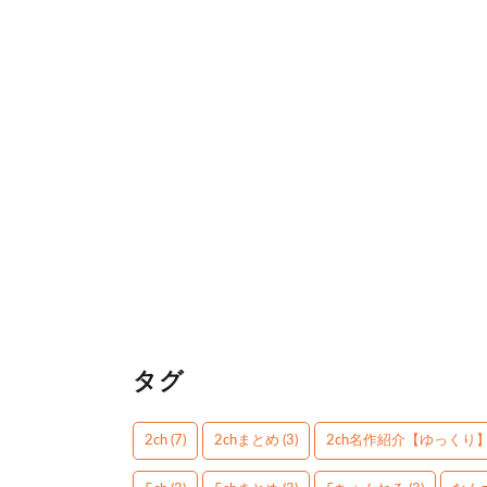
タグ
2ch
(7)
2chまとめ
(3)
2ch名作紹介【ゆっくり