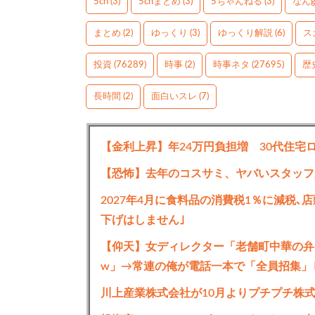
5ch
(3)
5chまとめ
(3)
5ちゃんねる
(3)
なん
まとめ
(2)
ゆっくり
(3)
ゆっくり解説
(6)
ス
投資
(76289)
時事
(2)
時事ネタ
(27695)
歴
長時間
(2)
面白いスレ
(7)
【金利上昇】年24万円負担増 30代住宅
【恐怖】去年のコスサミ、ヤバいスタッフ
2027年4月に食料品の消費税1％に減税
下げはしません｣
【仰天】女ディレクター「老舗町中華の弁
w」→常連の俺が電話一本で「全員招集」
川上産業株式会社が10月よりプチプチ株