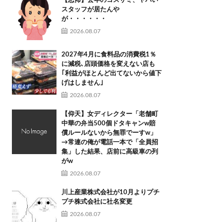
【恐怖】去年のコスサミ、ヤバい
スタッフが居たんや
が・・・・・・
2026.08.07
2027年4月に食料品の消費税1％
に減税､店頭価格を変えない店も
｢利益がほとんど出てないから値下
げはしません｣
2026.08.07
【仰天】女ディレクター「老舗町
中華の弁当500個ドタキャンw賠
償ルールないから無罪でーすw」
→常連の俺が電話一本で「全員招
集」した結果、店前に高級車の列
がw
2026.08.07
川上産業株式会社が10月よりプチ
プチ株式会社に社名変更
2026.08.07