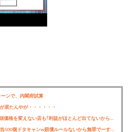
ローンで、内閣府試算
が居たんやが・・・・・・
2027年4月に食料品の消費税1％に減税､店頭価格を変えない店も｢利益がほとんど出てないから値下げはしません｣
【仰天】女ディレクター「老舗町中華の弁当500個ドタキャンw賠償ルールないから無罪でーすw」→常連の俺が電話一本で「全員招集」した結果、店前に高級車の列がw