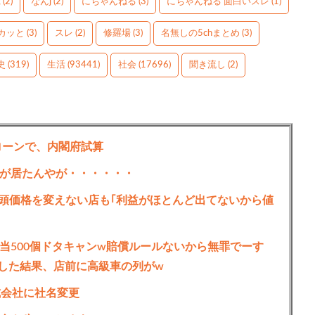
g
(2)
なんj
(2)
にちゃんねる
(3)
にちゃんねる 面白いスレ
(1)
カッと
(3)
スレ
(2)
修羅場
(3)
名無しの5chまとめ
(3)
史
(319)
生活
(93441)
社会
(17696)
聞き流し
(2)
ローンで、内閣府試算
が居たんやが・・・・・・
､店頭価格を変えない店も｢利益がほとんど出てないから値
当500個ドタキャンw賠償ルールないから無罪でーす
した結果、店前に高級車の列がw
式会社に社名変更