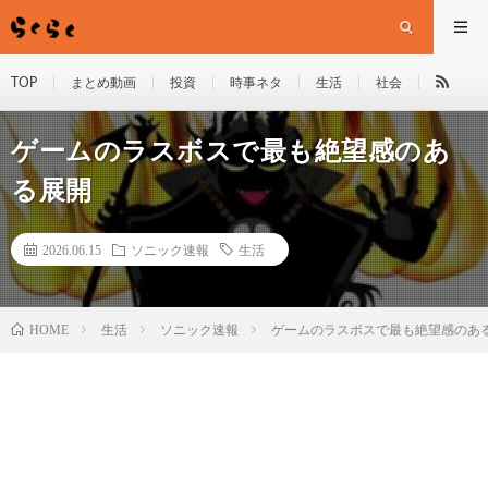
TOP
まとめ動画
投資
時事ネタ
生活
社会
ゲームのラスボスで最も絶望感のあ
る展開
2026.06.15
ソニック速報
生活
HOME
生活
ソニック速報
ゲームのラスボスで最も絶望感のあ