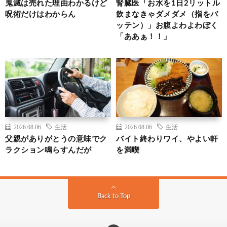
鬼滅は売れた理由わかるけど
腎臓医「お水を1日2リットル
呪術だけはわからん
飲まなきゃダメダメ（指をバ
ッテン）」お腹よわよわぼく
「ああぁ！！」
2026.08.06
生活
2026.08.06
生活
父親がありがとうの意味でク
バイト終わりワイ、やよい軒
ラクション鳴らすんだが
を満喫
Back to Top