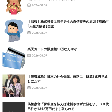
2026.08.07
【悲報】株式投資は若年男性の自信喪失の原因 6割超が
｢人生の敗者｣自認
2026.08.07
楽天カードの限度額10万なんやが
2026.08.07
【消費減税】日本の社会保障、岐路に 財源5兆円見通
し立たず
2026.08.07
偽警察官「保釈金を払えば逮捕されずに済むよ」３０代
男性が1342万円だまし取られる