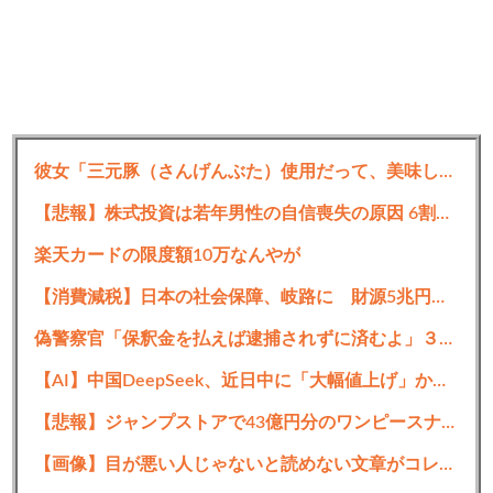
彼女「三元豚（さんげんぶた）使用だって、美味しそうだね」 ワイ「さんげんとん、ね」
【悲報】株式投資は若年男性の自信喪失の原因 6割超が｢人生の敗者｣自認
楽天カードの限度額10万なんやが
【消費減税】日本の社会保障、岐路に 財源5兆円見通し立たず
偽警察官「保釈金を払えば逮捕されずに済むよ」３０代男性が1342万円だまし取られる
【AI】中国DeepSeek、近日中に「大幅値上げ」か API料金ページに追記
【悲報】ジャンプストアで43億円分のワンピースナルトグッズを購入してキャンセルを繰り返していた32歳女逮捕
【画像】目が悪い人じゃないと読めない文章がコレｗｗｗｗｗｗ