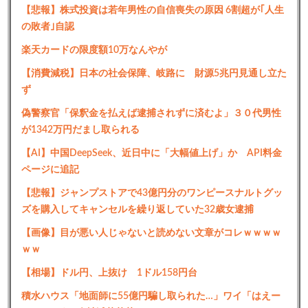
【悲報】株式投資は若年男性の自信喪失の原因 6割超が｢人生
の敗者｣自認
楽天カードの限度額10万なんやが
【消費減税】日本の社会保障、岐路に 財源5兆円見通し立た
ず
偽警察官「保釈金を払えば逮捕されずに済むよ」３０代男性
が1342万円だまし取られる
【AI】中国DeepSeek、近日中に「大幅値上げ」か API料金
ページに追記
【悲報】ジャンプストアで43億円分のワンピースナルトグッ
ズを購入してキャンセルを繰り返していた32歳女逮捕
【画像】目が悪い人じゃないと読めない文章がコレｗｗｗｗ
ｗｗ
【相場】ドル円、上抜け 1ドル158円台
積水ハウス「地面師に55億円騙し取られた…」ワイ「はえー