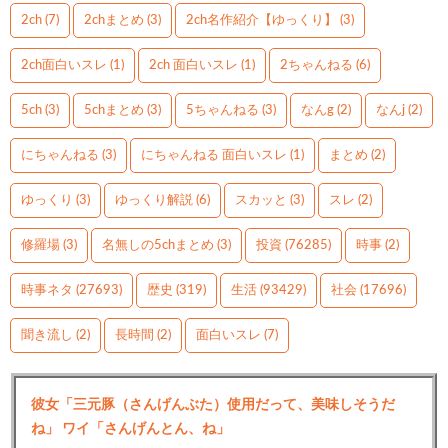
2ch
(7)
2chまとめ
(3)
2ch名作紹介【ゆっくり】
(3)
2ch面白いスレ
(1)
2ch 面白いスレ
(1)
2ちゃんねる
(6)
5ch
(3)
5chまとめ
(3)
5ちゃんねる
(3)
なんg
(2)
なんj
(2)
にちゃんねる
(3)
にちゃんねる 面白いスレ
(1)
まとめ
(2)
ゆっくり
(3)
ゆっくり解説
(6)
スカッと
(3)
スレ
(2)
修羅場
(3)
名無しの5chまとめ
(3)
投資
(76285)
時事
(2)
時事ネタ
(27693)
歴史
(319)
生活
(93429)
社会
(17696)
聞き流し
(2)
長時間
(2)
面白いスレ
(7)
彼女「三元豚（さんげんぶた）使用だって、美味しそうだ
ね」 ワイ「さんげんとん、ね」