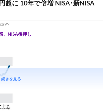
超に 10年で倍増 NISA･新NISA
jzrV9
増、NISA後押し
続きを見る