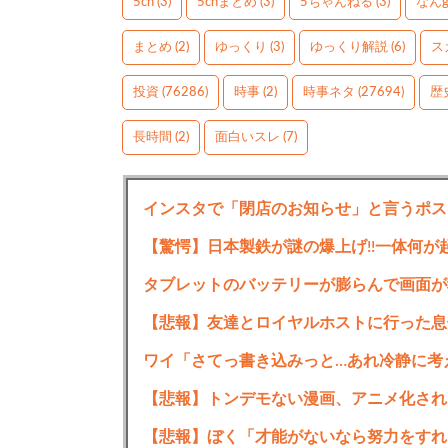
5ch
(3)
5chまとめ
(3)
5ちゃんねる
(3)
なん
まとめ
(2)
ゆっくり
(3)
ゆっくり解説
(6)
ス
投資
(76286)
時事
(2)
時事ネタ
(27694)
歴
長時間
(2)
面白いスレ
(7)
インスタで「閉店のお知らせ」と言うポス
【驚愕】日本製鉄が謎の爆上げ!!一体何が
タブレットのバッテリーが膨らんで画面が
【悲報】友達とロイヤルホストに行った息
ワイ「さてっ書き込みっと…あれ冷静に考
【悲報】トンデモない漫画、アニメ化され
【悲報】ぼく「才能がないなら努力をすれ