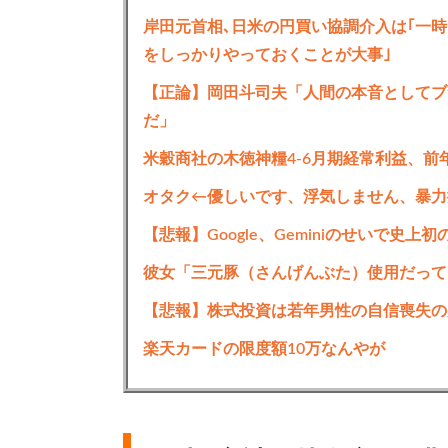
岸田元首相､日米の円買い協調介入は｢一時
をしっかりやっておくことが大事｣
【正論】岡田斗司夫「人間の本音としてブ
だ」
米穀商社の木徳神糧4-6月期経常利益、前年
オタク←優しいです、浮気しません、暴力
【悲報】Google、Geminiのせいで史
彼女「三元豚（さんげんぶた）使用だって
【悲報】株式投資は若年男性の自信喪失の原
楽天カードの限度額10万なんやが