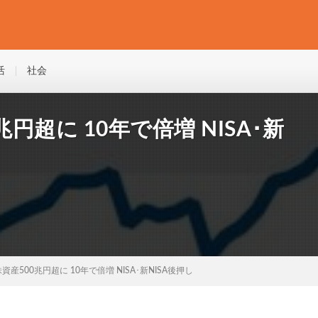
活
社会
円超に 10年で倍増 NISA･新
資産500兆円超に 10年で倍増 NISA･新NISA後押し