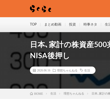
TOP
まとめ動画
投資
時事ネタ
生
日本､家計の株資産500兆
NISA後押し
2026.06.16
理想ちゃんねる
生活
HOME
生活
理想ちゃんねる
日本､家計の株