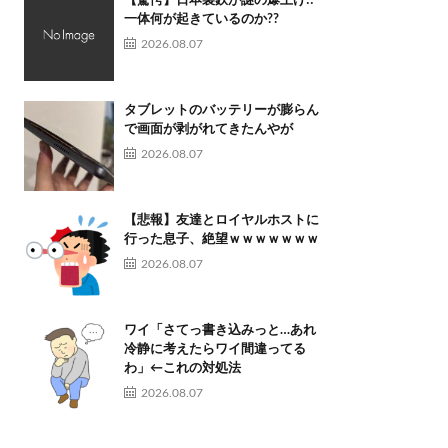
【驚愕】日本製鉄が謎の爆上げ!!
一体何が起きているのか??
2026.08.07
タブレットのバッテリーが膨らん
で画面が剥がれてきたんやが
2026.08.07
【悲報】友達とロイヤルホストに
行った息子、絶望ｗｗｗｗｗｗｗ
2026.08.07
ワイ「さてっ書き込みっと…あれ
冷静に考えたらワイ間違ってる
わ」←これの対処法
2026.08.07