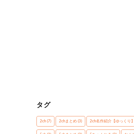
タグ
2ch
(7)
2chまとめ
(3)
2ch名作紹介【ゆっくり