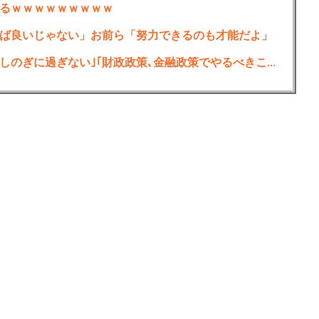
るｗｗｗｗｗｗｗｗｗ
ば良いじゃない」お前ら「努力できるのも才能だよ」
岸田元首相､日米の円買い協調介入は｢一時しのぎに過ぎない｣｢財政政策､金融政策でやるべきことをしっかりやっておくことが大事｣