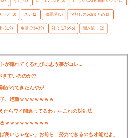
g
(2)
なんj
(2)
にちゃんねる
(3)
にちゃんねる 面白いスレ
(1)
カッと
(3)
スレ
(2)
修羅場
(3)
名無しの5chまとめ
(3)
史
(319)
生活
(93439)
社会
(17696)
聞き流し
(2)
トが流れてくるたびに思う事がコレ…
起きているのか??
剥がれてきたんやが
子、絶望ｗｗｗｗｗｗｗ
えたらワイ間違ってるわ」←これの対処法
るｗｗｗｗｗｗｗｗｗ
ば良いじゃない」お前ら「努力できるのも才能だよ」