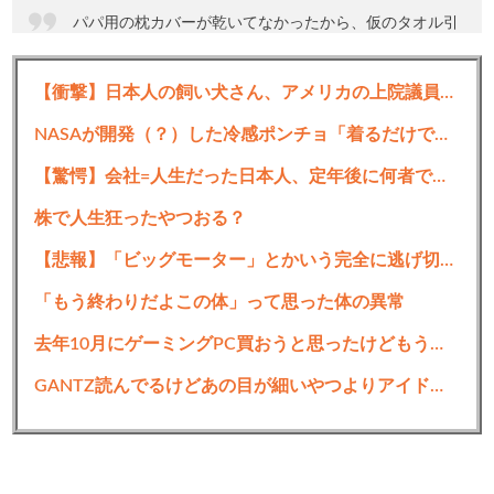
パパ用の枕カバーが乾いてなかったから、仮のタオル引
いたらぽこちゃんが奪い取っていったwwwwww
【衝撃】日本人の飼い犬さん、アメリカの上院議員に似すぎた結果ｗｗｗｗｗｗｗ
なんでそんなひどいことするのwwwww
pic.twitter.com/fjhsKE0XGc
NASAが開発（？）した冷感ポンチョ「着るだけで体感-15℃」←これ
— ぽこ (@poco20220603)
July 6, 2026
【驚愕】会社=人生だった日本人、定年後に何者でもなくなるwww
株で人生狂ったやつおる？
【悲報】「ビッグモーター」とかいう完全に逃げ切ったゴミクズｗｗｗｗｗ
続きを読む
「もう終わりだよこの体」って思った体の異常
去年10月にゲーミングPC買おうと思ったけどもう少し後でいいやで時期逃したらうなぎ登りに値上がりしていった
GANTZ読んでるけどあの目が細いやつよりアイドルの方が良くね？