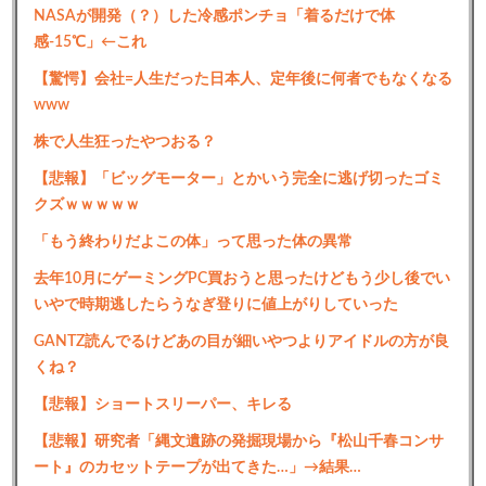
NASAが開発（？）した冷感ポンチョ「着るだけで体
感-15℃」←これ
【驚愕】会社=人生だった日本人、定年後に何者でもなくなる
www
株で人生狂ったやつおる？
【悲報】「ビッグモーター」とかいう完全に逃げ切ったゴミ
クズｗｗｗｗｗ
「もう終わりだよこの体」って思った体の異常
去年10月にゲーミングPC買おうと思ったけどもう少し後でい
いやで時期逃したらうなぎ登りに値上がりしていった
GANTZ読んでるけどあの目が細いやつよりアイドルの方が良
くね？
【悲報】ショートスリーパー、キレる
【悲報】研究者「縄文遺跡の発掘現場から『松山千春コンサ
ート』のカセットテープが出てきた…」→結果…