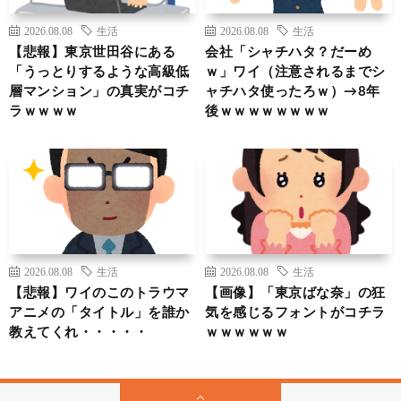
2026.08.08
生活
2026.08.08
生活
【悲報】東京世田谷にある
会社「シャチハタ？だーめ
「うっとりするような高級低
ｗ」ワイ（注意されるまでシ
層マンション」の真実がコチ
ャチハタ使ったろｗ）→8年
ラｗｗｗｗ
後ｗｗｗｗｗｗｗｗ
2026.08.08
生活
2026.08.08
生活
【悲報】ワイのこのトラウマ
【画像】「東京ばな奈」の狂
アニメの「タイトル」を誰か
気を感じるフォントがコチラ
教えてくれ・・・・・
ｗｗｗｗｗｗ