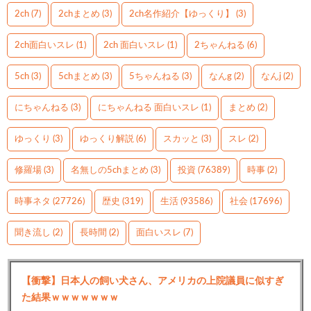
2ch
(7)
2chまとめ
(3)
2ch名作紹介【ゆっくり】
(3)
2ch面白いスレ
(1)
2ch 面白いスレ
(1)
2ちゃんねる
(6)
5ch
(3)
5chまとめ
(3)
5ちゃんねる
(3)
なんg
(2)
なんj
(2)
にちゃんねる
(3)
にちゃんねる 面白いスレ
(1)
まとめ
(2)
ゆっくり
(3)
ゆっくり解説
(6)
スカッと
(3)
スレ
(2)
修羅場
(3)
名無しの5chまとめ
(3)
投資
(76389)
時事
(2)
時事ネタ
(27726)
歴史
(319)
生活
(93586)
社会
(17696)
聞き流し
(2)
長時間
(2)
面白いスレ
(7)
【衝撃】日本人の飼い犬さん、アメリカの上院議員に似すぎ
た結果ｗｗｗｗｗｗｗ