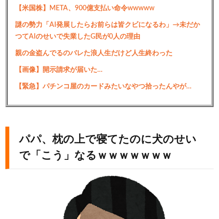
【米国株】META、900億支払い命令wwwww
謎の勢力「AI発展したらお前らは皆クビになるわ」→未だか
つてAIのせいで失業したG民が0人の理由
親の金盗んでるのバレた浪人生だけど人生終わった
【画像】開示請求が届いた…
【緊急】パチンコ屋のカードみたいなやつ拾ったんやが…
パパ、枕の上で寝てたのに犬のせい
で「こう」なるｗｗｗｗｗｗｗ