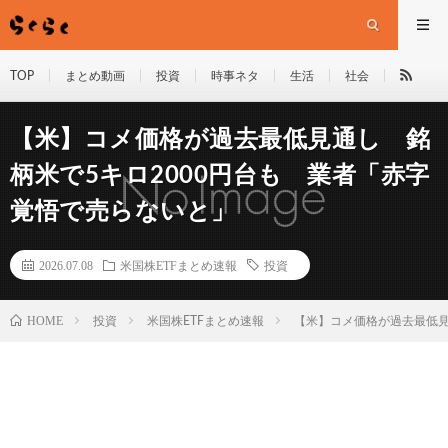
TOP
まとめ動画
投資
時事ネタ
生活
社会
【米】コメ価格が過去最低見通し 銘
柄米で5キロ2000円台も 業者「赤字
覚悟で売らないと」
2026.07.08
米国株ETFまとめ速報
投資
HOME
投資
米国株ETFまとめ速報
【米】コメ価格が過去最低見