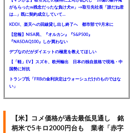
【マジかよ】取引先との接待に上司が乱入し「10億の案件俺
がもらったw残念だったな負け犬w」→取引先社長「誰だね君
は…」既に契約成立していて…
KDDI、楽天への回線貸し出し終了へ 都市部で9月末に
【悲報】NISA民、『オルカン』『S&P500』
『NASDAQ100』しか買わない
デブなのだがダイエットの極意を教えてほしい
【「軽」EV】スズキ、欧州輸出 日本の独自規格で現地・中
国勢に対抗
トランプ氏「FRBの金利決定はウォーシュだけのものではな
い」
【米】コメ価格が過去最低見通し 銘
柄米で5キロ2000円台も 業者「赤字