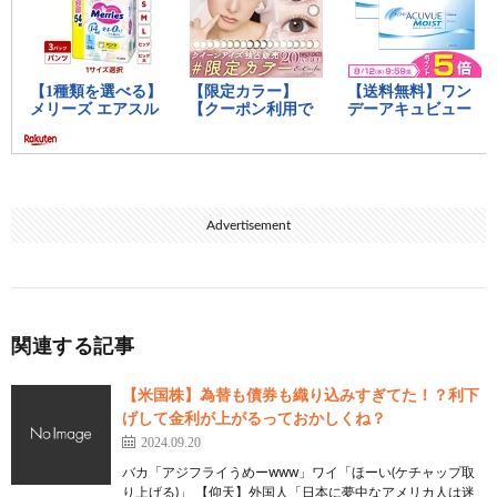
Advertisement
関連する記事
【米国株】為替も債券も織り込みすぎてた！？利下
げして金利が上がるっておかしくね？
2024.09.20
バカ「アジフライうめーwww」ワイ「ほーい(ケチャップ取
り上げる)」 【仰天】外国人「日本に夢中なアメリカ人は迷