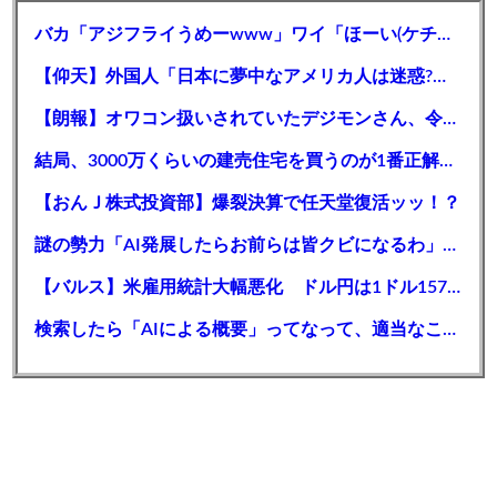
バカ「アジフライうめーwww」ワイ「ほーい(ケチャップ取り上げる)」
【仰天】外国人「日本に夢中なアメリカ人は迷惑?」日本人の回答が的確すぎた
【朗報】オワコン扱いされていたデジモンさん、令和に「全盛期を超える利益」を生み出していた
結局、3000万くらいの建売住宅を買うのが1番正解だよな？
【おんＪ株式投資部】爆裂決算で任天堂復活ッッ！？
謎の勢力「AI発展したらお前らは皆クビになるわ」→未だかつてAIのせいで失業したG民が0人の理由
【バルス】米雇用統計大幅悪化 ドル円は1ドル157円台まで急落
検索したら「AIによる概要」ってなって、適当なこと書いてるよな