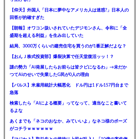
【仰天】外国人「日本に夢中なアメリカ人は迷惑?」日本人の
回答が的確すぎた
【朗報】オワコン扱いされていたデジモンさん、令和に「全
盛期を超える利益」を生み出していた
結局、3000万くらいの建売住宅を買うのが1番正解だよな？
【おんＪ株式投資部】爆裂決算で任天堂復活ッッ！？
謎の勢力「AI発展したらお前らは皆クビになるわ」→未だか
つてAIのせいで失業したG民が0人の理由
【バルス】米雇用統計大幅悪化 ドル円は1ドル157円台まで
急落
検索したら「AIによる概要」ってなって、適当なこと書いて
るよな
あくまでも「ネコのおなか、みていいよ」なネコ様のポーズ
がコチラｗｗｗｗｗｗ