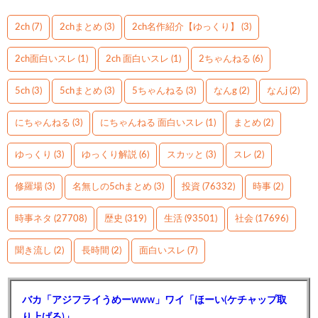
2ch
(7)
2chまとめ
(3)
2ch名作紹介【ゆっくり】
(3)
2ch面白いスレ
(1)
2ch 面白いスレ
(1)
2ちゃんねる
(6)
5ch
(3)
5chまとめ
(3)
5ちゃんねる
(3)
なんg
(2)
なんj
(2)
にちゃんねる
(3)
にちゃんねる 面白いスレ
(1)
まとめ
(2)
ゆっくり
(3)
ゆっくり解説
(6)
スカッと
(3)
スレ
(2)
修羅場
(3)
名無しの5chまとめ
(3)
投資
(76332)
時事
(2)
時事ネタ
(27708)
歴史
(319)
生活
(93501)
社会
(17696)
聞き流し
(2)
長時間
(2)
面白いスレ
(7)
バカ「アジフライうめーwww」ワイ「ほーい(ケチャップ取
り上げる)」