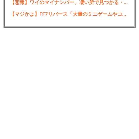
【悲報】ワイのマイナンバー、凄い所で見つかる・・・・・
【マジかよ】FF7リバース「大量のミニゲームやコンテンツでユーザーが疲れ、ゲームから離れた」と浜口直樹ディレクターが公式インタビューで告白