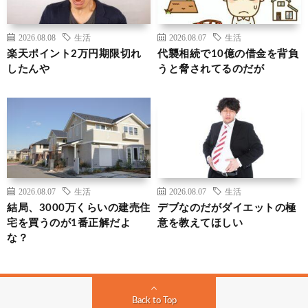
2026.08.08
生活
2026.08.07
生活
楽天ポイント2万円期限切れ
代襲相続で10億の借金を背負
したんや
うと脅されてるのだが
2026.08.07
生活
2026.08.07
生活
結局、3000万くらいの建売住
デブなのだがダイエットの極
宅を買うのが1番正解だよ
意を教えてほしい
な？