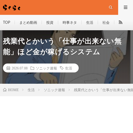
TOP
まとめ動画
投資
時事ネタ
生活
社会
残業代とかいう「仕事が出来ない無
能」ほど金が稼げるシステム
2026.07.08
ソニック速報
生活
HOME
生活
ソニック速報
残業代とかいう「仕事が出来ない無