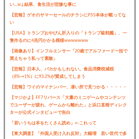
い…w↓結果、食生活が悲惨な事に
【悲報】ゲオのサマーセールのチラシにPS5本体が載ってな
い
【USA】トランプおやびん肝入りの「トランプ級戦艦」、一
隻作るのに4兆円かかる模様wwwwwww
【画像あり】インフルエンサー「20歳でアルファード一括で
買えちゃう私って素敵」
【悲報】日本人、バカかもしれない。食品消費税減税
（8%→1%）に93.2%が賛成してしまう
【悲報】ワイのマイナンバー、凄い所で見つかる・・・・・
【マジかよ】FF7リバース「大量のミニゲームやコンテンツ
でユーザーが疲れ、ゲームから離れた」と浜口直樹ディレク
ターが公式インタビューで告白
「若いうちは本をたくさん読め」←これって
【東大調査】「外国人受け入れ反対」大幅増 若い世代で多