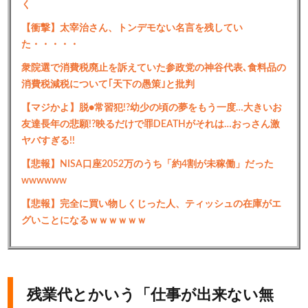
く
【衝撃】太宰治さん、トンデモない名言を残してい
た・・・・・
衆院選で消費税廃止を訴えていた参政党の神谷代表､食料品の
消費税減税について｢天下の愚策｣と批判
【マジかよ】脱●常習犯!?幼少の頃の夢をもう一度…大きいお
友達長年の悲願!?映るだけで罪DEATHがそれは…おっさん激
ヤバすぎる!!
【悲報】NISA口座2052万のうち「約4割が未稼働」だった
wwwwww
【悲報】完全に買い物しくじった人、ティッシュの在庫がエ
グいことになるｗｗｗｗｗｗ
残業代とかいう「仕事が出来ない無