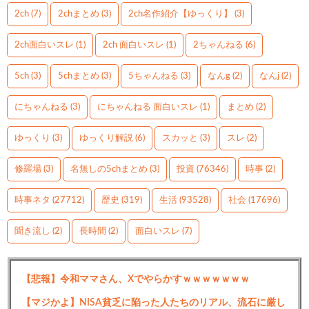
2ch
(7)
2chまとめ
(3)
2ch名作紹介【ゆっくり】
(3)
2ch面白いスレ
(1)
2ch 面白いスレ
(1)
2ちゃんねる
(6)
5ch
(3)
5chまとめ
(3)
5ちゃんねる
(3)
なんg
(2)
なんj
(2)
にちゃんねる
(3)
にちゃんねる 面白いスレ
(1)
まとめ
(2)
ゆっくり
(3)
ゆっくり解説
(6)
スカッと
(3)
スレ
(2)
修羅場
(3)
名無しの5chまとめ
(3)
投資
(76346)
時事
(2)
時事ネタ
(27712)
歴史
(319)
生活
(93528)
社会
(17696)
聞き流し
(2)
長時間
(2)
面白いスレ
(7)
【悲報】令和ママさん、Xでやらかすｗｗｗｗｗｗｗ
【マジかよ】NISA貧乏に陥った人たちのリアル、流石に厳し