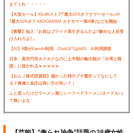
えてくれ・・・・・
【大型セール】Kindleストア｢最大65%オフサマーセール｣や
｢最大50%オフ KADOAKWA カドサマー第4弾｣などを開始
【衝撃】知人「お前はプライド高すぎるんだよ!!惨めな人生受
け入れろよ!!」
【AI】8割がGemini利用、ChatGPTは68% AI利用調査
日本、高市円安ホクホクなのに上半期の輸出額が「台湾と韓
国」に抜かれるｗｗｗｗｗ
【おんＪ株式投資部】儲かった時のプチ贅沢ってなにして
る？株価と血圧は高い方が良い？！
ふと思ったけどラーメン屋にシーフードラーメン(ヌードル)っ
て無いよな
【芸能】“奢られ論争”話題の38歳女性