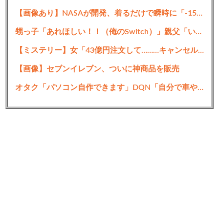
【画像あり】NASAが開発、着るだけで瞬時に「-15℃冷却」する冷感ポンチョ3,980円！
甥っ子「あれほしい！！（俺のSwitch）」親父「いいよおじちゃんからもらってきな！それいけー！！」
【ミステリー】女「43億円注文して………キャンセルっと！」←こいつの目的
【画像】セブンイレブン、ついに神商品を販売
オタク「パソコン自作できます」DQN「自分で車やバイクいじれます」