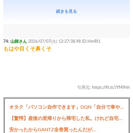
続きを見る
74:
山師さん
2026/07/07(火) 12:27:38.98 ID:HmRI1
もはや目くそ鼻くそ
引用元: https://ift.tt/JYf49nh
オタク「パソコン自作できます」DQN「自分で車やバイクいじれます」
【驚愕】産後の里帰りから帰宅した私。けれど自宅には予想もしない人物が住み着いており……義父「お!嫁ちゃんお疲れ!俺もしばらく厄介になるよ」ギャンブル中毒&借金まみれな義父だった!
安かったからGANTZ全巻買ったんだが…