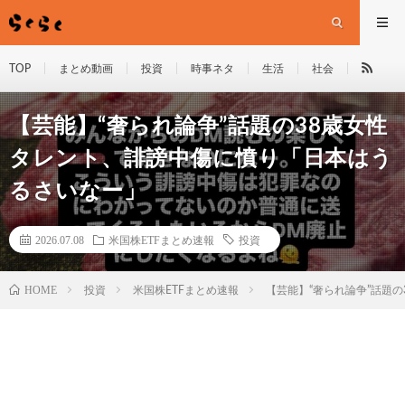
TOP
まとめ動画
投資
時事ネタ
生活
社会
【芸能】“奢られ論争”話題の38歳女性
タレント、誹謗中傷に憤り「日本はう
るさいなー」
2026.07.08
米国株ETFまとめ速報
投資
HOME
投資
米国株ETFまとめ速報
【芸能】“奢られ論争”話題