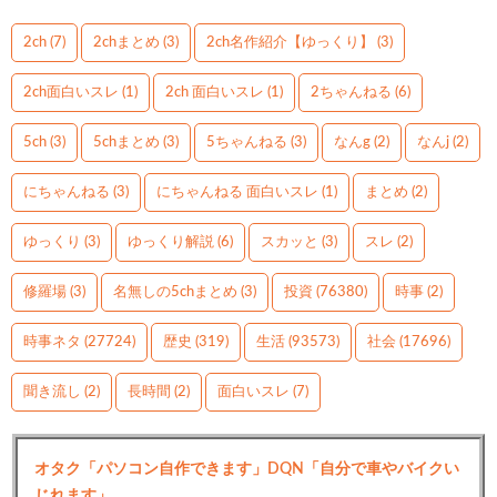
2ch
(7)
2chまとめ
(3)
2ch名作紹介【ゆっくり】
(3)
2ch面白いスレ
(1)
2ch 面白いスレ
(1)
2ちゃんねる
(6)
5ch
(3)
5chまとめ
(3)
5ちゃんねる
(3)
なんg
(2)
なんj
(2)
にちゃんねる
(3)
にちゃんねる 面白いスレ
(1)
まとめ
(2)
ゆっくり
(3)
ゆっくり解説
(6)
スカッと
(3)
スレ
(2)
修羅場
(3)
名無しの5chまとめ
(3)
投資
(76380)
時事
(2)
時事ネタ
(27724)
歴史
(319)
生活
(93573)
社会
(17696)
聞き流し
(2)
長時間
(2)
面白いスレ
(7)
オタク「パソコン自作できます」DQN「自分で車やバイクい
じれます」