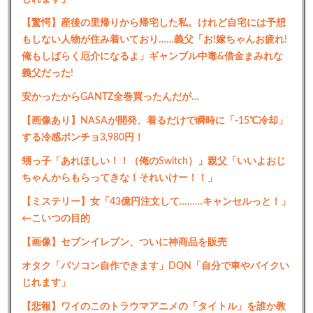
【驚愕】産後の里帰りから帰宅した私。けれど自宅には予想
もしない人物が住み着いており……義父「お!嫁ちゃんお疲れ!
俺もしばらく厄介になるよ」ギャンブル中毒&借金まみれな
義父だった!
安かったからGANTZ全巻買ったんだが…
【画像あり】NASAが開発、着るだけで瞬時に「-15℃冷却」
する冷感ポンチョ3,980円！
甥っ子「あれほしい！！（俺のSwitch）」親父「いいよおじ
ちゃんからもらってきな！それいけー！！」
【ミステリー】女「43億円注文して………キャンセルっと！」
←こいつの目的
【画像】セブンイレブン、ついに神商品を販売
オタク「パソコン自作できます」DQN「自分で車やバイクい
じれます」
【悲報】ワイのこのトラウマアニメの「タイトル」を誰か教