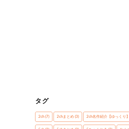
タグ
2ch
(7)
2chまとめ
(3)
2ch名作紹介【ゆっくり