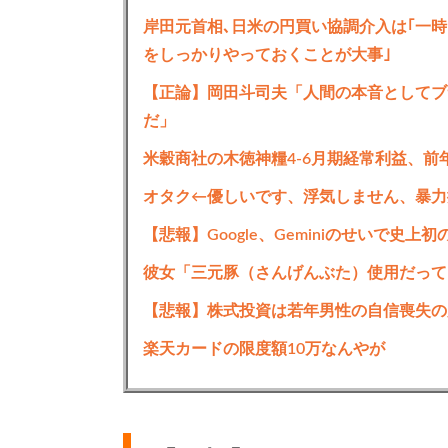
岸田元首相､日米の円買い協調介入は｢一時
をしっかりやっておくことが大事｣
【正論】岡田斗司夫「人間の本音としてブ
だ」
米穀商社の木徳神糧4-6月期経常利益、前年
オタク←優しいです、浮気しません、暴力
【悲報】Google、Geminiのせいで史
彼女「三元豚（さんげんぶた）使用だって
【悲報】株式投資は若年男性の自信喪失の原
楽天カードの限度額10万なんやが