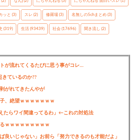
g
(2)
なんj
(2)
にちゃんねる
(3)
にちゃんねる 面白いスレ
(1)
カッと
(3)
スレ
(2)
修羅場
(3)
名無しの5chまとめ
(3)
史
(319)
生活
(93439)
社会
(17696)
聞き流し
(2)
トが流れてくるたびに思う事がコレ…
起きているのか??
剥がれてきたんやが
子、絶望ｗｗｗｗｗｗｗ
えたらワイ間違ってるわ」←これの対処法
るｗｗｗｗｗｗｗｗｗ
ば良いじゃない」お前ら「努力できるのも才能だよ」