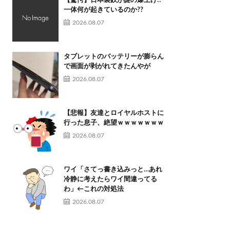
【驚愕】日本製鉄が謎の爆上げ!!
一体何が起きているのか??
2026.08.07
タブレットのバッテリーが膨らん
で画面が剥がれてきたんやが
2026.08.07
【悲報】友達とロイヤルホストに
行った息子、絶望ｗｗｗｗｗｗｗ
2026.08.07
ワイ「さてっ書き込みっと…あれ
冷静に考えたらワイ間違ってる
わ」←これの対処法
2026.08.07