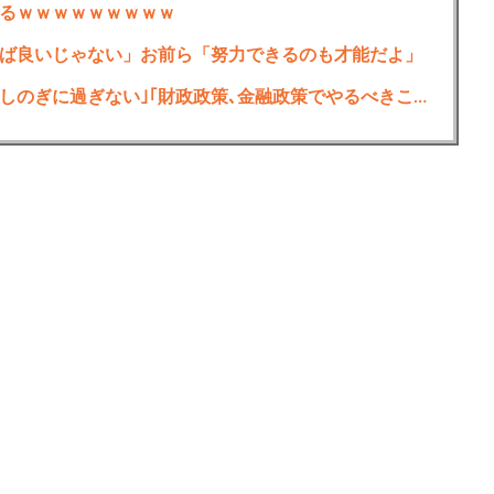
るｗｗｗｗｗｗｗｗｗ
ば良いじゃない」お前ら「努力できるのも才能だよ」
岸田元首相､日米の円買い協調介入は｢一時しのぎに過ぎない｣｢財政政策､金融政策でやるべきことをしっかりやっておくことが大事｣