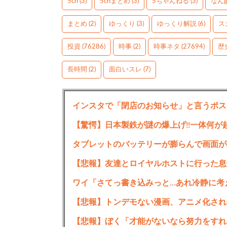
5ch
(3)
5chまとめ
(3)
5ちゃんねる
(3)
なん
まとめ
(2)
ゆっくり
(3)
ゆっくり解説
(6)
ス
投資
(76286)
時事
(2)
時事ネタ
(27694)
歴
長時間
(2)
面白いスレ
(7)
インスタで「閉店のお知らせ」と言うポス
【驚愕】日本製鉄が謎の爆上げ!!一体何が
タブレットのバッテリーが膨らんで画面が
【悲報】友達とロイヤルホストに行った息
ワイ「さてっ書き込みっと…あれ冷静に考
【悲報】トンデモない漫画、アニメ化され
【悲報】ぼく「才能がないなら努力をすれ