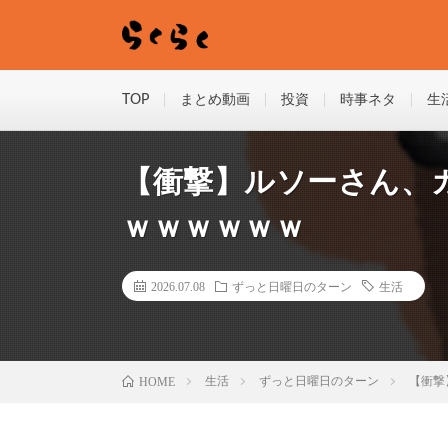
TOP
まとめ動画
投資
時事ネタ
生
【衝撃】ルソーさん、
ｗｗｗｗｗｗ
2026.07.08
ずっと日曜日のターン
生活
HOME
生活
ずっと日曜日のターン
【衝撃