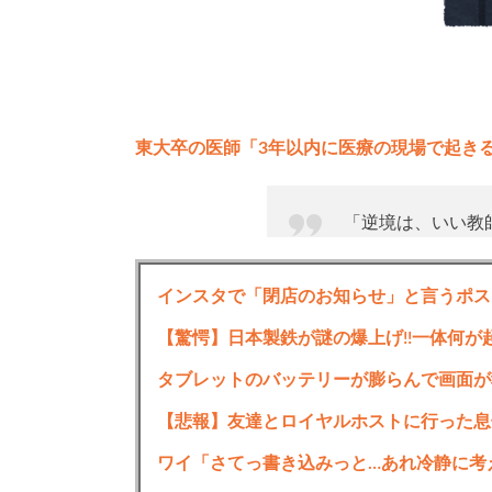
東大卒の医師「3年以内に医療の現場で起き
「逆境は、いい教
合、学んだことの
つく」
インスタで「閉店のお知らせ」と言うポス
ルソーの警句、し
【驚愕】日本製鉄が謎の爆上げ!!一体何が
がある。逆境には
タブレットのバッテリーが膨らんで画面が
当然ある。この本
【悲報】友達とロイヤルホストに行った息
わってくる。
ワイ「さてっ書き込みっと…あれ冷静に考
— 東畑 開人 (@ktow