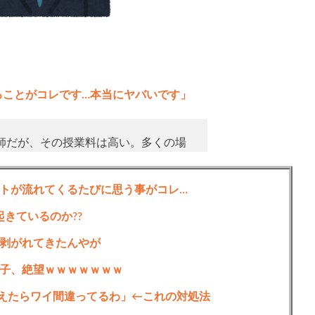
ることがコレです…本当にヤバいです」
師だが、その授業料は高い。多くの場
有益性よりも、支払う代価の方が高く
トが流れてくるたびに思う事がコレ…
かも晩年の本に書いてあるので説得力
起きているのか??
学びもあるが、失ったものの大きさも
剥がれてきたんやが
人にしかわからない人間的悲しみが伝
子、絶望ｗｗｗｗｗｗｗ
えたらワイ間違ってるわ」←これの対処法
hata)
July 6, 2026