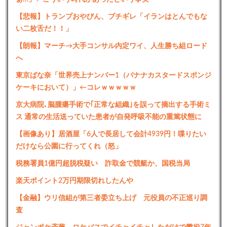
【悲報】トランプおやびん、ブチギレ「イランはとんでもな
い二枚舌だ！！」
【朗報】マーチ→大手コンサル内定ワイ、人生勝ち組ロード
へ
東京ばな奈「世界売上ナンバー1（バナナカスタードスポンジ
ケーキにおいて）」←コレｗｗｗｗｗ
京大病院､脳腫瘍手術で｢正常な組織｣を誤って摘出する手術ミ
ス 通常の生活送っていた患者が自発呼吸不能の重篤状態に
【画像あり】居酒屋「6人で長居して会計4939円！喋りたい
だけなら公園に行ってくれ（怒」
税務署員1億円超脱税疑い 詐取金で競艇か、国税当局
楽天ポイント2万円期限切れしたんや
【金融】ウリ信組が第三者委立ち上げ 元役員の不正巡り調
査