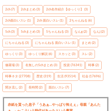
2ch
(7)
2chまとめ
(3)
2ch名作紹介【ゆっくり】
(3)
2ch面白いスレ
(1)
2ch 面白いスレ
(1)
2ちゃんねる
(6)
5ch
(3)
5chまとめ
(3)
5ちゃんねる
(3)
なんg
(2)
なんj
(2)
にちゃんねる
(3)
にちゃんねる 面白いスレ
(1)
まとめ
(2)
ゆっくり
(3)
ゆっくり解説
(6)
スカッと
(3)
スレ
(2)
修羅場
(3)
名無しの5chまとめ
(3)
投資
(76341)
時事
(2)
時事ネタ
(27708)
歴史
(319)
生活
(93514)
社会
(17696)
聞き流し
(2)
長時間
(2)
面白いスレ
(7)
赤紙を貰った息子「うあぁ…やっぱり怖えぇ」母親「あんた
ぁ…」←こういう時代があったという事実