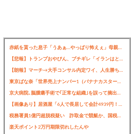
赤紙を貰った息子「うあぁ…やっぱり怖えぇ」母親「あんたぁ…」←こういう時代があったという事実
【悲報】トランプおやびん、ブチギレ「イランはとんでもない二枚舌だ！！」
【朗報】マーチ→大手コンサル内定ワイ、人生勝ち組ロードへ
東京ばな奈「世界売上ナンバー1（バナナカスタードスポンジケーキにおいて）」←コレｗｗｗｗｗ
京大病院､脳腫瘍手術で｢正常な組織｣を誤って摘出する手術ミス 通常の生活送っていた患者が自発呼吸不能の重篤状態に
【画像あり】居酒屋「6人で長居して会計4939円！喋りたいだけなら公園に行ってくれ（怒」
税務署員1億円超脱税疑い 詐取金で競艇か、国税当局
楽天ポイント2万円期限切れしたんや