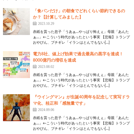
「食パンだけ」の朝食でどれくらい節約できるの
か？【計算してみました】
2023.10.29
赤紙を貰った息子「うあぁ…やっぱり怖えぇ」母親「あんた
ぁ…」←こういう時代があったという事実 【悲報】トランプ
おやびん、ブチギレ「イランはとんでもない[…]
電力8社、値上げ効果で過去最高の黒字を達成！
8000億円の増収を達成
2023.08.02
赤紙を貰った息子「うあぁ…やっぱり怖えぇ」母親「あんた
ぁ…」←こういう時代があったという事実 【悲報】トランプ
おやびん、ブチギレ「イランはとんでもない[…]
『ウイングマン』が生誕40周年を記念して実写ドラ
マ化、桂正和「感無量です」
2024.09.06
赤紙を貰った息子「うあぁ…やっぱり怖えぇ」母親「あんた
ぁ…」←こういう時代があったという事実 【悲報】トランプ
おやびん、ブチギレ「イランはとんでもない[…]