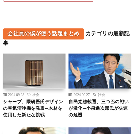
会社員の僕が使う話題まとめ
カテゴリの最新記
事
2024.09.28
社会
2024.09.27
社会
シャープ、隈研吾氏デザイン
自民党総裁選、三つ巴の戦い
の空気清浄機を発表—木材を
が激化—小泉進次郎氏が失速
使用した新たな挑戦
の危機