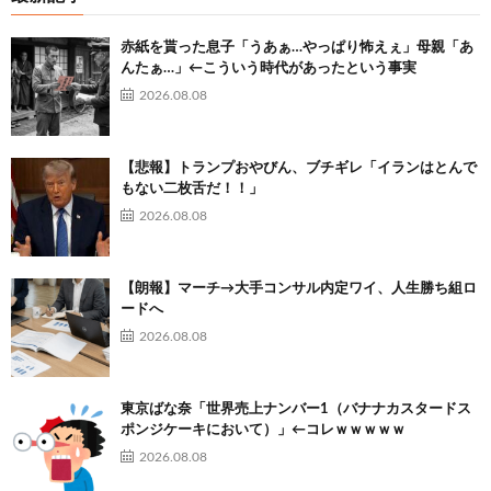
赤紙を貰った息子「うあぁ…やっぱり怖えぇ」母親「あ
んたぁ…」←こういう時代があったという事実
2026.08.08
【悲報】トランプおやびん、ブチギレ「イランはとんで
もない二枚舌だ！！」
2026.08.08
【朗報】マーチ→大手コンサル内定ワイ、人生勝ち組ロ
ードへ
2026.08.08
東京ばな奈「世界売上ナンバー1（バナナカスタードス
ポンジケーキにおいて）」←コレｗｗｗｗｗ
2026.08.08