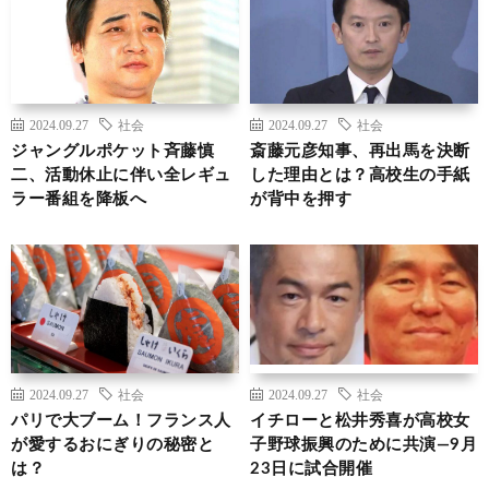
2024.09.27
社会
2024.09.27
社会
ジャングルポケット斉藤慎
斎藤元彦知事、再出馬を決断
二、活動休止に伴い全レギュ
した理由とは？高校生の手紙
ラー番組を降板へ
が背中を押す
2024.09.27
社会
2024.09.27
社会
パリで大ブーム！フランス人
イチローと松井秀喜が高校女
が愛するおにぎりの秘密と
子野球振興のために共演―9月
は？
23日に試合開催