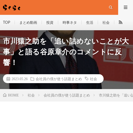
TOP
まとめ動画
投資
時事ネタ
生活
社会
市川猿之助を「追い詰めないことが大
事」と語る谷原章介のコメントに反
響！
2023.05.26
会社員の僕が使う話題まとめ
社会
HOME
社会
会社員の僕が使う話題まとめ
市川猿之助を「追い