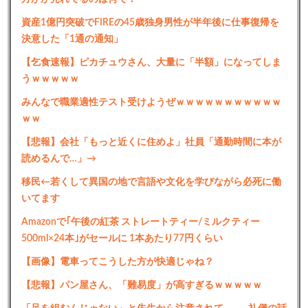
資産1億円突破でFIREの45歳独身男性が半年後に仕事復帰を
決意した「1通の通知」
【乞食速報】ピカチュウさん、大量に「半額」になってしま
うｗｗｗｗｗ
みんなで職業適性テスト受けようぜｗｗｗｗｗｗｗｗｗｗｗ
ｗｗ
【悲報】会社「もっと近くに住めよ」社員「通勤時間に本が
読めるんで…」→
移民←若くして異国の地で言語や文化を学びながら必死に働
いてます
Amazonで｢午後の紅茶 ストレートティー/ミルクティー
500ml×24本｣がセールに 1本あたり77円くらい
【画像】電車ってこうした方が快適じゃね？
【悲報】パン屋さん、「難易度」が高すぎるｗｗｗｗｗ