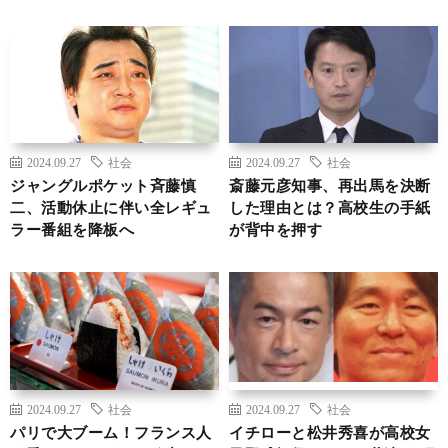
2024.09.27
社会
2024.09.27
社会
ジャングルポケット斉藤慎
斎藤元彦知事、再出馬を決断
二、活動休止に伴い全レギュ
した理由とは？高校生の手紙
ラー番組を降板へ
が背中を押す
2024.09.27
社会
2024.09.27
社会
パリで大ブーム！フランス人
イチローと松井秀喜が高校女