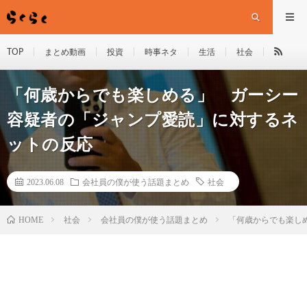
TOP
まとめ動画
投資
時事ネタ
生活
社会
「何歳からでも楽しめる」 ガーシー
容疑者の「ジャンプ愛読」に対するネ
ットの反応
2023.06.08
会社員の僕が使う話題まとめ
社会
HOME
社会
会社員の僕が使う話題まとめ
「何歳からでも楽し