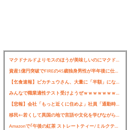
マクドナルドよりモスのほうが美味しいのにマクドナルドの方がが売れてるのは何で？
資産1億円突破でFIREの45歳独身男性が半年後に仕事復帰を決意した「1通の通知」
【乞食速報】ピカチュウさん、大量に「半額」になってしまうｗｗｗｗｗ
みんなで職業適性テスト受けようぜｗｗｗｗｗｗｗｗｗｗｗｗｗ
【悲報】会社「もっと近くに住めよ」社員「通勤時間に本が読めるんで…」→
移民←若くして異国の地で言語や文化を学びながら必死に働いてます
Amazonで｢午後の紅茶 ストレートティー/ミルクティー 500ml×24本｣がセールに 1本あたり77円くらい