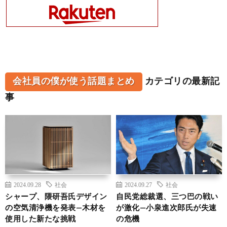
会社員の僕が使う話題まとめ
カテゴリの最新記
事
2024.09.28
社会
2024.09.27
社会
シャープ、隈研吾氏デザイン
自民党総裁選、三つ巴の戦い
の空気清浄機を発表—木材を
が激化—小泉進次郎氏が失速
使用した新たな挑戦
の危機