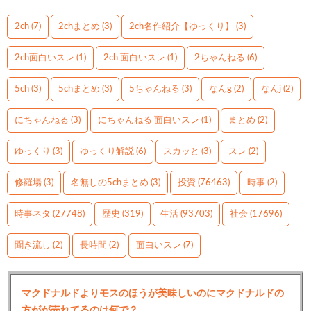
2ch
(7)
2chまとめ
(3)
2ch名作紹介【ゆっくり】
(3)
2ch面白いスレ
(1)
2ch 面白いスレ
(1)
2ちゃんねる
(6)
5ch
(3)
5chまとめ
(3)
5ちゃんねる
(3)
なんg
(2)
なんj
(2)
にちゃんねる
(3)
にちゃんねる 面白いスレ
(1)
まとめ
(2)
ゆっくり
(3)
ゆっくり解説
(6)
スカッと
(3)
スレ
(2)
修羅場
(3)
名無しの5chまとめ
(3)
投資
(76463)
時事
(2)
時事ネタ
(27748)
歴史
(319)
生活
(93703)
社会
(17696)
聞き流し
(2)
長時間
(2)
面白いスレ
(7)
マクドナルドよりモスのほうが美味しいのにマクドナルドの
方がが売れてるのは何で？