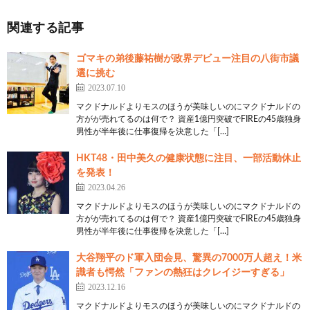
関連する記事
ゴマキの弟後藤祐樹が政界デビュー注目の八街市議
選に挑む
2023.07.10
マクドナルドよりモスのほうが美味しいのにマクドナルドの
方がが売れてるのは何で？ 資産1億円突破でFIREの45歳独身
男性が半年後に仕事復帰を決意した「[…]
HKT48・田中美久の健康状態に注目、一部活動休止
を発表！
2023.04.26
マクドナルドよりモスのほうが美味しいのにマクドナルドの
方がが売れてるのは何で？ 資産1億円突破でFIREの45歳独身
男性が半年後に仕事復帰を決意した「[…]
大谷翔平のド軍入団会見、驚異の7000万人超え！米
識者も愕然「ファンの熱狂はクレイジーすぎる」
2023.12.16
マクドナルドよりモスのほうが美味しいのにマクドナルドの