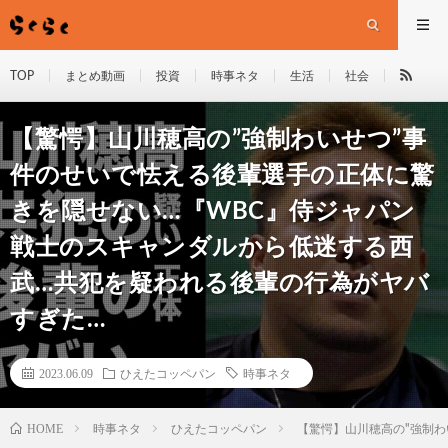
TOP
まとめ動画
投資
時事ネタ
生活
社会
【驚愕】山川穂高の”強制わいせつ”事
件のせいで怯える後輩選手の正体に驚
きを隠せない…『WBC』侍ジャパン
戦士のスキャンダルから低迷する西
武…共犯を疑われる後輩の行為がヤバ
すぎた…
2023.06.09
ひえたコッペパン
時事ネタ
HOME
時事ネタ
ひえたコッペパン
【驚愕】山川穂高の"強制