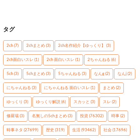
タグ
2ch
(7)
2chまとめ
(3)
2ch名作紹介【ゆっくり】
(3)
2ch面白いスレ
(1)
2ch 面白いスレ
(1)
2ちゃんねる
(6)
5ch
(3)
5chまとめ
(3)
5ちゃんねる
(3)
なんg
(2)
なんj
(2)
にちゃんねる
(3)
にちゃんねる 面白いスレ
(1)
まとめ
(2)
ゆっくり
(3)
ゆっくり解説
(6)
スカッと
(3)
スレ
(2)
修羅場
(3)
名無しの5chまとめ
(3)
投資
(76302)
時事
(2)
時事ネタ
(27699)
歴史
(319)
生活
(93462)
社会
(17696)