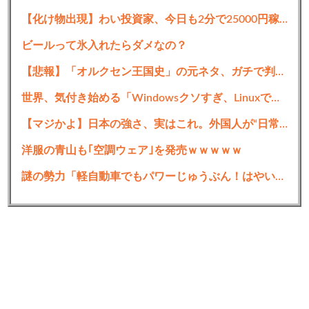
【化け物出現】わい投資家、今日も2分で25000円稼ぎお仕事終了ｗｗｗｗｗｗ
ビールって氷入れたらダメなの？
【悲報】「オルクセン王国史」の元ネタ、ガチで判明ｗｗｗｗｗｗｗ
世界、気付き始める「Windowsクソすぎ、Linuxで十分じゃね？」デスクトップ向けLinuxの市場シェアが10%超え
【マジかよ】日本の強さ、実はこれ。外国人が“日常”を見て衝撃を受けた理由
洋服の青山も｢空調ウェア｣を発売ｗｗｗｗｗ
謎の勢力「軽自動車でもパワーじゅうぶん！はやいよ！」←こいつ