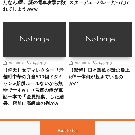
たなんJ民、謎の電車攻撃に敗
スターデューバレーだった!?
れてしまうwww
2026.08.07
時事ネタ
2026.08.07
時事ネタ
【仰天】女ディレクター「老
【驚愕】日本製鉄が謎の爆上
舗町中華の弁当500個ドタキ
げ!!一体何が起きているの
ャンw賠償ルールないから無
か??
罪でーすw」→常連の俺が電
話一本で「全員招集」した結
果、店前に高級車の列がw
Back to Top