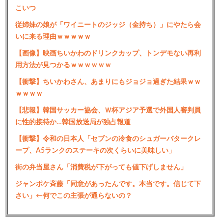
こいつ
従姉妹の娘が「ワイニートのジッジ（金持ち）」にやたら会
いに来る理由ｗｗｗｗｗ
【画像】映画ちいかわのドリンクカップ、トンデモない再利
用方法が見つかるｗｗｗｗｗｗ
【衝撃】ちいかわさん、あまりにもジョジョ過ぎた結果ｗｗ
ｗｗｗｗ
【悲報】韓国サッカー協会、Ｗ杯アジア予選で外国人審判員
に性的接待か…韓国放送局が独占報道
【衝撃】令和の日本人「セブンの冷食のシュガーバタークレ
ープ、A5ランクのステーキの次くらいに美味しい」
街の弁当屋さん「消費税が下がっても値下げしません」
ジャンポケ斉藤「同意があったんです。本当です。信じて下
さい」←何でこの主張が通らないの？