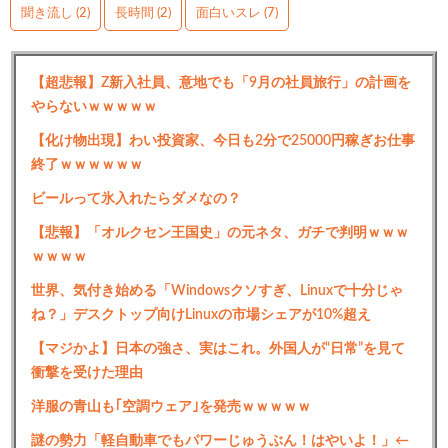
聞き流し
(2)
長時間
(2)
面白いスレ
(7)
【超悲報】Z新入社員、意地でも「9月の社員旅行」の計画を
やらないｗｗｗｗｗ
【化け物出現】わい投資家、今日も2分で25000円稼ぎお仕事
終了ｗｗｗｗｗｗ
ビールって氷入れたらダメなの？
【悲報】「オルクセン王国史」の元ネタ、ガチで判明ｗｗｗ
ｗｗｗｗ
世界、気付き始める「Windowsクソすぎ、Linuxで十分じゃ
ね？」デスクトップ向けLinuxの市場シェアが10%超え
【マジかよ】日本の強さ、実はこれ。外国人が“日常”を見て
衝撃を受けた理由
洋服の青山も｢空調ウェア｣を発売ｗｗｗｗｗ
謎の勢力「軽自動車でもパワーじゅうぶん！はやいよ！」←