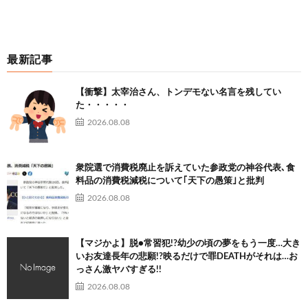
最新記事
【衝撃】太宰治さん、トンデモない名言を残してい
た・・・・・
2026.08.08
衆院選で消費税廃止を訴えていた参政党の神谷代表､食
料品の消費税減税について｢天下の愚策｣と批判
2026.08.08
【マジかよ】脱●常習犯!?幼少の頃の夢をもう一度…大き
いお友達長年の悲願!?映るだけで罪DEATHがそれは…お
っさん激ヤバすぎる!!
2026.08.08