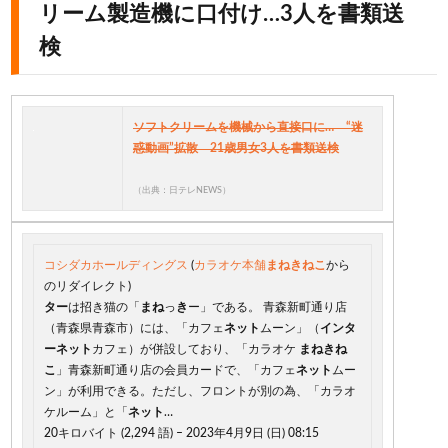
リーム製造機に口付け…3人を書類送
検
ソフトクリームを機械から直接口に… “迷
惑動画”拡散 21歳男女3人を書類送検
（出典：日テレNEWS）
コシダカホールディングス
(
カラオケ本舗
まねきねこ
から
のリダイレクト)
ター
は招き猫の「
まね
っ
き
ー」である。 青森新町通り店
（青森県青森市）には、「カフェ
ネット
ムーン」（
インタ
ーネット
カフェ）が併設しており、「カラオケ
まねきね
こ
」青森新町通り店の会員カードで、「カフェ
ネット
ムー
ン」が利用できる。ただし、フロントが別の為、「カラオ
ケルーム」と「
ネット
…
20キロバイト (2,294 語) – 2023年4月9日 (日) 08:15