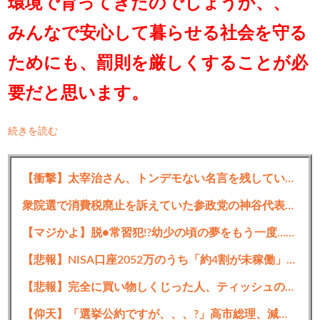
環境で育ってきたのでしょうか、、
みんなで安心して暮らせる社会を守る
ためにも、罰則を厳しくすることが必
要だと思います。
続きを読む
【衝撃】太宰治さん、トンデモない名言を残していた・・・・・
衆院選で消費税廃止を訴えていた参政党の神谷代表､食料品の消費税減税について｢天下の愚策｣と批判
【マジかよ】脱●常習犯!?幼少の頃の夢をもう一度…大きいお友達長年の悲願!?映るだけで罪DEATHがそれは…おっさん激ヤバすぎる!!
【悲報】NISA口座2052万のうち「約4割が未稼働」だったwwwwww
【悲報】完全に買い物しくじった人、ティッシュの在庫がエグいことになるｗｗｗｗｗｗ
【仰天】「選挙公約ですが、、、?」高市総理、減税に難色を示し続ける玉木代表らを「煽りまくるwwwww」