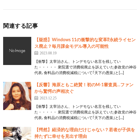
関連する記事
【疑惑】Windows 11の衝撃的な変革⁉永続ライセン
ス廃止？毎月課金モデル導入の可能性
2023.08.19
【衝撃】太宰治さん、トンデモない名言を残してい
た・・・・・ 衆院選で消費税廃止を訴えていた参政党の神谷
代表､食料品の消費税減税について｢天下の愚策｣と[…]
【反響】海原ともこ絶賛！初のM-1審査員…ファン
から驚愕の声相次ぐ
2023.12.25
【衝撃】太宰治さん、トンデモない名言を残してい
た・・・・・ 衆院選で消費税廃止を訴えていた参政党の神谷
代表､食料品の消費税減税について｢天下の愚策｣と[…]
【愕然】経済的な理由だけじゃない？若者が子供を
持たずに幸せを見出す理由