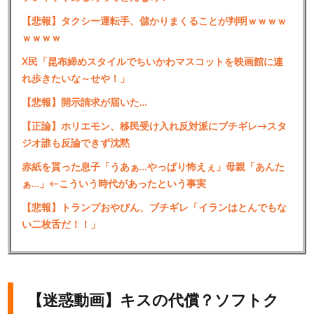
【悲報】タクシー運転手、儲かりまくることが判明ｗｗｗｗ
ｗｗｗｗ
X民「昆布締めスタイルでちいかわマスコットを映画館に連
れ歩きたいな～せや！」
【悲報】開示請求が届いた…
【正論】ホリエモン、移民受け入れ反対派にブチギレ→スタ
ジオ誰も反論できず沈黙
赤紙を貰った息子「うあぁ…やっぱり怖えぇ」母親「あんた
ぁ…」←こういう時代があったという事実
【悲報】トランプおやびん、ブチギレ「イランはとんでもな
い二枚舌だ！！」
【迷惑動画】キスの代償？ソフトク