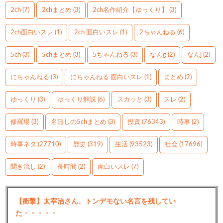
2ch
(7)
2chまとめ
(3)
2ch名作紹介【ゆっくり】
(3)
2ch面白いスレ
(1)
2ch 面白いスレ
(1)
2ちゃんねる
(6)
5ch
(3)
5chまとめ
(3)
5ちゃんねる
(3)
なんg
(2)
なんj
(2)
にちゃんねる
(3)
にちゃんねる 面白いスレ
(1)
まとめ
(2)
ゆっくり
(3)
ゆっくり解説
(6)
スカッと
(3)
スレ
(2)
修羅場
(3)
名無しの5chまとめ
(3)
投資
(76343)
時事
(2)
時事ネタ
(27710)
歴史
(319)
生活
(93523)
社会
(17696)
聞き流し
(2)
長時間
(2)
面白いスレ
(7)
【衝撃】太宰治さん、トンデモない名言を残してい
た・・・・・