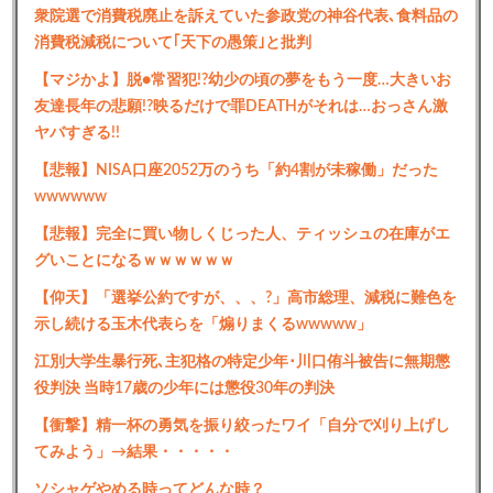
衆院選で消費税廃止を訴えていた参政党の神谷代表､食料品の
消費税減税について｢天下の愚策｣と批判
【マジかよ】脱●常習犯!?幼少の頃の夢をもう一度…大きいお
友達長年の悲願!?映るだけで罪DEATHがそれは…おっさん激
ヤバすぎる!!
【悲報】NISA口座2052万のうち「約4割が未稼働」だった
wwwwww
【悲報】完全に買い物しくじった人、ティッシュの在庫がエ
グいことになるｗｗｗｗｗｗ
【仰天】「選挙公約ですが、、、?」高市総理、減税に難色を
示し続ける玉木代表らを「煽りまくるwwwww」
江別大学生暴行死､主犯格の特定少年･川口侑斗被告に無期懲
役判決 当時17歳の少年には懲役30年の判決
【衝撃】精一杯の勇気を振り絞ったワイ「自分で刈り上げし
てみよう」→結果・・・・・
ソシャゲやめる時ってどんな時？