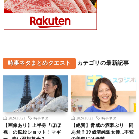
時事ネタまとめクエスト
カテゴリの最新記事
2024.10.21
時事ネタ
2024.10.21
時事ネタ
【画像あり】上半身「ほぼ
【絶賛】脅威の酒豪ぶり一同
裸」の悩殺ショット！マギ
あ然？39歳清純派女優…不変