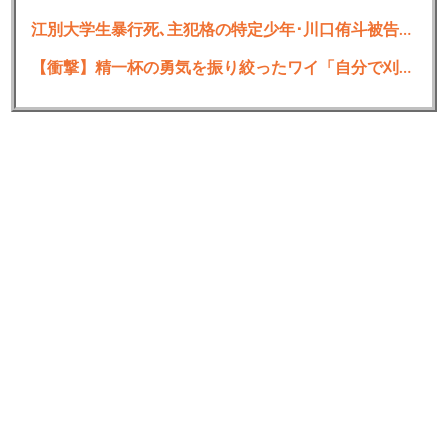
江別大学生暴行死､主犯格の特定少年･川口侑斗被告に無期懲役判決 当時17歳の少年には懲役30年の判決
【衝撃】精一杯の勇気を振り絞ったワイ「自分で刈り上げしてみよう」→結果・・・・・