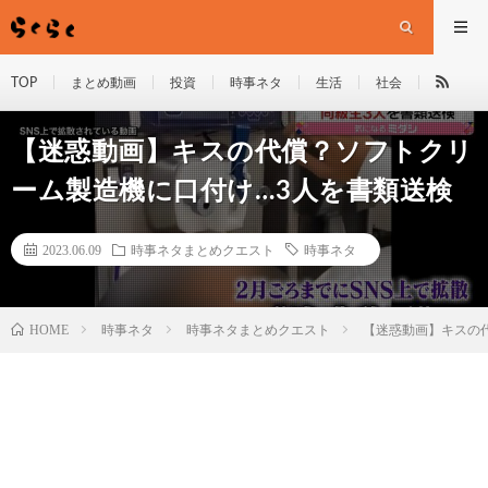
TOP
まとめ動画
投資
時事ネタ
生活
社会
【迷惑動画】キスの代償？ソフトクリ
ーム製造機に口付け…3人を書類送検
2023.06.09
時事ネタまとめクエスト
時事ネタ
HOME
時事ネタ
時事ネタまとめクエスト
【迷惑動画】キスの