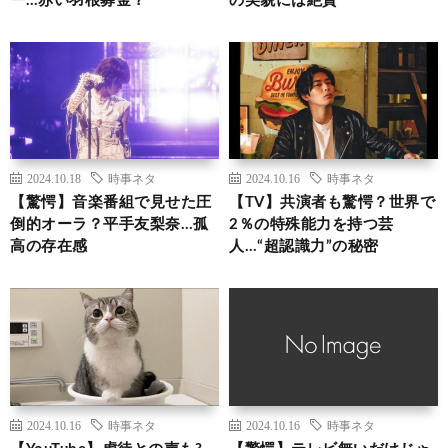
ー…赤い羽根募金？
の美貌には絶賛
2024.10.18
時事ネタ
2024.10.16
時事ネタ
【驚愕】音楽番組で見せた圧
【TV】共演者も驚愕？世界で
倒的オーラ？平手友梨奈…孤
2％の特殊能力を持つ芸
高の存在感
人…“超認識力”の秘密
2024.10.16
時事ネタ
2024.10.16
時事ネタ