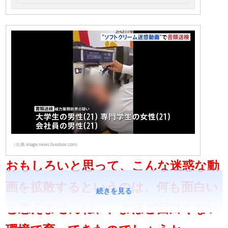
（出典 image.news.livedoor.com）
おもしろいと思って、こんな迷惑な動
画を拡散するというのは、何も面白い
続きを見る
と思えませんね、、よほど面白くない