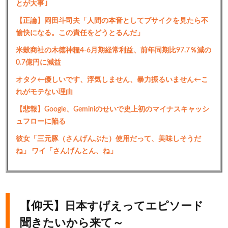
とが大事｣
【正論】岡田斗司夫「人間の本音としてブサイクを見たら不
愉快になる。この責任をどうとるんだ」
米穀商社の木徳神糧4-6月期経常利益、前年同期比97.7％減の
0.7億円に減益
オタク←優しいです、浮気しません、暴力振るいません←こ
れがモテない理由
【悲報】Google、Geminiのせいで史上初のマイナスキャッシ
ュフローに陥る
彼女「三元豚（さんげんぶた）使用だって、美味しそうだ
ね」 ワイ「さんげんとん、ね」
【仰天】日本すげえってエピソード
聞きたいから来て～