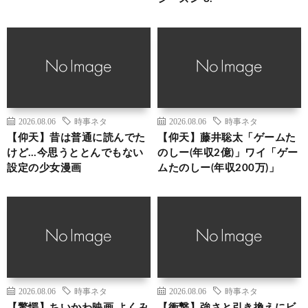
2026.08.06
時事ネタ
2026.08.06
時事ネタ
【仰天】昔は普通に読んでた
【仰天】藤井聡太「ゲームた
けど…今思うととんでもない
のしー(年収2億)」ワイ「ゲー
設定の少女漫画
ムたのしー(年収200万)」
2026.08.06
時事ネタ
2026.08.06
時事ネタ
【驚愕】ちいかわ映画 よくみ
【衝撃】強さと引き換えにビ