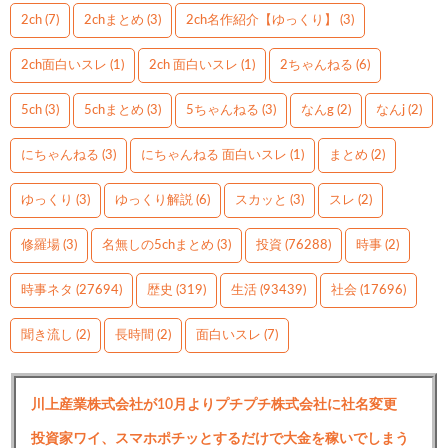
2ch
(7)
2chまとめ
(3)
2ch名作紹介【ゆっくり】
(3)
2ch面白いスレ
(1)
2ch 面白いスレ
(1)
2ちゃんねる
(6)
5ch
(3)
5chまとめ
(3)
5ちゃんねる
(3)
なんg
(2)
なんj
(2)
にちゃんねる
(3)
にちゃんねる 面白いスレ
(1)
まとめ
(2)
ゆっくり
(3)
ゆっくり解説
(6)
スカッと
(3)
スレ
(2)
修羅場
(3)
名無しの5chまとめ
(3)
投資
(76288)
時事
(2)
時事ネタ
(27694)
歴史
(319)
生活
(93439)
社会
(17696)
聞き流し
(2)
長時間
(2)
面白いスレ
(7)
川上産業株式会社が10月よりプチプチ株式会社に社名変更
投資家ワイ、スマホポチッとするだけで大金を稼いでしまう