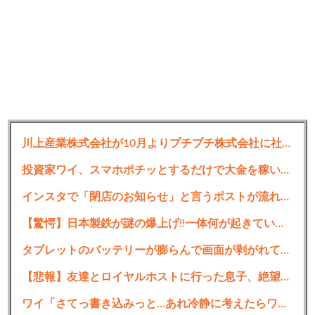
川上産業株式会社が10月よりプチプチ株式会社に社名変更
投資家ワイ、スマホポチッとするだけで大金を稼いでしまう
インスタで「閉店のお知らせ」と言うポストが流れてくるたびに思う事がコレ…
【驚愕】日本製鉄が謎の爆上げ!!一体何が起きているのか??
タブレットのバッテリーが膨らんで画面が剥がれてきたんやが
【悲報】友達とロイヤルホストに行った息子、絶望ｗｗｗｗｗｗｗ
ワイ「さてっ書き込みっと…あれ冷静に考えたらワイ間違ってるわ」←これの対処法