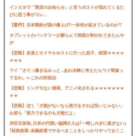
インスタで「閉店のお知らせ」と言うポストが流れてくるた
びに思う事がコレ…
【驚愕】日本製鉄が謎の爆上げ!!一体何が起きているのか??
タブレットのバッテリーが膨らんで画面が剥がれてきたんや
が
【悲報】友達とロイヤルホストに行った息子、絶望ｗｗｗｗ
ｗｗｗ
ワイ「さてっ書き込みっと…あれ冷静に考えたらワイ間違っ
てるわ」←これの対処法
【悲報】トンデモない漫画、アニメ化されるｗｗｗｗｗｗｗ
ｗｗ
【悲報】ぼく「才能がないなら努力をすれば良いじゃない」
お前ら「努力できるのも才能だよ」
岸田元首相､日米の円買い協調介入は｢一時しのぎに過ぎない｣
｢財政政策､金融政策でやるべきことをしっかりやっておくこ