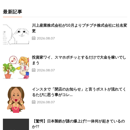
最新記事
川上産業株式会社が10月よりプチプチ株式会社に社名変
更
2026.08.07
投資家ワイ、スマホポチッとするだけで大金を稼いでし
まう
2026.08.07
インスタで「閉店のお知らせ」と言うポストが流れてく
るたびに思う事がコレ…
2026.08.07
【驚愕】日本製鉄が謎の爆上げ!!一体何が起きているの
か??