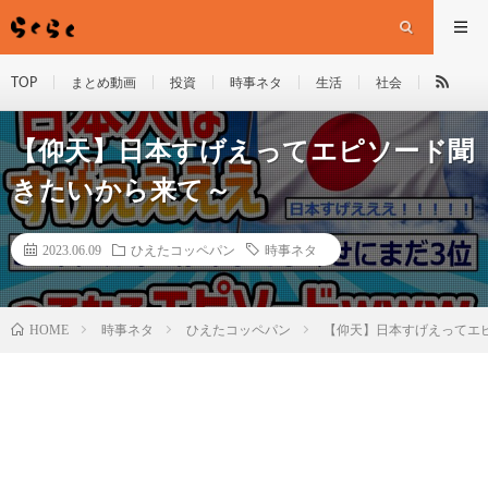
TOP
まとめ動画
投資
時事ネタ
生活
社会
【仰天】日本すげえってエピソード聞
きたいから来て～
2023.06.09
ひえたコッペパン
時事ネタ
HOME
時事ネタ
ひえたコッペパン
【仰天】日本すげえってエ