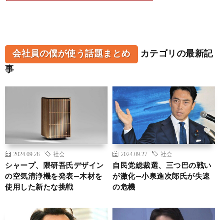
会社員の僕が使う話題まとめ
カテゴリの最新記
事
2024.09.28
社会
2024.09.27
社会
シャープ、隈研吾氏デザイン
自民党総裁選、三つ巴の戦い
の空気清浄機を発表—木材を
が激化—小泉進次郎氏が失速
使用した新たな挑戦
の危機