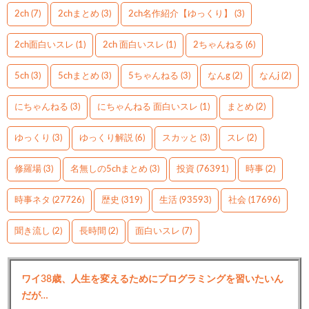
2ch
(7)
2chまとめ
(3)
2ch名作紹介【ゆっくり】
(3)
2ch面白いスレ
(1)
2ch 面白いスレ
(1)
2ちゃんねる
(6)
5ch
(3)
5chまとめ
(3)
5ちゃんねる
(3)
なんg
(2)
なんj
(2)
にちゃんねる
(3)
にちゃんねる 面白いスレ
(1)
まとめ
(2)
ゆっくり
(3)
ゆっくり解説
(6)
スカッと
(3)
スレ
(2)
修羅場
(3)
名無しの5chまとめ
(3)
投資
(76391)
時事
(2)
時事ネタ
(27726)
歴史
(319)
生活
(93593)
社会
(17696)
聞き流し
(2)
長時間
(2)
面白いスレ
(7)
ワイ38歳、人生を変えるためにプログラミングを習いたいん
だが…