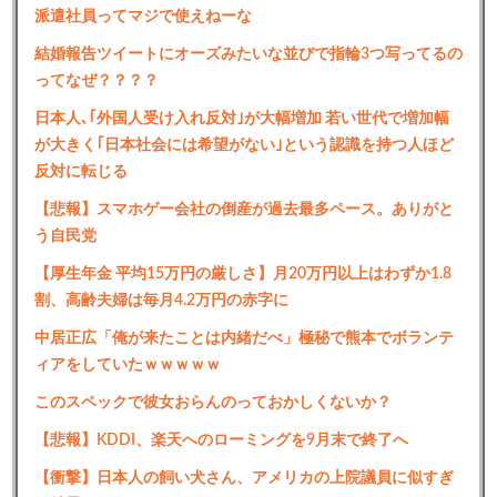
派遣社員ってマジで使えねーな
結婚報告ツイートにオーズみたいな並びで指輪3つ写ってるの
ってなぜ？？？？
日本人､｢外国人受け入れ反対｣が大幅増加 若い世代で増加幅
が大きく｢日本社会には希望がない｣という認識を持つ人ほど
反対に転じる
【悲報】スマホゲー会社の倒産が過去最多ペース。ありがと
う自民党
【厚生年金 平均15万円の厳しさ】月20万円以上はわずか1.8
割、高齢夫婦は毎月4.2万円の赤字に
中居正広「俺が来たことは内緒だべ」極秘で熊本でボランテ
ィアをしていたｗｗｗｗｗ
このスペックで彼女おらんのっておかしくないか？
【悲報】KDDI、楽天へのローミングを9月末で終了へ
【衝撃】日本人の飼い犬さん、アメリカの上院議員に似すぎ