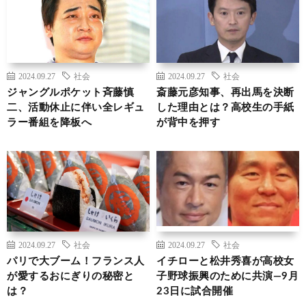
2024.09.27
社会
2024.09.27
社会
ジャングルポケット斉藤慎
斎藤元彦知事、再出馬を決断
二、活動休止に伴い全レギュ
した理由とは？高校生の手紙
ラー番組を降板へ
が背中を押す
2024.09.27
社会
2024.09.27
社会
パリで大ブーム！フランス人
イチローと松井秀喜が高校女
が愛するおにぎりの秘密と
子野球振興のために共演―9月
は？
23日に試合開催