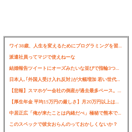
ワイ38歳、人生を変えるためにプログラミングを習いたいんだが…
派遣社員ってマジで使えねーな
結婚報告ツイートにオーズみたいな並びで指輪3つ写ってるのってなぜ？？？？
日本人､｢外国人受け入れ反対｣が大幅増加 若い世代で増加幅が大きく｢日本社会には希望がない｣という認識を持つ人ほど反対に転じる
【悲報】スマホゲー会社の倒産が過去最多ペース。ありがとう自民党
【厚生年金 平均15万円の厳しさ】月20万円以上はわずか1.8割、高齢夫婦は毎月4.2万円の赤字に
中居正広「俺が来たことは内緒だべ」極秘で熊本でボランティアをしていたｗｗｗｗｗ
このスペックで彼女おらんのっておかしくないか？