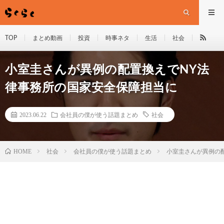
TOP
まとめ動画
投資
時事ネタ
生活
社会
小室圭さんが異例の配置換えでNY法
律事務所の国家安全保障担当に
2023.06.22
会社員の僕が使う話題まとめ
社会
HOME
社会
会社員の僕が使う話題まとめ
小室圭さんが異例の