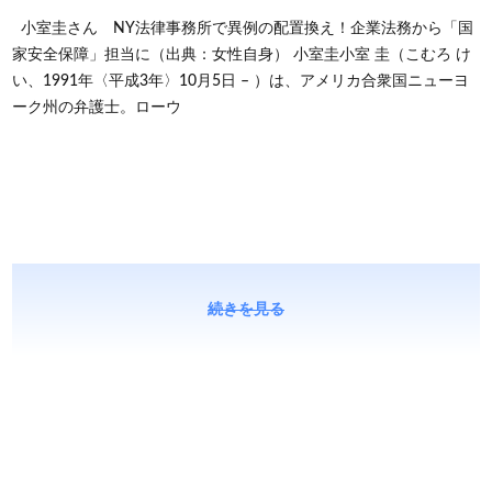
小室圭さん NY法律事務所で異例の配置換え！企業法務から「国
家安全保障」担当に（出典：女性自身） 小室圭小室 圭（こむろ け
い、1991年〈平成3年〉10月5日 – ）は、アメリカ合衆国ニューヨ
ーク州の弁護士。ローウ
続きを見る