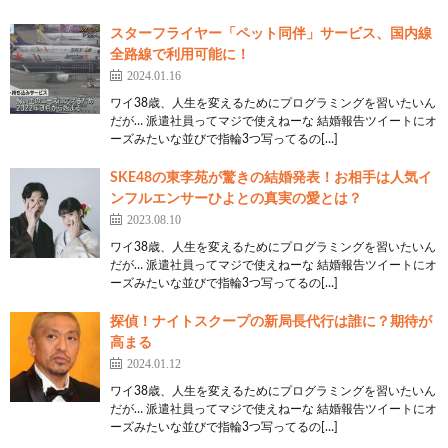
スターフライヤー「ペット同伴」サービス、国内線
全路線で利用可能に！
2024.01.16
ワイ38歳、人生を変えるためにプログラミングを習いたいん
だが… 派遣社員ってマジで使えねーな 結婚報告ツイートにオ
ーズみたいな並びで指輪3つ写ってるの[…]
SKE48の東李苑が驚きの結婚発表！お相手は人気イ
ンフルエンサーひよとの真実の愛とは？
2023.08.10
ワイ38歳、人生を変えるためにプログラミングを習いたいん
だが… 派遣社員ってマジで使えねーな 結婚報告ツイートにオ
ーズみたいな並びで指輪3つ写ってるの[…]
探偵！ナイトスクープの新局長代行は誰に？期待が
高まる
2024.01.12
ワイ38歳、人生を変えるためにプログラミングを習いたいん
だが… 派遣社員ってマジで使えねーな 結婚報告ツイートにオ
ーズみたいな並びで指輪3つ写ってるの[…]