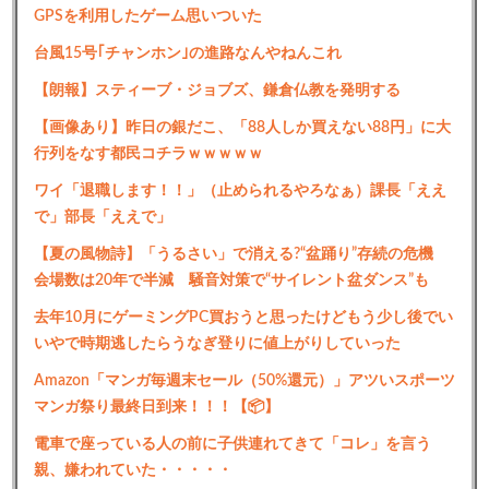
GPSを利用したゲーム思いついた
台風15号｢チャンホン｣の進路なんやねんこれ
【朗報】スティーブ・ジョブズ、鎌倉仏教を発明する
【画像あり】昨日の銀だこ、「88人しか買えない88円」に大
行列をなす都民コチラｗｗｗｗｗ
ワイ「退職します！！」（止められるやろなぁ）課長「ええ
で」部長「ええで」
【夏の風物詩】「うるさい」で消える?“盆踊り”存続の危機
会場数は20年で半減 騒音対策で“サイレント盆ダンス”も
去年10月にゲーミングPC買おうと思ったけどもう少し後でい
いやで時期逃したらうなぎ登りに値上がりしていった
Amazon「マンガ毎週末セール（50%還元）」アツいスポーツ
マンガ祭り最終日到来！！！【📦】
電車で座っている人の前に子供連れてきて「コレ」を言う
親、嫌われていた・・・・・