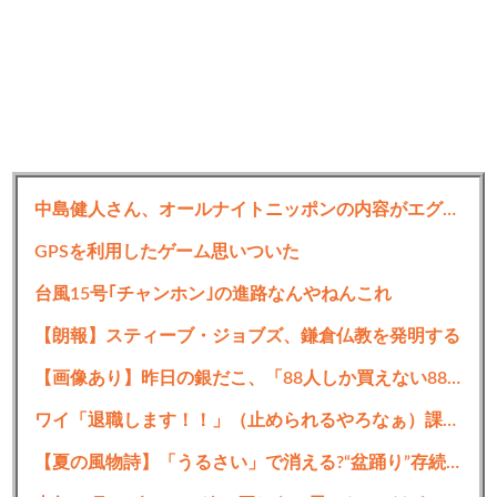
中島健人さん、オールナイトニッポンの内容がエグすぎるｗｗｗｗｗ
GPSを利用したゲーム思いついた
台風15号｢チャンホン｣の進路なんやねんこれ
【朗報】スティーブ・ジョブズ、鎌倉仏教を発明する
【画像あり】昨日の銀だこ、「88人しか買えない88円」に大行列をなす都民コチラｗｗｗｗｗ
ワイ「退職します！！」（止められるやろなぁ）課長「ええで」部長「ええで」
【夏の風物詩】「うるさい」で消える?“盆踊り”存続の危機 会場数は20年で半減 騒音対策で“サイレント盆ダンス”も