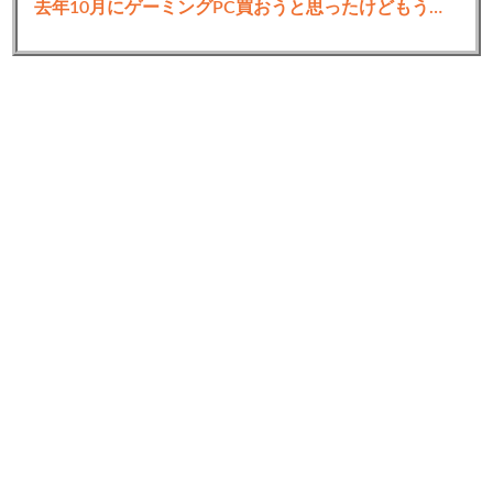
去年10月にゲーミングPC買おうと思ったけどもう少し後でいいやで時期逃したらうなぎ登りに値上がりしていった