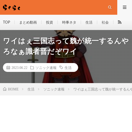
TOP
まとめ動画
投資
時事ネタ
生活
社会
ワイはぇ三国志って魏が統一するんや
ろなぁ識者晋だぞワイ
2023.06.22
ソニック速報
生活
HOME
生活
ソニック速報
ワイはぇ三国志って魏が統一するん