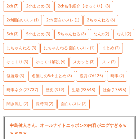
2ch
(7)
2chまとめ
(3)
2ch名作紹介【ゆっくり】
(3)
2ch面白いスレ
(1)
2ch 面白いスレ
(1)
2ちゃんねる
(6)
5ch
(3)
5chまとめ
(3)
5ちゃんねる
(3)
なんg
(2)
なんj
(2)
にちゃんねる
(3)
にちゃんねる 面白いスレ
(1)
まとめ
(2)
ゆっくり
(3)
ゆっくり解説
(6)
スカッと
(3)
スレ
(2)
修羅場
(3)
名無しの5chまとめ
(3)
投資
(76425)
時事
(2)
時事ネタ
(27737)
歴史
(319)
生活
(93648)
社会
(17696)
聞き流し
(2)
長時間
(2)
面白いスレ
(7)
中島健人さん、オールナイトニッポンの内容がエグすぎるｗ
ｗｗｗｗ