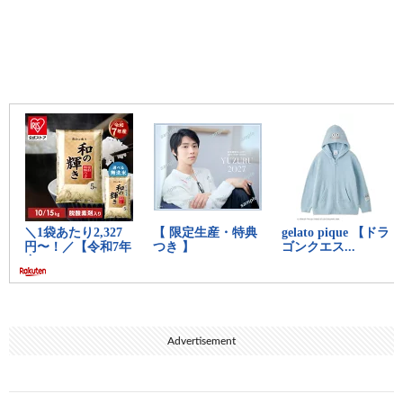
14:
時代を越える名無しザウルス
2023/04/27(木) 21:36:00.87
ID:tD85Ore60
影響出るレベルって余程だぞwww
15:
時代を越える名無しザウルス
2023/04/27(木) 21:36:04.65
ID:34yR5Sl20
へー消しゴム食うのかあいつら
17:
時代を越える名無しザウルス
2023/04/27(木) 21:37:22.90
Advertisement
ID:cRAD26qO0
ヒノデワシが無事ならただそれだけでいい