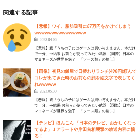
関連する記事
19:
時代を越える名無しザウルス
2023/04/27(木) 21:37:56.99
【悲報】ワイ、脂肪吸引に67万円をかけてしまう
ID:2akqI4HJ0
wwwwwwwwwwwwwww
給食の前にお腹空いたら消しゴム食べるもんな
2023.04.06
【悲報】親「うちの子にはゲームは買い与えません。本だけ
で十分」→結果 お前らが使ってみたい武器 【国際】日本の
マヨネーズが世界を魅了 「ソース類」の輸[…]
20:
時代を越える名無しザウルス
2023/04/27(木) 21:39:05.89
【画像】初見の飯屋で日替わりランチ(498円)頼んで
ID:9keELqtS0
コレが出てきた時のお前らの顔を絵文字で表してく
れwwwww
小学生の頃よく授業中に消しゴム食ってるやついたわ
2023.05.30
【悲報】親「うちの子にはゲームは買い与えません。本だけ
で十分」→結果 お前らが使ってみたい武器 【国際】日本の
マヨネーズが世界を魅了 「ソース類」の輸[…]
21:
時代を越える名無しザウルス
2023/04/27(木) 21:39:20.83
【テレビ】ほんこん 「日本のテレビ、おかしくなっ
ID:RPhjBaHi0
てるよ」Ｊアラートや岸田首相襲撃の放送内容に憤
輸出向け製品の中に収容所で働いてる実態や助けを求める
る！