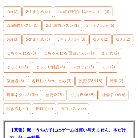
2ch
(7)
2chまとめ
(3)
2ch名作紹介【ゆっくり】
(3)
2ch面白いスレ
(1)
2ch 面白いスレ
(1)
2ちゃんねる
(6)
5ch
(3)
5chまとめ
(3)
5ちゃんねる
(3)
なんg
(2)
なんj
(2)
にちゃんねる
(3)
にちゃんねる 面白いスレ
(1)
まとめ
(2)
ゆっくり
(3)
ゆっくり解説
(6)
スカッと
(3)
スレ
(2)
修羅場
(3)
名無しの5chまとめ
(3)
投資
(76415)
時事
(2)
時事ネタ
(27735)
歴史
(319)
生活
(93639)
社会
(17696)
聞き流し
(2)
長時間
(2)
面白いスレ
(7)
【悲報】親「うちの子にはゲームは買い与えません。本だけ
で十分」→結果