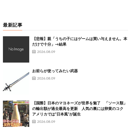
46:
時代を越える名無しザウルス
2023/04/27(木) 22:10:30.23
最新記事
ID:DsACbkL90
埋めるから大丈夫アル！
【悲報】親「うちの子にはゲームは買い与えません。本
だけで十分」→結果
2026.08.09
48:
時代を越える名無しザウルス
2023/04/27(木) 22:18:42.59
お前らが使ってみたい武器
ID:KGNLiXe40
2026.08.09
中国でここまで大事になるって相当ヤバいだろ、何が入っ
てんだよその消しゴム
【国際】日本のマヨネーズが世界を魅了 「ソース類」
の輸出額が過去最高を更新 人気の裏には卵黄のコク
アメリカでは“日本風”が誕生
49:
時代を越える名無しザウルス
2023/04/27(木) 22:20:54.02
2026.08.09
ID:zZzJO+D+0