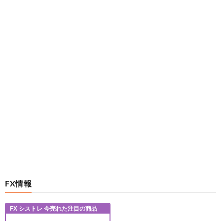
>>33
それなら死ぬってレベルじゃねーな
34:
時代を越える名無しザウルス
2023/04/27(木) 21:49:28.84
ID:h8tcYNqW0
いや中国の大気に触れただけで有害物質なるだろ
36:
時代を越える名無しザウルス
2023/04/27(木) 21:50:20.99
ID:btCF/7uj0
たとえ基準値以下でも有害物質が入っているものは欲しく
ない
FX情報