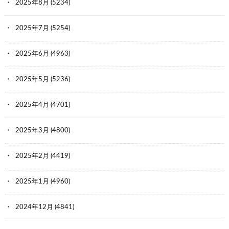
ID:rTlvJj5E0
2025年8月
(5234)
ダイソーの消しゴムは？
2025年7月
(5254)
2025年6月
(4963)
78:
時代を越える名無しザウルス
2023/04/27(木) 23:33:34.44
ID:9yOTEla80
2025年5月
(5236)
食うなよ……
2025年4月
(4701)
2025年3月
(4800)
80:
時代を越える名無しザウルス
2023/04/27(木) 23:35:30.84
ID:6Q8XrUXG0
2025年2月
(4419)
でもアイスあげたら喜んで食うんだろ？
2025年1月
(4960)
2024年12月
(4841)
81:
時代を越える名無しザウルス
2023/04/27(木) 23:36:35.37