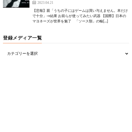
メモでも見つかったのか
2023.04.21
【悲報】親「うちの子にはゲームは買い与えません。本だけ
で十分」→結果 お前らが使ってみたい武器 【国際】日本の
マヨネーズが世界を魅了 「ソース類」の輸[…]
22:
時代を越える名無しザウルス
2023/04/27(木) 21:39:24.46
ID:tD85Ore60
登録メディア一覧
その成分が何なのか
23:
時代を越える名無しザウルス
2023/04/27(木) 21:40:37.64
ID:+wlkz/ei0
つけ届けが足りなかったんだろうか
27:
時代を越える名無しザウルス
2023/04/27(木) 21:44:35.13
ID:N4u9eFda0