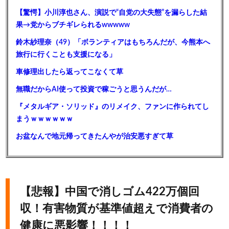
【驚愕】小川淳也さん、演説で“自党の大失態”を漏らした結
果→党からブチギレられるwwwww
鈴木紗理奈（49）「ボランティアはもちろんだが、今熊本へ
旅行に行くことも支援になる」
車修理出したら返ってこなくて草
無職だからAI使って投資で稼ごうと思うんだが…
『メタルギア・ソリッド』のリメイク、ファンに作られてし
まうｗｗｗｗｗｗ
お盆なんで地元帰ってきたんやが治安悪すぎて草
【悲報】中国で消しゴム422万個回
収！有害物質が基準値超えで消費者の
健康に悪影響！！！！