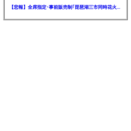
ID:DVfnu0wW0
【悲報】全席指定･事前販売制｢琵琶湖三市同時花火大会｣が中止を発表 詐欺の可能性も 長浜市･彦根市･高島市は関与否定 彦根市消防本部も｢7日時点で受理していない｣
薄利多売でやってんのに
回収費用でどんだけ大赤字になるんやろか？
50億円くらい費用掛かるか？
(´･_･`)
8:
時代を越える名無しザウルス
2023/04/27(木) 21:32:48.13
ID:WCWz4yVQ0
ヒノデワシが無事ならそれでいい
13:
時代を越える名無しザウルス
2023/04/27(木) 21:35:34.14
ID:0c3FXYsq0
完全にやられたな。この手のリスク込みだから中国は。