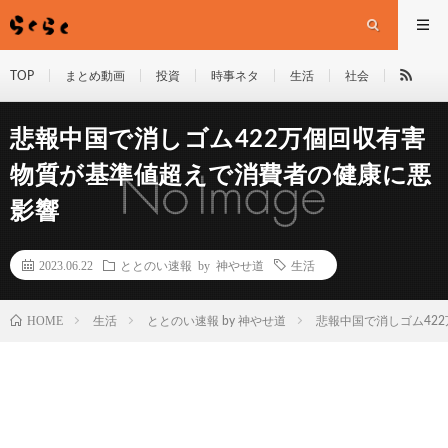
TOP
まとめ動画
投資
時事ネタ
生活
社会
悲報中国で消しゴム422万個回収有害
物質が基準値超えで消費者の健康に悪
影響
2023.06.22
ととのい速報 by 神やせ道
生活
HOME
生活
ととのい速報 by 神やせ道
悲報中国で消しゴム42