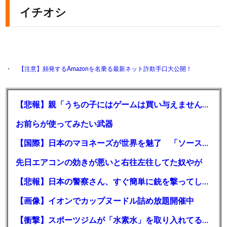
イチオシ
【注意】頻発するAmazonを名乗る最新ネット詐欺手口大公開！
【相撲】体重が倍以上ある相手に勝利する動画が凄いｗｗｗｗ
【愛】令和の肝っ玉トラック母さんがカッコ良すぎると話題に
【悲報】親「うちの子にはゲームは買い与えません。本だけで十分」→結果
【天才】日本の教育の欠点に気づいてしまった7歳の少年が凄いと話題に
お前らが使ってみたい武器
【美人】ただ安達祐実氏の美しさを眺める動画が800万回再生突破ｗｗｗ
【国際】日本のマヨネーズが世界を魅了 「ソース類」の輸出額が過去最高を更新 人気の裏には卵黄のコク アメリカでは“日本風”が誕生
2:
時代を越える名無しザウルス
2023/04/27(木) 21:28:18.46
ID:hywQ8SAf0
先日エアコンの効きが悪いと右往左往してた奴やが
はい
【悲報】日本の警察さん、すぐ簡単に銃を撃ってしまうようになる
【画像】イオンでカップヌードル詰め放題開催中
【衝撃】スポーツジムが「水素水」を取り入れてる本当の理由ｗｗｗｗｗ
7:
時代を越える名無しザウルス
2023/04/27(木) 21:32:19.43