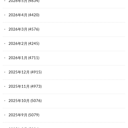
ID:pHq8oA7i0
2026年5月
(4634)
命まで消してしまう最強ゴムの誕生である
2026年4月
(4420)
2026年3月
(4576)
71:
時代を越える名無しザウルス
2023/04/27(木) 22:49:59.80
ID:m7ZPZhbA0
2026年2月
(4245)
チャイナリスクだねえ
2026年1月
(4711)
2025年12月
(4915)
76:
時代を越える名無しザウルス
2023/04/27(木) 22:58:47.90
ID:HHw85NSk0
2025年11月
(4973)
ダイソーでまた春の文具セール始まりそう・・・
2025年10月
(5076)
2025年9月
(5079)
77:
時代を越える名無しザウルス
2023/04/27(木) 23:02:21.09