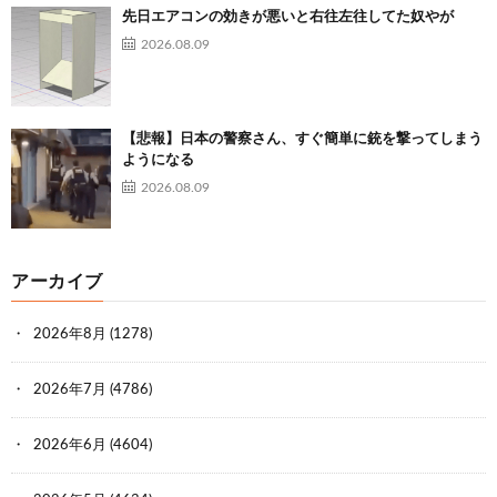
日本で売りそう
先日エアコンの効きが悪いと右往左往してた奴やが
2026.08.09
50:
時代を越える名無しザウルス
2023/04/27(木) 22:21:16.62
ID:5CcqNGT+0
【悲報】日本の警察さん、すぐ簡単に銃を撃ってしまう
ようになる
先進国になるうえでこういう問題は避けて通れないんだよ
2026.08.09
な
アーカイブ
54:
時代を越える名無しザウルス
2023/04/27(木) 22:24:48.08
ID:mLYSYVf20
2026年8月
(1278)
デス消しゴム
2026年7月
(4786)
2026年6月
(4604)
60:
時代を越える名無しザウルス
2023/04/27(木) 22:33:05.76