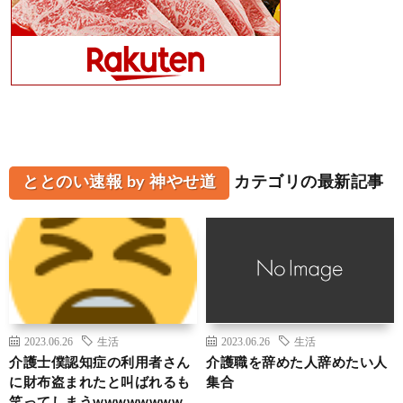
ととのい速報 by 神やせ道
カテゴリの最新記事
2023.06.26
生活
2023.06.26
生活
介護士僕認知症の利用者さん
介護職を辞めた人辞めたい人
に財布盗まれたと叫ばれるも
集合
笑ってしまうwwwwwwww