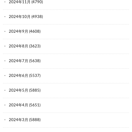
ID:28Y7KV9b0
2024年11月
(4790)
というか、自主回収なんてするほど
2024年10月
(4938)
製品に対して責任を持ってることが意外すぎる
2024年9月
(4608)
82:
時代を越える名無しザウルス
2023/04/27(木) 23:41:24.53
2024年8月
(3623)
ID:n3bZB38S0
2024年7月
(5638)
香り付きだと食う奴いるから仕方ない(ˆ˙꒳˙ˆ)ŧ‹”ŧ‹”
2024年6月
(5537)
83:
時代を越える名無しザウルス
2023/04/27(木) 23:58:44.58
2024年5月
(5885)
ID:JwddlSlf0
2024年4月
(5651)
まじかよ、かみつきばあちゃんも回収されんのかよ
2024年3月
(5888)