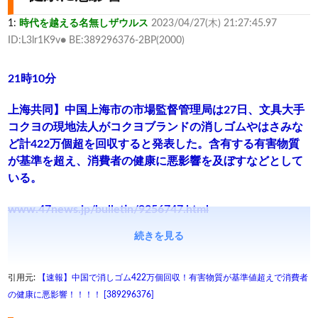
1:
時代を越える名無しザウルス
2023/04/27(木) 21:27:45.97
ID:L3lr1K9v● BE:389296376-2BP(2000)
21時10分
上海共同】中国上海市の市場監督管理局は27日、文具大手
コクヨの現地法人がコクヨブランドの消しゴムやはさみな
ど計422万個超を回収すると発表した。含有する有害物質
が基準を超え、消費者の健康に悪影響を及ぼすなどとして
いる。
www.47news.jp/bulletin/9256747.html
続きを見る
引用元:
【速報】中国で消しゴム422万個回収！有害物質が基準値超えで消費者
の健康に悪影響！！！！ [389296376]