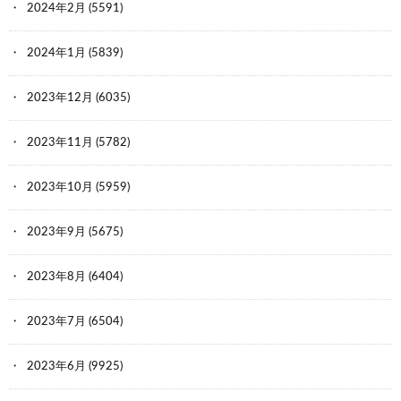
84:
時代を越える名無しザウルス
2023/04/28(金) 00:04:27.44
2024年2月
(5591)
ID:xCF+FF480
2024年1月
(5839)
100円ショップの消しゴムもあるんかい
2023年12月
(6035)
85:
時代を越える名無しザウルス
2023/04/28(金) 00:28:32.29
2023年11月
(5782)
ID:H++nkhbQ0
2023年10月
(5959)
消しゴムより空気の方がよっぽどヤバいだろ
2023年9月
(5675)
86:
時代を越える名無しザウルス
2023/04/28(金) 00:30:48.00
2023年8月
(6404)
ID:H8icze7m0
2023年7月
(6504)
鉛筆なんてもっと有毒だよね
2023年6月
(9925)