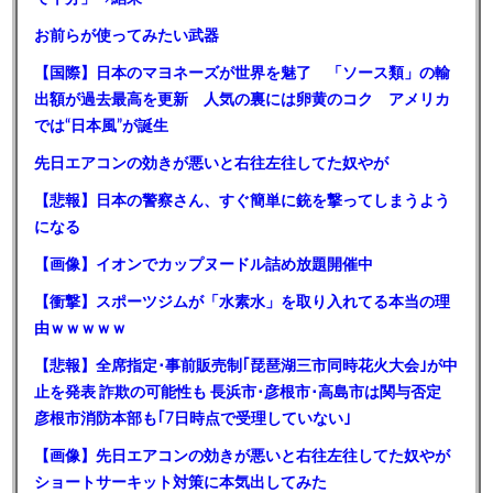
お前らが使ってみたい武器
【国際】日本のマヨネーズが世界を魅了 「ソース類」の輸
出額が過去最高を更新 人気の裏には卵黄のコク アメリカ
では“日本風”が誕生
先日エアコンの効きが悪いと右往左往してた奴やが
【悲報】日本の警察さん、すぐ簡単に銃を撃ってしまうよう
になる
【画像】イオンでカップヌードル詰め放題開催中
【衝撃】スポーツジムが「水素水」を取り入れてる本当の理
由ｗｗｗｗｗ
【悲報】全席指定･事前販売制｢琵琶湖三市同時花火大会｣が中
止を発表 詐欺の可能性も 長浜市･彦根市･高島市は関与否定
彦根市消防本部も｢7日時点で受理していない｣
【画像】先日エアコンの効きが悪いと右往左往してた奴やが
ショートサーキット対策に本気出してみた