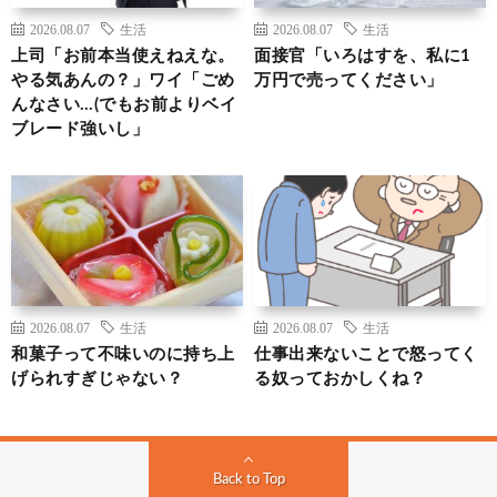
2026.08.07
生活
2026.08.07
生活
上司「お前本当使えねえな。
面接官「いろはすを、私に1
やる気あんの？」ワイ「ごめ
万円で売ってください」
んなさい…(でもお前よりベイ
ブレード強いし」
2026.08.07
生活
2026.08.07
生活
和菓子って不味いのに持ち上
仕事出来ないことで怒ってく
げられすぎじゃない？
る奴っておかしくね？
Back to Top