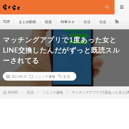
TOP
まとめ動画
投資
時事ネタ
生活
社会
マッチングアプリで1度あった女と
LINE交換したんだがずっと既読スル
ーされてる
2023.06.22
ソニック速報
生活
HOME
生活
ソニック速報
マッチングアプリで1度あった女とL