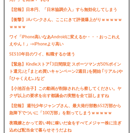
【悲報】日本円、「日米協調介入」すら無効化してしまう
【衝撃】JAバンクさん、ここにきて評価爆上がりｗｗｗｗｗ
ｗｗｗｗ
ワイ「iPhone高いなあAndroidに変えるか・・・おっこれえ
えやん！」→iPhoneより高い
SES10年目のワイ、転職するか迷う
【緊急】Kindleストア｢3日間限定 スポーツマンガ50%ポイン
ト還元｣と｢まとめ買いキャンペーン2週目｣を開始 ｢リアル｣や
｢ひゃくえむ｡｣など
【小池百合子】この動画が削除されたら察してください。ヤ
クザ以上の要求を出す都議会の実態を全て話しますね
【悲報】 週刊少年ジャンプさん、最大発行部数653万部から
急降下でついに「100万部」を割ってしまうｗｗｗｗｗ
夜職嬢とかって若い時に稼いだ金をすべてメジャー株に注ぎ
込めば配当金で暮らせそうだよね