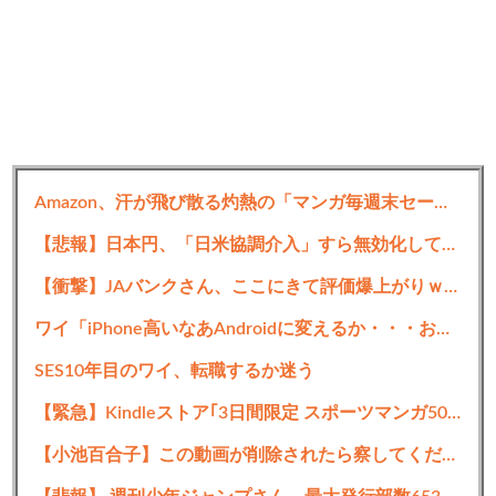
Amazon、汗が飛び散る灼熱の「マンガ毎週末セール（50%還元）」を開催！【📦】
【悲報】日本円、「日米協調介入」すら無効化してしまう
【衝撃】JAバンクさん、ここにきて評価爆上がりｗｗｗｗｗｗｗｗｗ
ワイ「iPhone高いなあAndroidに変えるか・・・おっこれええやん！」→iPhoneより高い
SES10年目のワイ、転職するか迷う
【緊急】Kindleストア｢3日間限定 スポーツマンガ50%ポイント還元｣と｢まとめ買いキャンペーン2週目｣を開始 ｢リアル｣や｢ひゃくえむ｡｣など
【小池百合子】この動画が削除されたら察してください。ヤクザ以上の要求を出す都議会の実態を全て話しますね