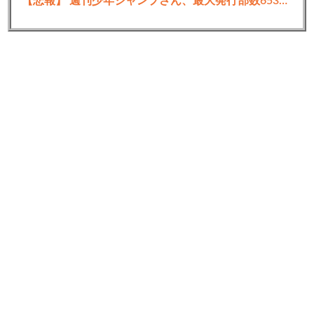
【悲報】 週刊少年ジャンプさん、最大発行部数653万部から急降下でついに「100万部」を割ってしまうｗｗｗｗｗ