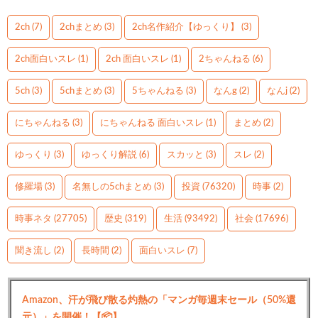
2ch
(7)
2chまとめ
(3)
2ch名作紹介【ゆっくり】
(3)
2ch面白いスレ
(1)
2ch 面白いスレ
(1)
2ちゃんねる
(6)
5ch
(3)
5chまとめ
(3)
5ちゃんねる
(3)
なんg
(2)
なんj
(2)
にちゃんねる
(3)
にちゃんねる 面白いスレ
(1)
まとめ
(2)
ゆっくり
(3)
ゆっくり解説
(6)
スカッと
(3)
スレ
(2)
修羅場
(3)
名無しの5chまとめ
(3)
投資
(76320)
時事
(2)
時事ネタ
(27705)
歴史
(319)
生活
(93492)
社会
(17696)
聞き流し
(2)
長時間
(2)
面白いスレ
(7)
Amazon、汗が飛び散る灼熱の「マンガ毎週末セール（50%還
元）」を開催！【📦】