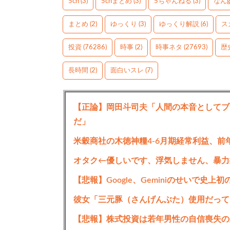
5ch
(3)
5chまとめ
(3)
5ちゃんねる
(3)
なん
まとめ
(2)
ゆっくり
(3)
ゆっくり解説
(6)
ス
投資
(76286)
時事
(2)
時事ネタ
(27693)
歴
長時間
(2)
面白いスレ
(7)
【正論】岡田斗司夫「人間の本音としてブ
だ」
米穀商社の木徳神糧4-6月期経常利益、前年
オタク←優しいです、浮気しません、暴力
【悲報】Google、Geminiのせいで史
彼女「三元豚（さんげんぶた）使用だって
【悲報】株式投資は若年男性の自信喪失の原