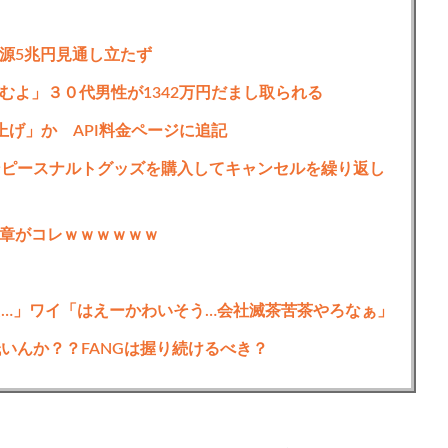
源5兆円見通し立たず
むよ」３０代男性が1342万円だまし取られる
値上げ」か API料金ページに追記
ンピースナルトグッズを購入してキャンセルを繰り返し
章がコレｗｗｗｗｗｗ
た…」ワイ「はえーかわいそう…会社滅茶苦茶やろなぁ」
う低いんか？？FANGは握り続けるべき？