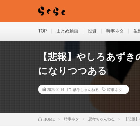
TOP
まとめ動画
投資
時事ネタ
生
【悲報】やしろあずき
になりつつある
2023.09.14
思考ちゃんねる
時事ネタ
HOME
時事ネタ
思考ちゃんねる
【悲報】