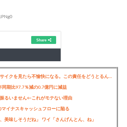
N1PNg0
【正論】岡田斗司夫「人間の本音としてブサイクを見たら不愉快になる。この責任をどうとるんだ」
同期比97.7％減の0.7億円に減益
振るいません←これがモテない理由
上初のマイナスキャッシュフローに陥る
、美味しそうだね」 ワイ「さんげんとん、ね」