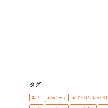
タグ
2ch
(7)
2chまとめ
(3)
2ch名作紹介【ゆっくり