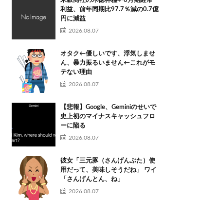
米穀商社の木徳神糧4-6月期経常
利益、前年同期比97.7％減の0.7億
円に減益
2026.08.07
オタク←優しいです、浮気しませ
ん、暴力振るいません←これがモ
テない理由
2026.08.07
【悲報】Google、Geminiのせいで
史上初のマイナスキャッシュフロ
ーに陥る
2026.08.07
彼女「三元豚（さんげんぶた）使
用だって、美味しそうだね」 ワイ
「さんげんとん、ね」
2026.08.07