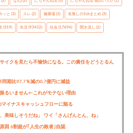
g
(2)
なんj
(2)
にちゃんねる
(3)
にちゃんねる 面白いスレ
(1)
カッと
(3)
スレ
(2)
修羅場
(3)
名無しの5chまとめ
(3)
史
(319)
生活
(93432)
社会
(17696)
聞き流し
(2)
サイクを見たら不愉快になる。この責任をどうとるん
同期比97.7％減の0.7億円に減益
振るいません←これがモテない理由
上初のマイナスキャッシュフローに陥る
、美味しそうだね」 ワイ「さんげんとん、ね」
因 6割超が｢人生の敗者｣自認