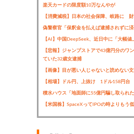
楽天カードの限度額10万なんやが
【消費減税】日本の社会保障、岐路に 財
偽警察官「保釈金を払えば逮捕されずに済
【AI】中国DeepSeek、近日中に「大幅
【悲報】ジャンプストアで43億円分のワ
ていた32歳女逮捕
【画像】目が悪い人じゃないと読めない文
【相場】ドル円、上抜け 1ドル158円台
積水ハウス「地面師に55億円騙し取られ
【米国株】SpaceXってIPOの時よりも