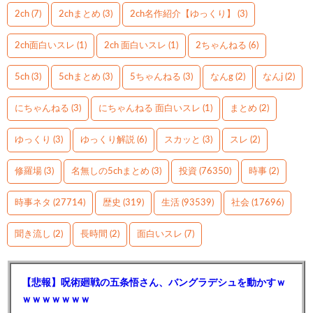
2ch
(7)
2chまとめ
(3)
2ch名作紹介【ゆっくり】
(3)
2ch面白いスレ
(1)
2ch 面白いスレ
(1)
2ちゃんねる
(6)
5ch
(3)
5chまとめ
(3)
5ちゃんねる
(3)
なんg
(2)
なんj
(2)
にちゃんねる
(3)
にちゃんねる 面白いスレ
(1)
まとめ
(2)
ゆっくり
(3)
ゆっくり解説
(6)
スカッと
(3)
スレ
(2)
修羅場
(3)
名無しの5chまとめ
(3)
投資
(76350)
時事
(2)
時事ネタ
(27714)
歴史
(319)
生活
(93539)
社会
(17696)
聞き流し
(2)
長時間
(2)
面白いスレ
(7)
【悲報】呪術廻戦の五条悟さん、バングラデシュを動かすｗ
ｗｗｗｗｗｗｗ