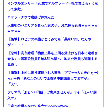
インフルエンサー「20歳でアルファード一括で買えちゃう私
って素敵」
ロケットナウで唐揚げ丼頼んだ
人生初のパエリアを食った女の子、お気持ち表明ｗｗｗｗｗ
ｗｗｗｗ
【衝撃】ロピアの牛脂がどうみても「美味い肉」なんや
が・・・・・
【悲報】高市総理「物価上昇を上回る賃上げを日本に定着さ
せる」→国家公務員月給3.51％増へ 地方公務員も追随する
見通し
【衝撃】上司に煽り運転され大事故「ププッw大丈夫かぁ〜?
w」→俺「あなたのせいで玉突き事故発生してますが」
「え!?」
フリマ民「あと500円値下げ出来ませんか」ワイ「ほ～い購
入ｗ」
日産が社運をかけて発売するSUVwwww