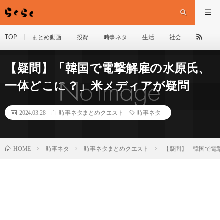
TOP
まとめ動画
投資
時事ネタ
生活
社会
【疑問】「韓国で電撃解雇の水原氏、
一体どこに？」米メディアが疑問
2024.03.28
時事ネタまとめクエスト
時事ネタ
HOME
時事ネタ
時事ネタまとめクエスト
【疑問】「韓国で電