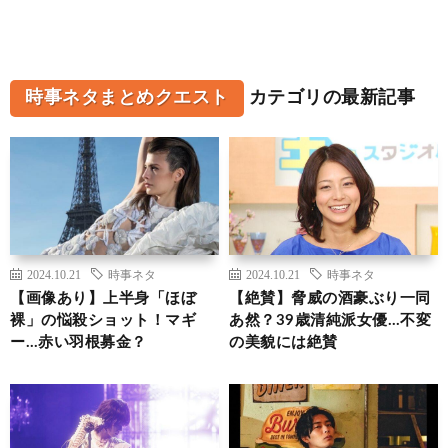
時事ネタまとめクエスト
カテゴリの最新記事
2024.10.21
時事ネタ
2024.10.21
時事ネタ
【画像あり】上半身「ほぼ
【絶賛】脅威の酒豪ぶり一同
裸」の悩殺ショット！マギ
あ然？39歳清純派女優…不変
ー…赤い羽根募金？
の美貌には絶賛