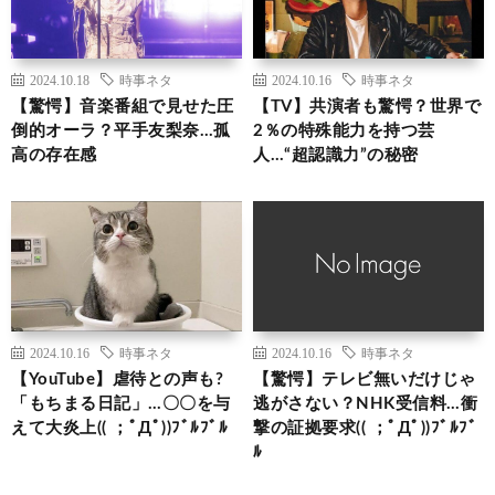
2024.10.18
時事ネタ
2024.10.16
時事ネタ
【驚愕】音楽番組で見せた圧
【TV】共演者も驚愕？世界で
倒的オーラ？平手友梨奈…孤
2％の特殊能力を持つ芸
高の存在感
人…“超認識力”の秘密
2024.10.16
時事ネタ
2024.10.16
時事ネタ
【YouTube】虐待との声も?
【驚愕】テレビ無いだけじゃ
「もちまる日記」…〇〇を与
逃がさない？NHK受信料…衝
えて大炎上(( ；ﾟДﾟ))ﾌﾞﾙﾌﾞﾙ
撃の証拠要求(( ；ﾟДﾟ))ﾌﾞﾙﾌﾞ
ﾙ