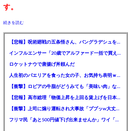
す。
続きを読む
【悲報】呪術廻戦の五条悟さん、バングラデシュを動かすｗｗｗｗｗｗｗｗ
インフルエンサー「20歳でアルファード一括で買えちゃう私って素敵」
ロケットナウで唐揚げ丼頼んだ
人生初のパエリアを食った女の子、お気持ち表明ｗｗｗｗｗｗｗｗｗ
【衝撃】ロピアの牛脂がどうみても「美味い肉」なんやが・・・・・
【悲報】高市総理「物価上昇を上回る賃上げを日本に定着させる」→国家公務員月給3.51％増へ 地方公務員も追随する見通し
【衝撃】上司に煽り運転され大事故「ププッw大丈夫かぁ〜?w」→俺「あなたのせいで玉突き事故発生してますが」「え!?」
フリマ民「あと500円値下げ出来ませんか」ワイ「ほ～い購入ｗ」