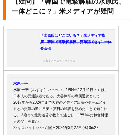
【疑問】「韓国で電撃解雇の水原氏、
一体どこに？」米メディアが疑問
「水原氏はどこにいる？」米メディア指
摘 韓国で電撃解雇後、姿確認できず…一体
どこに
（出典：スポニチアネックス）
水原一平
水原
一平
（みずはら いっぺい、1984年12月31日 – ）は、
日本人の元通訳者である。大谷翔平の専属通訳として、
2017年から2024年まで大谷のメディア出演やチームメイ
トとの交流の際に日英・英日の通訳を務めたことで知られ
る。 6歳まで北海道苫小牧市で過ごし、1991年に和食料理
人の父・英政が…
23キロバイト (3,057 語) – 2024年3月27日 (水) 06:27