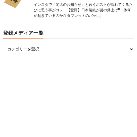
インスタで「閉店のお知らせ」と言うポストが流れてくるた
アプデでまた多少復活するやろ
びに思う事がコレ… 【驚愕】日本製鉄が謎の爆上げ!!一体何
が起きているのか?? タブレットのバッ[…]
17:
思考
2021/09/28(火) 19:29:29.01 ID:dmh65fHIM
とび森スイッチ画質にした方が1000倍マシだった
登録メディア一覧
24:
思考
2021/09/28(火) 19:30:18.58 ID:vt/306zX0
>>17
これがガチだから困る
19:
思考
2021/09/28(火) 19:29:50.61 ID:4XBDNWaga
任天堂って割とまじでクソソシャゲ会社の運営みた
いなことしよるよな
1001：
思考ちゃんねる
引用元:
https://swallow.5ch.net/test/read.cgi/livejupiter/1632
824721/