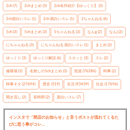
2ch
(7)
2chまとめ
(3)
2ch名作紹介【ゆっくり】
(3)
2ch面白いスレ
(1)
2ch 面白いスレ
(1)
2ちゃんねる
(6)
5ch
(3)
5chまとめ
(3)
5ちゃんねる
(3)
なんg
(2)
なんj
(2)
にちゃんねる
(3)
にちゃんねる 面白いスレ
(1)
まとめ
(2)
ゆっくり
(3)
ゆっくり解説
(6)
スカッと
(3)
スレ
(2)
修羅場
(3)
名無しの5chまとめ
(3)
投資
(76286)
時事
(2)
時事ネタ
(27694)
歴史
(319)
生活
(93439)
社会
(17696)
聞き流し
(2)
長時間
(2)
面白いスレ
(7)
インスタで「閉店のお知らせ」と言うポストが流れてくるた
びに思う事がコレ…