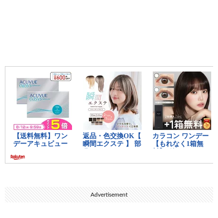
中間おすすめ記事：
思考ちゃんねる
15:
思考
2021/09/28(火) 19:28:52.14 ID:F2zfWNZb0
>>10
ポケモンのリストラ擁護も似たような感じやったね
リストラ擁護してたやつ今ポケモンのポの字も呟い
てない
27:
思考
2021/09/28(火) 19:31:37.15 ID:d5sutKVsM
>>15
内部リークの通りに素直にデータ飛んだと認めれば
許せた
すぐに反証の見つかる言い訳の連続酷いわ
63:
思考
2021/09/28(火) 19:37:44.11 ID:eHUj6YqB0
>>27
Advertisement
何それソースあるなら教えて