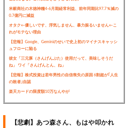
米穀商社の木徳神糧4-6月期経常利益、前年同期比97.7％減の
0.7億円に減益
オタク←優しいです、浮気しません、暴力振るいません←こ
れがモテない理由
【悲報】Google、Geminiのせいで史上初のマイナスキャッシ
ュフローに陥る
彼女「三元豚（さんげんぶた）使用だって、美味しそうだ
ね」 ワイ「さんげんとん、ね」
【悲報】株式投資は若年男性の自信喪失の原因 6割超が｢人生
の敗者｣自認
楽天カードの限度額10万なんやが
【悲劇】あつ森さん、もはや叩かれ