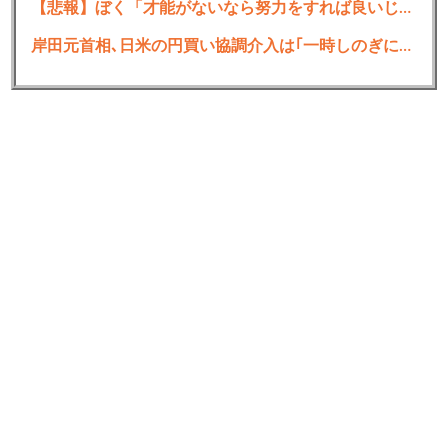
【悲報】ぼく「才能がないなら努力をすれば良いじゃない」お前ら「努力できるのも才能だよ」
5:
思考
2021/09/28(火) 19:26:04.15 ID:QhzYnQS5d
なんJ民はまだやっとるんやろ？
岸田元首相､日米の円買い協調介入は｢一時しのぎに過ぎない｣｢財政政策､金融政策でやるべきことをしっかりやっておくことが大事｣
6:
思考
2021/09/28(火) 19:26:28.40 ID:Y0NFW9Qh0
apexやってるわ
8:
思考
2021/09/28(火) 19:27:14.60 ID:0UsECcox0
明日ジュンくんの誕生日待機
9:
思考
2021/09/28(火) 19:27:15.07 ID:QhzYnQS5d
島クリもうやらんのか？
10:
思考
2021/09/28(火) 19:27:28.69 ID:UuhcPvEvM
「一体感」の流行に消費されて終わった
シリーズのファンからのファンだからこそ気になる
所の指摘は「一体感」を乱すノイズだから潰す
流行が去った後に残るのは焼け野原