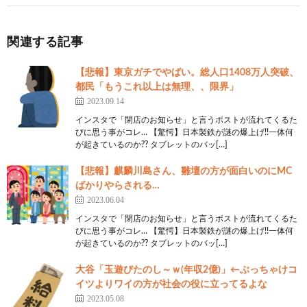
11:
思考
2021/09/28(火) 19:27:48.52 ID:mRIFi65ka
喫茶店実装やぞ
こわいか？
関連する記事
16:
思考
2021/09/28(火) 19:28:57.74 ID:QhzYnQS5d
【悲報】東京ガチでやばい。総人口1408万人突破、
都民「もうこれ以上は無理、、限界」
>>11
2023.09.14
デパートとペリカンとかっぺいは復活したんか？
インスタで「閉店のお知らせ」と言うポストが流れてくるた
びに思う事がコレ… 【驚愕】日本製鉄が謎の爆上げ!!一体何
18:
思考
2021/09/28(火) 19:29:49.91 ID:mRIFi65ka
が起きているのか?? タブレットのバッ[…]
>>16
【悲報】麒麟川島さん、雛壇の方が面白いのにMC
カットリーヌもはにわも復活したで
ばかりやらされる…
2023.06.04
12:
思考
2021/09/28(火) 19:28:02.19 ID:F2zfWNZb0
インスタで「閉店のお知らせ」と言うポストが流れてくるた
ガチの創作大好き勢とキッズしかおらんで
びに思う事がコレ… 【驚愕】日本製鉄が謎の爆上げ!!一体何
が起きているのか?? タブレットのバッ[…]
13:
思考
2021/09/28(火) 19:28:15.37 ID:QhzYnQS5d
大谷「玉遊びたのし～ｗ(年収2億)」←ぶっちゃけコ
バエ島と住民ガチャは終わったか？
イツよりワイの方が社会の役に立ってるよな
2023.05.08
14:
思考
2021/09/28(火) 19:28:41.42 ID:gznSAAfY0