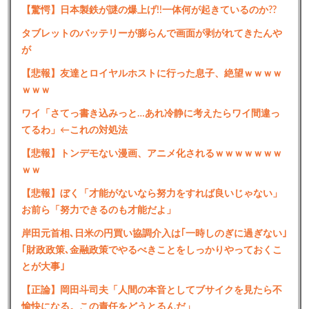
【驚愕】日本製鉄が謎の爆上げ!!一体何が起きているのか??
タブレットのバッテリーが膨らんで画面が剥がれてきたんや
が
【悲報】友達とロイヤルホストに行った息子、絶望ｗｗｗｗ
ｗｗｗ
ワイ「さてっ書き込みっと…あれ冷静に考えたらワイ間違っ
てるわ」←これの対処法
【悲報】トンデモない漫画、アニメ化されるｗｗｗｗｗｗｗ
ｗｗ
【悲報】ぼく「才能がないなら努力をすれば良いじゃない」
お前ら「努力できるのも才能だよ」
岸田元首相､日米の円買い協調介入は｢一時しのぎに過ぎない｣
｢財政政策､金融政策でやるべきことをしっかりやっておくこ
とが大事｣
【正論】岡田斗司夫「人間の本音としてブサイクを見たら不
愉快になる。この責任をどうとるんだ」