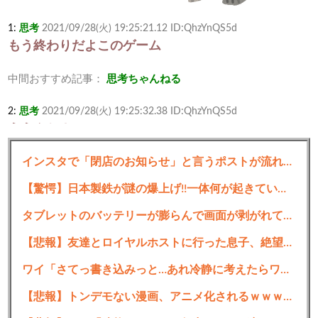
1:
思考
2021/09/28(火) 19:25:21.12 ID:QhzYnQS5d
もう終わりだよこのゲーム
中間おすすめ記事：
思考ちゃんねる
2:
思考
2021/09/28(火) 19:25:32.38 ID:QhzYnQS5d
ええんか？
インスタで「閉店のお知らせ」と言うポストが流れてくるたびに思う事がコレ…
3:
思考
2021/09/28(火) 19:25:42.67 ID:QhzYnQS5d
許されたんか？
【驚愕】日本製鉄が謎の爆上げ!!一体何が起きているのか??
4:
思考
2021/09/28(火) 19:25:57.52 ID:GAsMRHzj0
タブレットのバッテリーが膨らんで画面が剥がれてきたんやが
もう終わってるからやで
【悲報】友達とロイヤルホストに行った息子、絶望ｗｗｗｗｗｗｗ
7:
思考
2021/09/28(火) 19:26:28.88 ID:QhzYnQS5d
ワイ「さてっ書き込みっと…あれ冷静に考えたらワイ間違ってるわ」←これの対処法
>>4
【悲報】トンデモない漫画、アニメ化されるｗｗｗｗｗｗｗｗｗ
アプデ継続中やぞ