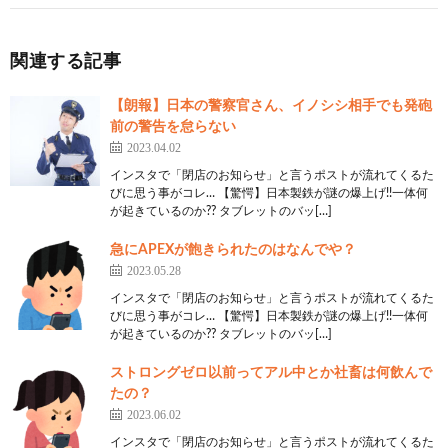
設計とかは普通に使うだろ
12:
思考
2023/02/07(火) 18:53:32.37 ID:jN8jZZ+L0
関連する記事
ドカタ、工場は数学理科使うし大企業の下請けなら
英語使うやろ国語は絶対に使うし社会そのものやん
【朗報】日本の警察官さん、イノシシ相手でも発砲
前の警告を怠らない
16:
思考
2023/02/07(火) 18:54:55.31 ID:jqq9i2Vgd
2023.04.02
>>12
インスタで「閉店のお知らせ」と言うポストが流れてくるた
びに思う事がコレ… 【驚愕】日本製鉄が謎の爆上げ!!一体何
そりゃもちろん基礎的な物は使うが数学のxとかYと
が起きているのか?? タブレットのバッ[…]
かどこで使うんだよ
急にAPEXが飽きられたのはなんでや？
2023.05.28
21:
思考
2023/02/07(火) 18:55:51.91 ID:gZ66WwHD0
>>16
インスタで「閉店のお知らせ」と言うポストが流れてくるた
びに思う事がコレ… 【驚愕】日本製鉄が謎の爆上げ!!一体何
xとかyが基礎やろ
が起きているのか?? タブレットのバッ[…]
23:
思考
2023/02/07(火) 18:56:29.52 ID:jN8jZZ+L0
ストロングゼロ以前ってアル中とか社畜は何飲んで
>>16
たの？
2023.06.02
xとかyはもの作るときに使うやろ
インスタで「閉店のお知らせ」と言うポストが流れてくるた