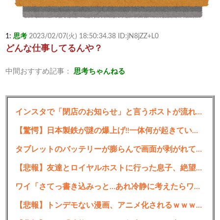
1:
思考
2023/02/07(火) 18:50:34.38 ID:jN8jZZ+L0
どんな仕事してるんや？
中間おすすめ記事：
思考ちゃんねる
2:
思考
2023/02/07(火) 18:51:04.08 ID:22sSlq3+0
頭使わない仕事
インスタで「閉店のお知らせ」と言うポストが流れてくるたびに思う事がコレ…
5:
思考
2023/02/07(火) 18:51:28.82 ID:jN8jZZ+L0
【驚愕】日本製鉄が謎の爆上げ!!一体何が起きているのか??
>>2
タブレットのバッテリーが膨らんで画面が剥がれてきたんやが
存在しない
【悲報】友達とロイヤルホストに行った息子、絶望ｗｗｗｗｗｗｗ
3:
思考
2023/02/07(火) 18:51:10.48 ID:4wBH6QC1a
ワイ「さてっ書き込みっと…あれ冷静に考えたらワイ間違ってるわ」←これの対処法
底辺
【悲報】トンデモない漫画、アニメ化されるｗｗｗｗｗｗｗｗｗ
4:
思考
2023/02/07(火) 18:51:10.66 ID:I61U2PG40