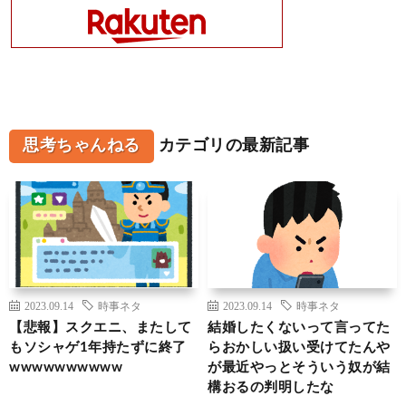
思考ちゃんねる
カテゴリの最新記事
2023.09.14
時事ネタ
2023.09.14
時事ネタ
【悲報】スクエニ、またして
結婚したくないって言ってた
もソシャゲ1年持たずに終了
らおかしい扱い受けてたんや
wwwwwwwwww
が最近やっとそういう奴が結
構おるの判明したな