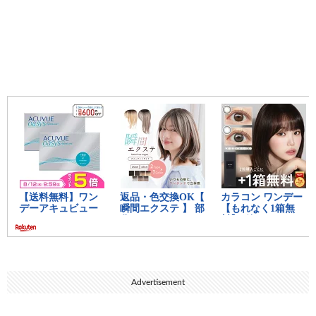
中間おすすめ記事：
思考ちゃんねる
11:
思考
2023/02/07(火) 18:53:18.89 ID:jqq9i2Vgd
数学とかどこで使うんだ調べれば1発なのに
14:
思考
2023/02/07(火) 18:54:02.38 ID:jN8jZZ+L0
>>11
三角関数とか微分積分とか普通に使うよな
19:
思考
2023/02/07(火) 18:55:24.98 ID:jqq9i2Vgd
>>14
そんなの使ったことないぞ何の仕事してるんだ
22:
思考
2023/02/07(火) 18:55:57.54 ID:REoevciAa
>>14どこでそんな数学使うん？
64:
思考
2023/02/07(火) 19:16:36.65 ID:F3MWeGbt0
Advertisement
>>11