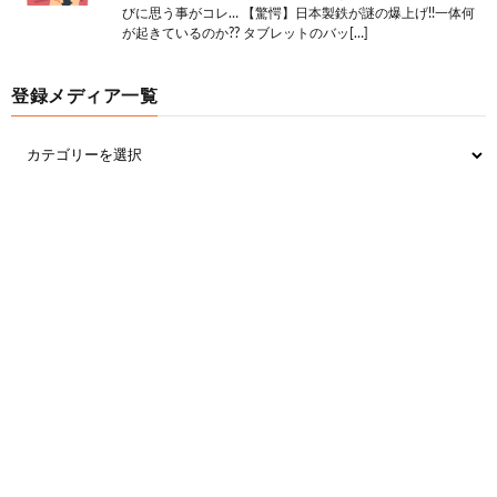
びに思う事がコレ… 【驚愕】日本製鉄が謎の爆上げ!!一体何
27:
思考
2023/02/07(火) 18:57:33.67 ID:jqq9i2Vgd
が起きているのか?? タブレットのバッ[…]
>>23
物作る仕事って職人とか？
登録メディア一覧
37:
思考
2023/02/07(火) 19:00:13.17 ID:jN8jZZ+L0
>>27
せや、長年の勘とかは緻密な計算の上で成り立って
る
13:
思考
2023/02/07(火) 18:53:54.89 ID:bLFk4HR+0
工場とか
15:
思考
2023/02/07(火) 18:54:24.82 ID:jN8jZZ+L0
>>13
国語数学理科技術家庭
17:
思考
2023/02/07(火) 18:54:57.51 ID:bLFk4HR+0
ドカタ、工場で数学、理科を使うのは責任者とか上