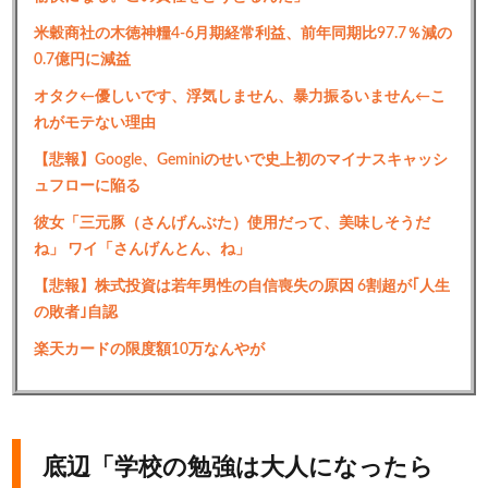
米穀商社の木徳神糧4-6月期経常利益、前年同期比97.7％減の
0.7億円に減益
オタク←優しいです、浮気しません、暴力振るいません←こ
れがモテない理由
【悲報】Google、Geminiのせいで史上初のマイナスキャッシ
ュフローに陥る
彼女「三元豚（さんげんぶた）使用だって、美味しそうだ
ね」 ワイ「さんげんとん、ね」
【悲報】株式投資は若年男性の自信喪失の原因 6割超が｢人生
の敗者｣自認
楽天カードの限度額10万なんやが
底辺「学校の勉強は大人になったら