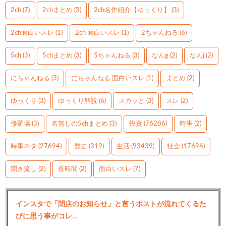
2ch
(7)
2chまとめ
(3)
2ch名作紹介【ゆっくり】
(3)
2ch面白いスレ
(1)
2ch 面白いスレ
(1)
2ちゃんねる
(6)
5ch
(3)
5chまとめ
(3)
5ちゃんねる
(3)
なんg
(2)
なんj
(2)
にちゃんねる
(3)
にちゃんねる 面白いスレ
(1)
まとめ
(2)
ゆっくり
(3)
ゆっくり解説
(6)
スカッと
(3)
スレ
(2)
修羅場
(3)
名無しの5chまとめ
(3)
投資
(76286)
時事
(2)
時事ネタ
(27694)
歴史
(319)
生活
(93439)
社会
(17696)
聞き流し
(2)
長時間
(2)
面白いスレ
(7)
インスタで「閉店のお知らせ」と言うポストが流れてくるた
びに思う事がコレ…