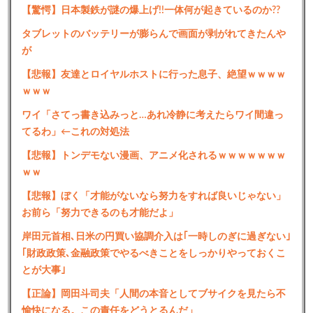
【驚愕】日本製鉄が謎の爆上げ!!一体何が起きているのか??
タブレットのバッテリーが膨らんで画面が剥がれてきたんや
が
【悲報】友達とロイヤルホストに行った息子、絶望ｗｗｗｗ
ｗｗｗ
ワイ「さてっ書き込みっと…あれ冷静に考えたらワイ間違っ
てるわ」←これの対処法
【悲報】トンデモない漫画、アニメ化されるｗｗｗｗｗｗｗ
ｗｗ
【悲報】ぼく「才能がないなら努力をすれば良いじゃない」
お前ら「努力できるのも才能だよ」
岸田元首相､日米の円買い協調介入は｢一時しのぎに過ぎない｣
｢財政政策､金融政策でやるべきことをしっかりやっておくこ
とが大事｣
【正論】岡田斗司夫「人間の本音としてブサイクを見たら不
愉快になる。この責任をどうとるんだ」