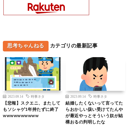
思考ちゃんねる
カテゴリの最新記事
2023.09.14
時事ネタ
2023.09.14
時事ネタ
【悲報】スクエニ、またして
結婚したくないって言ってた
もソシャゲ1年持たずに終了
らおかしい扱い受けてたんや
wwwwwwwwww
が最近やっとそういう奴が結
構おるの判明したな