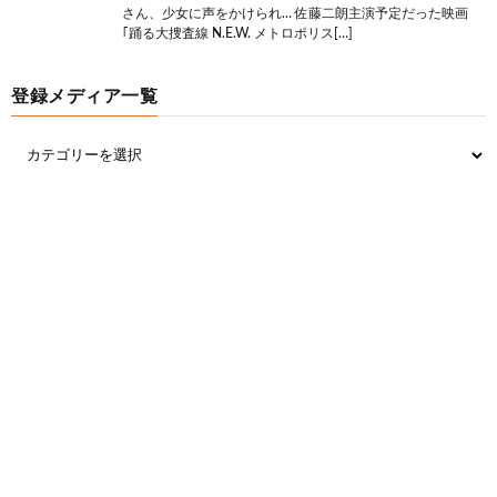
さん、少女に声をかけられ… 佐藤二朗主演予定だった映画
それは理由にならん
｢踊る大捜査線 N.E.W. メトロポリス[…]
網羅はされてない
登録メディア一覧
17:
思考
2021/09/15(水) 18:15:17.68 ID:VEUFmHVv0
>>14
マイナーは買えってことや
18:
思考
2021/09/15(水) 18:15:26.28 ID:wmxgrCZp0
spotifyでいいじゃん
1001：
思考ちゃんねる
引用元:
https://swallow.5ch.net/test/read.cgi/livejupiter/1631
697080/