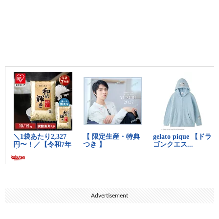
他のサブスクが1000円かかってやっと聴けるんやか
ら当たり前やろアホ
ついてるだけマシだと思え
12:
思考
2021/09/15(水) 18:13:27.77 ID:wBzAKN9L0
mora qualitas使って♡
13:
思考
2021/09/15(水) 18:13:31.49 ID:OBAQNMDX0
中島みゆきはAmazon限定ちゃうかった？
15:
思考
2021/09/15(水) 18:14:52.83 ID:Wf1D3ZQ00
>>13
他のもあるで
19:
思考
2021/09/15(水) 18:15:33.01 ID:OBAQNMDX0
>>15
Apple無くね？
Advertisement
14:
思考
2021/09/15(水) 18:14:26.55 ID:TKxuy5s/r