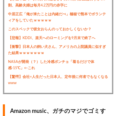
割、高齢夫婦は毎月4.2万円の赤字に
中居正広「俺が来たことは内緒だべ」極秘で熊本でボランテ
ィアをしていたｗｗｗｗｗ
このスペックで彼女おらんのっておかしくないか？
【悲報】KDDI、楽天へのローミングを9月末で終了へ
【衝撃】日本人の飼い犬さん、アメリカの上院議員に似すぎ
た結果ｗｗｗｗｗｗｗ
NASAが開発（？）した冷感ポンチョ「着るだけで体
感-15℃」←これ
【驚愕】会社=人生だった日本人、定年後に何者でもなくなる
www
Amazon music、ガチのマジでゴミす