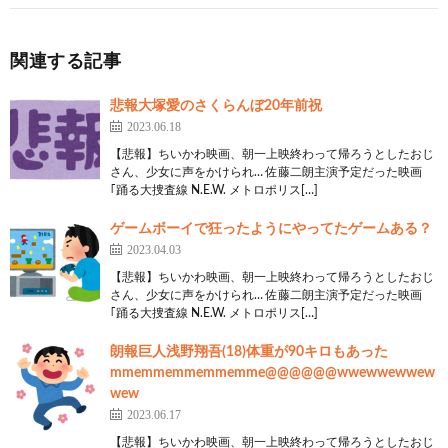
サブスクって全部糞だわ
メジャー所しかないやん
関連する記事
16:
思考
2021/09/15(水) 18:15:01.77 ID:C/ZAF7sn0
悲報大塚愛のさくらんぼ20年前祝
>>14
2023.06.18
いや、結構あるぞ
【悲報】ちいかわ映画、朝一上映終わって帰ろうとしたおじ
さん、少女に声をかけられ… 佐藤二朗主演予定だった映画
26:
思考
2021/09/15(水) 18:16:36.82 ID:Z0N2uute0
｢踊る大捜査線 N.E.W. メトロポリス[…]
>>16
ゲームボーイで狂ったようにやってたゲームある？
全然ないぞ
2023.04.03
【悲報】ちいかわ映画、朝一上映終わって帰ろうとしたおじ
38:
思考
2021/09/15(水) 18:18:58.15 ID:C/ZAF7sn0
さん、少女に声をかけられ… 佐藤二朗主演予定だった映画
>>26
｢踊る大捜査線 N.E.W. メトロポリス[…]
だってメジャーデビューもインディーズでも何もな
朗報巨人浅野翔吾(18)体重が90キロもあった
い俺のただの友達の曲すらあるんだから。
mmemmemmemmemme@@@@@@wwewwewwew
wew
53:
思考
2021/09/15(水) 18:21:28.05 ID:VEUFmHVv0
2023.06.17
>>38
【悲報】ちいかわ映画、朝一上映終わって帰ろうとしたおじ