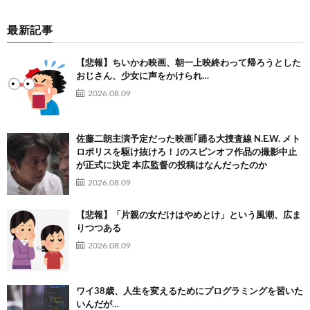
最新記事
【悲報】ちいかわ映画、朝一上映終わって帰ろうとした
おじさん、少女に声をかけられ…
2026.08.09
佐藤二朗主演予定だった映画｢踊る大捜査線 N.E.W. メト
ロポリスを駆け抜けろ！｣のスピンオフ作品の撮影中止
が正式に決定 本広監督の投稿はなんだったのか
2026.08.09
【悲報】「片親の女だけはやめとけ」という風潮、広ま
りつつある
2026.08.09
ワイ38歳、人生を変えるためにプログラミングを習いた
いんだが…