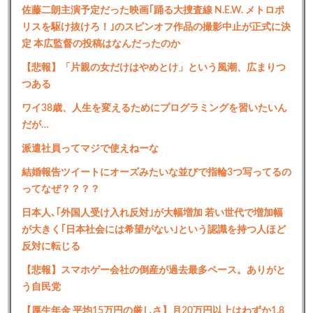
佐藤二朗主演予定だった映画｢踊る大捜査線 N.E.W. メトロポ
リスを駆け抜けろ！｣のスピンオフ作品の撮影中止が正式に決
定 本広監督の投稿はなんだったのか
【悲報】「片親の女だけはやめとけ」という風潮、広まりつ
つある
ワイ38歳、人生を変えるためにプログラミングを習いたいん
だが…
派遣社員ってマジで使えねーな
結婚報告ツイートにオーズみたいな並びで指輪3つ写ってるの
ってなぜ？？？？
日本人､｢外国人受け入れ反対｣が大幅増加 若い世代で増加幅
が大きく｢日本社会には希望がない｣という認識を持つ人ほど
反対に転じる
【悲報】スマホゲー会社の倒産が過去最多ペース。ありがと
う自民党
【厚生年金 平均15万円の厳しさ】月20万円以上はわずか1.8