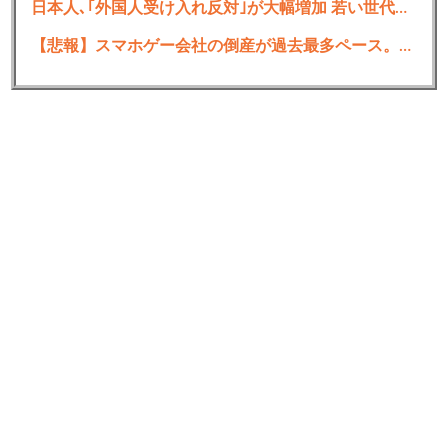
日本人､｢外国人受け入れ反対｣が大幅増加 若い世代で増加幅が大きく｢日本社会には希望がない｣という認識を持つ人ほど反対に転じる
7:
思考
2021/09/15(水) 18:13:10.60 ID:fPcoS9Kfa
【悲報】スマホゲー会社の倒産が過去最多ペース。ありがとう自民党
洋楽の曲名はカタカナやないん？
それならAppleMusicから乗り換えようと思うんやけ
ど
8:
思考
2021/09/15(水) 18:13:15.86 ID:Wf1D3ZQ00
もう終わりだよこのアプリ
9:
思考
2021/09/15(水) 18:13:16.52 ID:AH2c4MnHM
あにそんあるんご？
10:
思考
2021/09/15(水) 18:13:21.23 ID:HKH1wsNz0
違う曲流れるの殺意湧く
中間おすすめ記事：
思考ちゃんねる
11:
思考
2021/09/15(水) 18:13:27.25 ID:ibyte9Of0