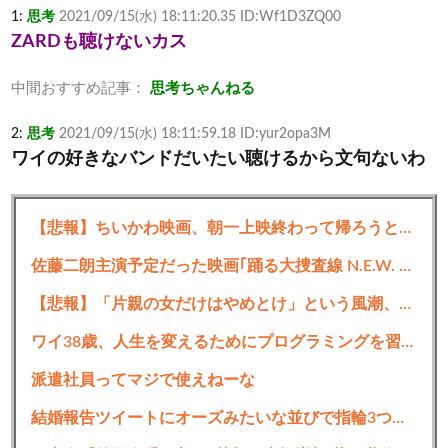
1:
思考
2021/09/15(水) 18:11:20.35 ID:Wf1D3ZQ00
ZARDも聴けないカス
中間おすすめ記事：
思考ちゃんねる
2:
思考
2021/09/15(水) 18:11:59.18 ID:yur2opa3M
ワイの好きなバンドだいたい聴けるから文句ないわ
3:
思考
2021/09/15(水) 18:12:16.28 ID:Wf1D3ZQ00
【悲報】ちいかわ映画、朝一上映終わって帰ろうとしたおじさん、少女に声をかけられ…
カスやろ
佐藤二朗主演予定だった映画｢踊る大捜査線 N.E.W. メトロポリスを駆け抜けろ！｣のスピンオフ作品の撮影中止が正式に決定 本広監督の投稿はなんだったのか
4:
思考
2021/09/15(水) 18:12:36.04 ID:VEUFmHVv0
zardとかいう娼婦の音楽聞くな
【悲報】「片親の女だけはやめとけ」という風潮、広まりつつある
ワイ38歳、人生を変えるためにプログラミングを習いたいんだが…
5:
思考
2021/09/15(水) 18:12:50.18 ID:maOZwtgj0
デスクトップアプリがクソほど使いにくい
派遣社員ってマジで使えねーな
結婚報告ツイートにオーズみたいな並びで指輪3つ写ってるのってなぜ？？？？
6:
思考
2021/09/15(水) 18:13:07.80 ID:C/ZAF7sn0
Spotifyだよな