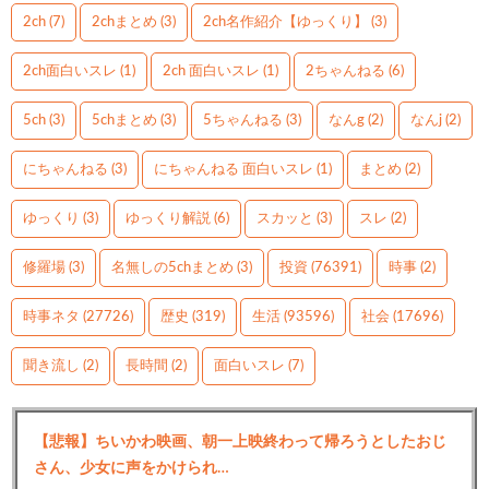
2ch
(7)
2chまとめ
(3)
2ch名作紹介【ゆっくり】
(3)
2ch面白いスレ
(1)
2ch 面白いスレ
(1)
2ちゃんねる
(6)
5ch
(3)
5chまとめ
(3)
5ちゃんねる
(3)
なんg
(2)
なんj
(2)
にちゃんねる
(3)
にちゃんねる 面白いスレ
(1)
まとめ
(2)
ゆっくり
(3)
ゆっくり解説
(6)
スカッと
(3)
スレ
(2)
修羅場
(3)
名無しの5chまとめ
(3)
投資
(76391)
時事
(2)
時事ネタ
(27726)
歴史
(319)
生活
(93596)
社会
(17696)
聞き流し
(2)
長時間
(2)
面白いスレ
(7)
【悲報】ちいかわ映画、朝一上映終わって帰ろうとしたおじ
さん、少女に声をかけられ…