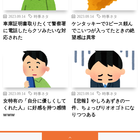
2023.09.14
時事ネタ
2023.09.14
時事ネタ
車庫証明書取りたくて警察署
ケンタッキーで3ピース頼ん
に電話したらクソみたいな対
でこいつが入ってたときの絶
応された
望感は異常
2023.09.14
時事ネタ
2023.09.14
時事ネタ
女特有の「自分に優しくして
【悲報】やしろあずきの一
くれた人」に好感を持つ感情
件、ちょっぴりオオゴトにな
www
りつつある