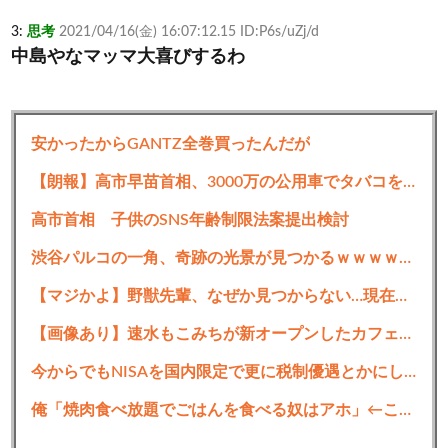
3:
思考
2021/04/16(金) 16:07:12.15 ID:P6s/uZj/d
中島やなマッマ大喜びするわ
4:
思考
2021/04/16(金) 16:07:13.65 ID:z5Vh3aPK0
みゆきは選ばないと後が怖そう
安かったからGANTZ全巻買ったんだが
5:
思考
2021/04/16(金) 16:07:59.25 ID:+Lyn7ol/0
【朗報】高市早苗首相、3000万の公用車でタバコを吸うのが至福の時間
>>4
高市首相 子供のSNS年齢制限法案提出検討
このレベルまでくると全員怖いから
渋谷パルコの一角、奇跡の光景が見つかるｗｗｗｗｗｗｗｗ
7:
思考
2021/04/16(金) 16:08:24.53 ID:ENq3aK3N0
>>4
【マジかよ】野獣先輩、なぜか見つからない…現在も消息不明
由美も怖いぞ
【画像あり】速水もこみちが新オープンしたカフェ、サンドイッチ1つ「3000円」ｗｗｗｗｗ
10:
思考
2021/04/16(金) 16:08:39.30 ID:34Cu9Bydp
今からでもNISAを国内限定で更に税制優遇とかにしたら円高になったりしないの？
>>4
俺「焼肉食べ放題でごはんを食べる奴はアホ」←これ論破できる？？？？？
めっちゃいい曲製造しそう