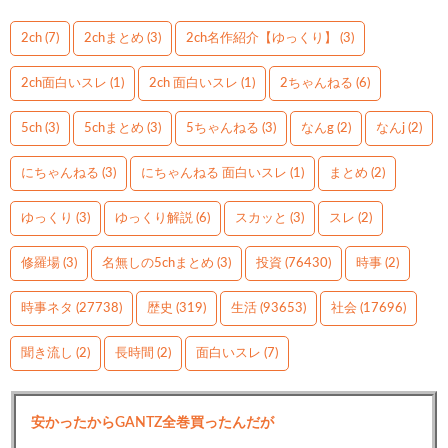
2ch
(7)
2chまとめ
(3)
2ch名作紹介【ゆっくり】
(3)
2ch面白いスレ
(1)
2ch 面白いスレ
(1)
2ちゃんねる
(6)
5ch
(3)
5chまとめ
(3)
5ちゃんねる
(3)
なんg
(2)
なんj
(2)
にちゃんねる
(3)
にちゃんねる 面白いスレ
(1)
まとめ
(2)
ゆっくり
(3)
ゆっくり解説
(6)
スカッと
(3)
スレ
(2)
修羅場
(3)
名無しの5chまとめ
(3)
投資
(76430)
時事
(2)
時事ネタ
(27738)
歴史
(319)
生活
(93653)
社会
(17696)
聞き流し
(2)
長時間
(2)
面白いスレ
(7)
安かったからGANTZ全巻買ったんだが