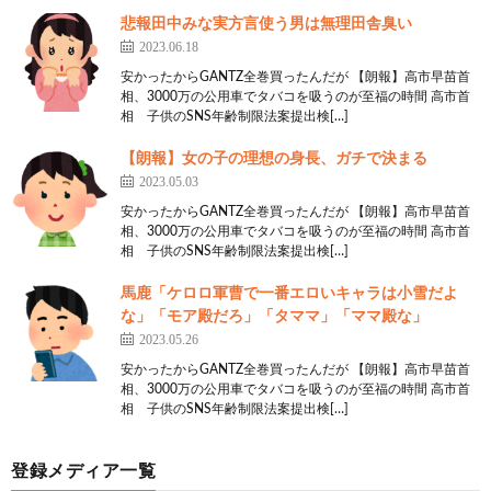
竹内んちで歌ってもらうやで！
悲報田中みな実方言使う男は無理田舎臭い
夫婦デュエットで
2023.06.18
安かったからGANTZ全巻買ったんだが 【朗報】高市早苗首
16:
思考
2021/04/16(金) 16:09:19.14 ID:Ho2kBWnR0
相、3000万の公用車でタバコを吸うのが至福の時間 高市首
相 子供のSNS年齢制限法案提出検[…]
みゆきの隣とか緊張して何もしゃべれんわ
【朗報】女の子の理想の身長、ガチで決まる
17:
思考
2021/04/16(金) 16:09:26.92 ID:2F5Lcayc0
2023.05.03
天童よしみ川中美幸美川憲一「ちょっとワイくんど
安かったからGANTZ全巻買ったんだが 【朗報】高市早苗首
ういうこと！？」
相、3000万の公用車でタバコを吸うのが至福の時間 高市首
相 子供のSNS年齢制限法案提出検[…]
41:
思考
2021/04/16(金) 16:13:55.22 ID:wvuO1XFXd
馬鹿「ケロロ軍曹で一番エロいキャラは小雪だよ
>>17
な」「モア殿だろ」「タママ」「ママ殿な」
スレタイの意味を理解してない馬鹿
2023.05.26
安かったからGANTZ全巻買ったんだが 【朗報】高市早苗首
20:
思考
2021/04/16(金) 16:09:52.30 ID:vqw1Njo1r
相、3000万の公用車でタバコを吸うのが至福の時間 高市首
相 子供のSNS年齢制限法案提出検[…]
合体！
1001：
思考ちゃんねる
登録メディア一覧