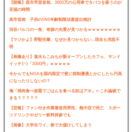
【朗報】高市早苗首相、3000万の公用車でタバコを吸うのが
至福の時間
高市首相 子供のSNS年齢制限法案提出検討
渋谷パルコの一角、奇跡の光景が見つかるｗｗｗｗｗｗｗｗ
【マジかよ】野獣先輩、なぜか見つからない…現在も消息不
明
【画像あり】速水もこみちが新オープンしたカフェ、サンド
イッチ1つ「3000円」ｗｗｗｗｗ
今からでもNISAを国内限定で更に税制優遇とかにしたら円高
になったりしないの？
俺「焼肉食べ放題でごはんを食べる奴はアホ」←これ論破で
きる？？？？？
【悲報】ファン付き作業着使用男性、熱中症で死亡 スポー
ツドリンクやゼリー飲料持参でも
【画像】大学生ワイ、株で大儲けしてしまう