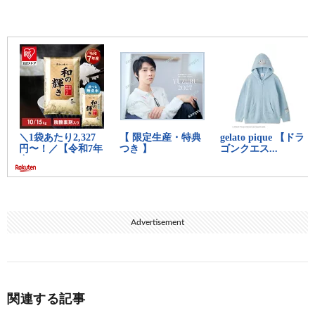
脳破壊されてて草
11:
思考
2021/04/16(金) 16:08:49.31 ID:Mzwajsx+0
謎定期スレ
12:
思考
2021/04/16(金) 16:09:02.75 ID:prZgTlXs0
ガチでまいってそう
13:
思考
2021/04/16(金) 16:09:04.34 ID:m2rSzVgF0
普段の喋り方が可愛いみゆきで
14:
思考
2021/04/16(金) 16:09:07.11 ID:dYel3fh9M
矢野顕子とかがいちばん怖い
Advertisement
19:
思考
2021/04/16(金) 16:09:51.02 ID:PcptTvKu0
>>14
たしかに
関連する記事
15:
思考
2021/04/16(金) 16:09:17.70 ID:X4uyH9b5M