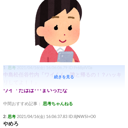
1:
思考
2021/04/16(金) 16:06:06.79 ID:Fr68plV0a
中島松任谷竹内「ワイくん、誰と帰るの！？ハッキ
続きを見る
リしてよ！！」
ワイ「たはは･･･まいったな
中間おすすめ記事：
思考ちゃんねる
2:
思考
2021/04/16(金) 16:06:37.83 ID:8jNWSI+O0
やめろ