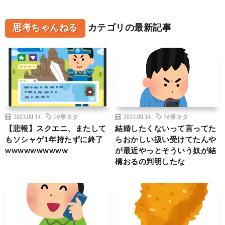
思考ちゃんねる
カテゴリの最新記事
2023.09.14
時事ネタ
2023.09.14
時事ネタ
【悲報】スクエニ、またして
結婚したくないって言ってた
もソシャゲ1年持たずに終了
らおかしい扱い受けてたんや
wwwwwwwwww
が最近やっとそういう奴が結
構おるの判明したな