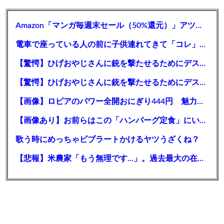
Amazon「マンガ毎週末セール（50%還元）」アツいスポーツマンガ祭り最終日到来！！！【📦】
電車で座っている人の前に子供連れてきて「コレ」を言う親、嫌われていた・・・・・
【驚愕】ひげおやじさんに銃を撃たせるためにデスゲームを開催するはりーシ
【驚愕】ひげおやじさんに銃を撃たせるためにデスゲームを開催するはりーシ
【画像】ロピアのパワー全開おにぎり444円 魅力的すぎて草ｗｗｗｗｗｗｗ
【画像あり】お前らはこの「ハンバーグ定食」にいくら払える？
歌う時にめっちゃビブラートかけるヤツうざくね？
【悲報】米農家「もう無理です…」。過去最大の在庫を抱える状態で新米収穫。新米価格安すぎて赤字に