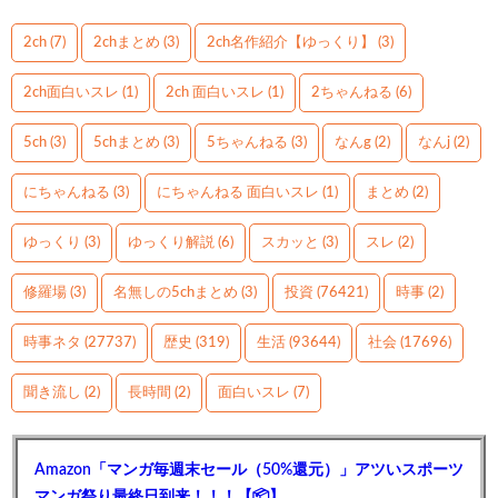
2ch
(7)
2chまとめ
(3)
2ch名作紹介【ゆっくり】
(3)
2ch面白いスレ
(1)
2ch 面白いスレ
(1)
2ちゃんねる
(6)
5ch
(3)
5chまとめ
(3)
5ちゃんねる
(3)
なんg
(2)
なんj
(2)
にちゃんねる
(3)
にちゃんねる 面白いスレ
(1)
まとめ
(2)
ゆっくり
(3)
ゆっくり解説
(6)
スカッと
(3)
スレ
(2)
修羅場
(3)
名無しの5chまとめ
(3)
投資
(76421)
時事
(2)
時事ネタ
(27737)
歴史
(319)
生活
(93644)
社会
(17696)
聞き流し
(2)
長時間
(2)
面白いスレ
(7)
Amazon「マンガ毎週末セール（50%還元）」アツいスポーツ
マンガ祭り最終日到来！！！【📦】