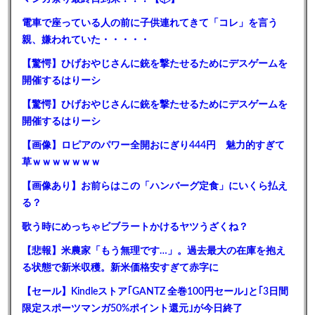
電車で座っている人の前に子供連れてきて「コレ」を言う
親、嫌われていた・・・・・
【驚愕】ひげおやじさんに銃を撃たせるためにデスゲームを
開催するはりーシ
【驚愕】ひげおやじさんに銃を撃たせるためにデスゲームを
開催するはりーシ
【画像】ロピアのパワー全開おにぎり444円 魅力的すぎて
草ｗｗｗｗｗｗｗ
【画像あり】お前らはこの「ハンバーグ定食」にいくら払え
る？
歌う時にめっちゃビブラートかけるヤツうざくね？
【悲報】米農家「もう無理です…」。過去最大の在庫を抱え
る状態で新米収穫。新米価格安すぎて赤字に
【セール】Kindleストア｢GANTZ 全巻100円セール｣と｢3日間
限定スポーツマンガ50%ポイント還元｣が今日終了