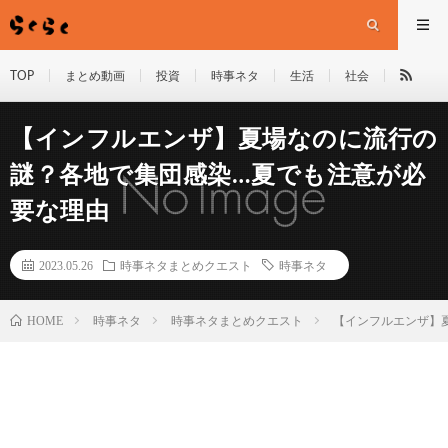
TOP
まとめ動画
投資
時事ネタ
生活
社会
【インフルエンザ】夏場なのに流行の
謎？各地で集団感染…夏でも注意が必
要な理由
2023.05.26
時事ネタまとめクエスト
時事ネタ
HOME
時事ネタ
時事ネタまとめクエスト
【インフルエンザ】