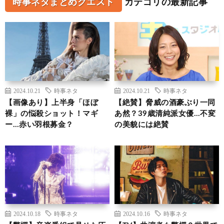
時事ネタまとめクエスト
カテゴリの最新記事
2024.10.21
時事ネタ
2024.10.21
時事ネタ
【画像あり】上半身「ほぼ
【絶賛】脅威の酒豪ぶり一同
裸」の悩殺ショット！マギ
あ然？39歳清純派女優…不変
ー…赤い羽根募金？
の美貌には絶賛
2024.10.18
時事ネタ
2024.10.16
時事ネタ