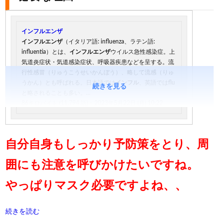
インフルエンザ
インフルエンザ
（イタリア語: influenza、ラテン語:
influentia）とは、
インフルエンザ
ウイルス急性感染症。上
気道炎症状・気道感染症状、呼吸器疾患などを呈する。流
行性感冒（りゅうこうせいかんぼう）、略して流感（りゅ
うかん）とも呼ばれる。日本語では
インフル
、英語ではflu
続きを見る
と略されることも多い。…
86キロバイト (11,794 語) – 2023年5月22日 (月) 10:22
自分自身もしっかり予防策をとり、周
囲にも注意を呼びかけたいですね。
やっぱりマスク必要ですよね、、
続きを読む