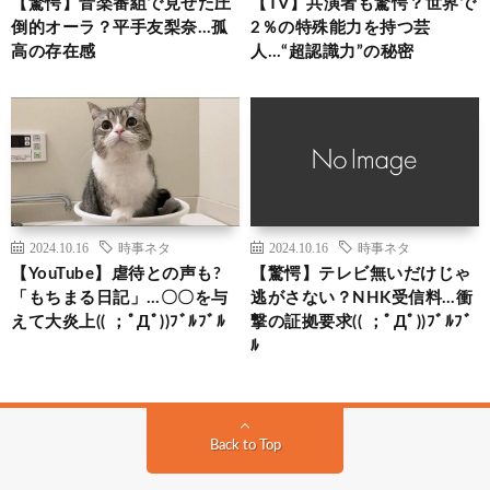
【驚愕】音楽番組で見せた圧
【TV】共演者も驚愕？世界で
倒的オーラ？平手友梨奈…孤
2％の特殊能力を持つ芸
高の存在感
人…“超認識力”の秘密
2024.10.16
時事ネタ
2024.10.16
時事ネタ
【YouTube】虐待との声も?
【驚愕】テレビ無いだけじゃ
「もちまる日記」…〇〇を与
逃がさない？NHK受信料…衝
えて大炎上(( ；ﾟДﾟ))ﾌﾞﾙﾌﾞﾙ
撃の証拠要求(( ；ﾟДﾟ))ﾌﾞﾙﾌﾞ
ﾙ
Back to Top