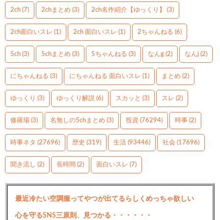
2ch
(7)
2chまとめ
(3)
2ch名作紹介【ゆっくり】
(3)
2ch面白いスレ
(1)
2ch 面白いスレ
(1)
2ちゃんねる
(6)
5ch
(3)
5chまとめ
(3)
5ちゃんねる
(3)
なんg
(2)
なんj
(2)
にちゃんねる
(3)
にちゃんねる 面白いスレ
(1)
まとめ
(2)
ゆっくり
(3)
ゆっくり解説
(6)
スカッと
(3)
スレ
(2)
修羅場
(3)
名無しの5chまとめ
(3)
投資
(76294)
時事
(2)
時事ネタ
(27696)
歴史
(319)
生活
(93446)
社会
(17696)
聞き流し
(2)
長時間
(2)
面白いスレ
(7)
最近冷たい空調服ってやつが出てるらしくめっちゃ欲しい
心を守るSNS三原則、見つかる・・・・・・