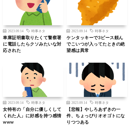
2023.09.14
時事ネタ
2023.09.14
時事ネタ
車庫証明書取りたくて警察署
ケンタッキーで3ピース頼ん
に電話したらクソみたいな対
でこいつが入ってたときの絶
応された
望感は異常
2023.09.14
時事ネタ
2023.09.14
時事ネタ
女特有の「自分に優しくして
【悲報】やしろあずきの一
くれた人」に好感を持つ感情
件、ちょっぴりオオゴトにな
www
りつつある