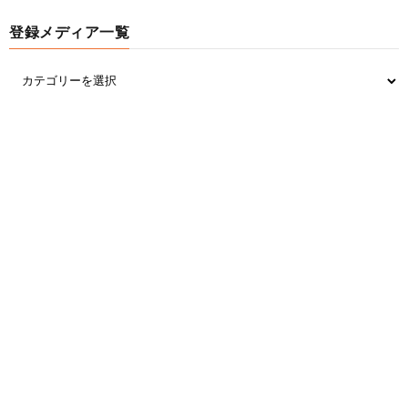
引用元:
https://swallow.5ch.net/test/read.cgi/livejupiter/1631
登録メディア一覧
552749/