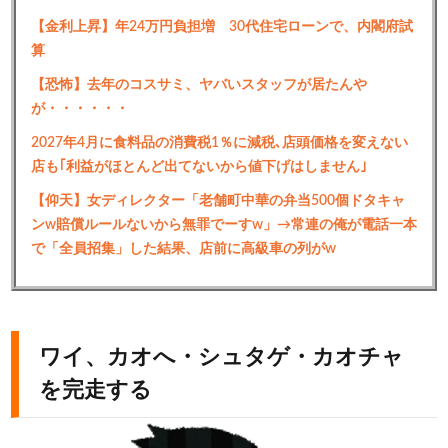
【金利上昇】年24万円負担増 30代住宅ローンで、内閣府試
算
【恐怖】去年のコスサミ、ヤバいスタッフが居たんや
が・・・・・・
2027年4月に食料品の消費税1％に減税､店頭価格を変えない
店も｢利益がほとんど出てないから値下げはしません｣
【仰天】女ディレクター「老舗町中華の弁当500個ドタキャ
ンw賠償ルールないから無罪でーすw」→常連の俺が電話一本
で「全員招集」した結果、店前に高級車の列がw
ワイ、カオへ・シュタゲ・カオチャ
を完走する