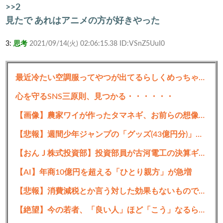
>>2
見たで あれはアニメの方が好きやった
3:
思考
2021/09/14(火) 02:06:15.38 ID:VSnZ5UuI0
拓留救い無さすぎて心折れそう
最近冷たい空調服ってやつが出てるらしくめっちゃ欲しい
4:
思考
2021/09/14(火) 02:06:29.59 ID:5BUPEnlia
オカヘも見よう
心を守るSNS三原則、見つかる・・・・・・
5:
思考
2021/09/14(火) 02:06:48.72 ID:5BUPEnlia
【画像】農家ワイが作ったタマネギ、お前らの想像する1.5倍はデカいぞ
オカルティックナインやったわ
【悲報】週間少年ジャンプの「グッズ(43億円分)」を注文し全てキャンセルした女逮捕ｗｗｗｗｗｗｗｗ
6:
思考
2021/09/14(火) 02:06:49.42 ID:PY1JGwRA0
【おんＪ株式投資部】投資部員が古河電工の決算ギャンブルに挑む！？
カオチャはカオヘやってなかったからイマイチピン
【AI】年商10億円を超える「ひとり親方」が急増
と来なかった
あとカオチャの実は老化してましたって奴後づけだ
【悲報】消費減税とか言う対した効果もないもので日本経済破滅へ
ろ絶対
【絶望】今の若者、「良い人」ほど「こう」なるらしいｗｗｗｗｗｗｗ