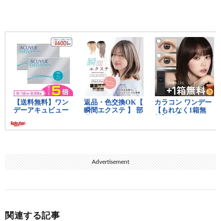
>>11
安心や〓
13:
思考
2021/09/14(火) 02:08:29.61 ID:5BUPEnlia
あのおばちゃんって結局300人委員会なんか？
15:
思考
2021/09/14(火) 02:09:13.17 ID:VSnZ5UuI0
>>13
せやでセナルートで明かされる
21:
思考
2021/09/14(火) 02:10:37.02 ID:5BUPEnlia
>>15
ほなヤバくね？
Advertisement
あいつ確か久野里澪と仲良かったやろ
27:
思考
2021/09/14(火) 02:11:28.90 ID:VSnZ5UuI0
>>21
関連する記事
そこら辺もアノニマスコードやら更にあとのゲーム