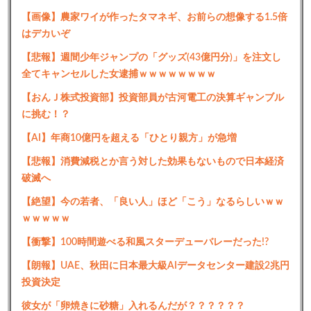
【画像】農家ワイが作ったタマネギ、お前らの想像する1.5倍
はデカいぞ
【悲報】週間少年ジャンプの「グッズ(43億円分)」を注文し
全てキャンセルした女逮捕ｗｗｗｗｗｗｗｗ
【おんＪ株式投資部】投資部員が古河電工の決算ギャンブル
に挑む！？
【AI】年商10億円を超える「ひとり親方」が急増
【悲報】消費減税とか言う対した効果もないもので日本経済
破滅へ
【絶望】今の若者、「良い人」ほど「こう」なるらしいｗｗ
ｗｗｗｗｗ
【衝撃】100時間遊べる和風スターデューバレーだった!?
【朗報】UAE、秋田に日本最大級AIデータセンター建設2兆円
投資決定
彼女が「卵焼きに砂糖」入れるんだが？？？？？？