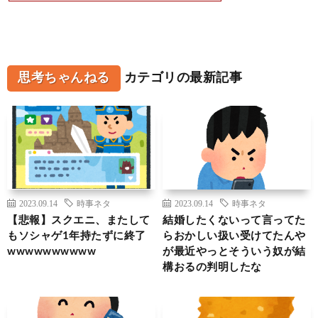
思考ちゃんねる
カテゴリの最新記事
2023.09.14
時事ネタ
2023.09.14
時事ネタ
【悲報】スクエニ、またして
結婚したくないって言ってた
もソシャゲ1年持たずに終了
らおかしい扱い受けてたんや
wwwwwwwwww
が最近やっとそういう奴が結
構おるの判明したな