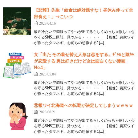
で明かさられるかもしれんな
【悲報】先生「給食は絶対残すな！昼休み使って全
部食え！」→こいつ
14:
思考
2021/09/14(火) 02:08:45.45 ID:OIIgIrp20
2023.04.16
ワイシュタゲはスピンオフ含めやったけどカオスヘ
最近冷たい空調服ってやつが出てるらしくめっちゃ欲しい 心
ッドは絵柄が苦手であかんわ
を守るSNS三原則、見つかる・・・・・・ 【画像】農家ワイ
が作ったタマネギ、お前らの想像する1[…]
50:
思考
2021/09/14(火) 02:16:42.51 ID:a5XsB5sYa
女「出た その着せ替え人形は恋をする。ｷﾞｬﾙと陰ｷｬ
>>14
が恋愛する 男は好きだけど女は面白くない漫画
ガッツリ一昔前のエロゲ絵だからな
No.1」
2023.05.04
16:
思考
2021/09/14(火) 02:09:38.12 ID:S9/Cosv6a
最近冷たい空調服ってやつが出てるらしくめっちゃ欲しい 心
伊藤くん可哀想過ぎない？
を守るSNS三原則、見つかる・・・・・・ 【画像】農家ワイ
が作ったタマネギ、お前らの想像する1[…]
17:
思考
2021/09/14(火) 02:10:14.07 ID:us4Wor6K0
悲報ワイ北海道への転勤が決定してしまうｗｗｗｗ
PS NOW定期
2023.06.21
最近冷たい空調服ってやつが出てるらしくめっちゃ欲しい 心
1001：
思考ちゃんねる
を守るSNS三原則、見つかる・・・・・・ 【画像】農家ワイ
が作ったタマネギ、お前らの想像する1[…]