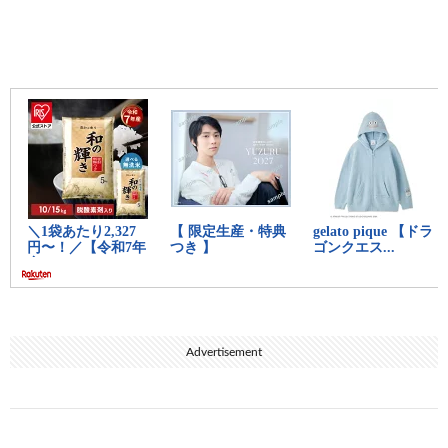
やはりなんG最強！？
12:
思考
2023/05/07(日) 21:35:49.76 ID:zt0B7kUm0
証明されたようやな
13:
思考
2023/05/07(日) 21:36:21.60 ID:wivID6L90
時計の扱い雑やね
14:
思考
2023/05/07(日) 21:37:02.36 ID:zt0B7kUm0
>>13
普段使いしとるし
15:
思考
2023/05/07(日) 21:37:12.86 ID:BNLg8GCLM
数字がゴチャゴチャしててダサい
Advertisement
16:
思考
2023/05/07(日) 21:37:26.48 ID:zt0B7kUm0
良かったわ
なんGなんてこんなもんだよな