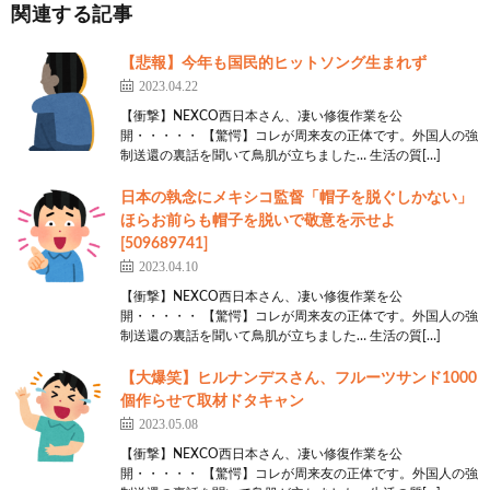
ワイの居場所
関連する記事
17:
思考
2023/05/07(日) 21:38:00.68 ID:1Y9GXnzaa
【悲報】今年も国民的ヒットソング生まれず
口座の残高で勝負しようや
2023.04.22
【衝撃】NEXCO西日本さん、凄い修復作業を公
20:
思考
2023/05/07(日) 21:39:10.65 ID:zt0B7kUm0
開・・・・・ 【驚愕】コレが周来友の正体です。外国人の強
制送還の裏話を聞いて鳥肌が立ちました… 生活の質[…]
>>17
時計やで？
日本の執念にメキシコ監督「帽子を脱ぐしかない」
かかってこいや
ほらお前らも帽子を脱いで敬意を示せよ
[509689741]
2023.04.10
21:
思考
2023/05/07(日) 21:39:39.21 ID:1Y9GXnzaa
>>20
【衝撃】NEXCO西日本さん、凄い修復作業を公
開・・・・・ 【驚愕】コレが周来友の正体です。外国人の強
ワイ高い時計持ってへんもん
制送還の裏話を聞いて鳥肌が立ちました… 生活の質[…]
23:
思考
2023/05/07(日) 21:41:11.21 ID:zt0B7kUm0
【大爆笑】ヒルナンデスさん、フルーツサンド1000
個作らせて取材ドタキャン
>>21
2023.05.08
お前の負けや
【衝撃】NEXCO西日本さん、凄い修復作業を公
別のスレ立てて戦うといい
開・・・・・ 【驚愕】コレが周来友の正体です。外国人の強