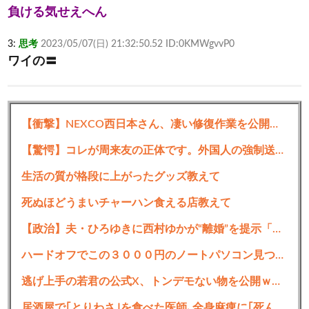
負ける気せえへん
3:
思考
2023/05/07(日) 21:32:50.52 ID:0KMWgvvP0
ワイの〓
【衝撃】NEXCO西日本さん、凄い修復作業を公開・・・・・
4:
思考
2023/05/07(日) 21:33:17.18 ID:zt0B7kUm0
>>3
【驚愕】コレが周来友の正体です。外国人の強制送還の裏話を聞いて鳥肌が立ちました…
いくら？
生活の質が格段に上がったグッズ教えて
9:
思考
2023/05/07(日) 21:34:18.54 ID:0KMWgvvP0
死ぬほどうまいチャーハン食える店教えて
>>4
【政治】夫・ひろゆきに西村ゆかが“離婚”を提示「ひろゆき＆いずみ新党（仮）」の届け出を知らされず激怒「信頼関係が保てない状態で夫婦を続けるのは無理」
せんえん〓
ハードオフでこの３０００円のノートパソコン見つけたんだけどどうですか？
5:
思考
2023/05/07(日) 21:33:29.56 ID:XucPF+jGp
時計自体の価格は3000円だけど彼女から貰ったから
逃げ上手の若君の公式X、トンデモない物を公開ｗｗｗｗｗｗｗ
プライスレスや
居酒屋で｢とりわさ｣を食べた医師､全身麻痺に｢死んだ方が良かったと思っていた｣ 南九州以外で｢鶏刺し｣を提供する店が増加しているが果たして安全なのか