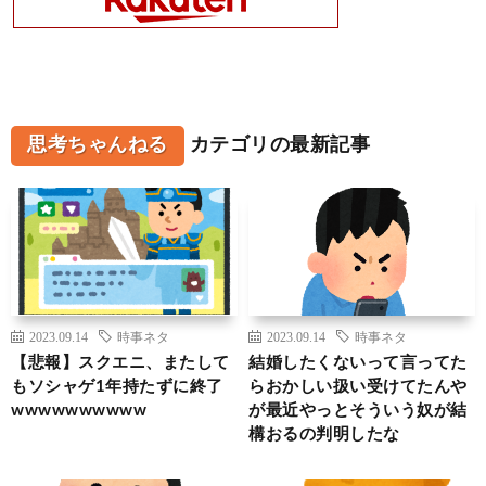
思考ちゃんねる
カテゴリの最新記事
2023.09.14
時事ネタ
2023.09.14
時事ネタ
【悲報】スクエニ、またして
結婚したくないって言ってた
もソシャゲ1年持たずに終了
らおかしい扱い受けてたんや
wwwwwwwwww
が最近やっとそういう奴が結
構おるの判明したな