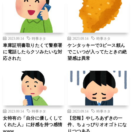
2023.09.14
時事ネタ
2023.09.14
時事ネタ
車庫証明書取りたくて警察署
ケンタッキーで3ピース頼ん
に電話したらクソみたいな対
でこいつが入ってたときの絶
応された
望感は異常
2023.09.14
時事ネタ
2023.09.14
時事ネタ
女特有の「自分に優しくして
【悲報】やしろあずきの一
くれた人」に好感を持つ感情
件、ちょっぴりオオゴトにな
www
りつつある