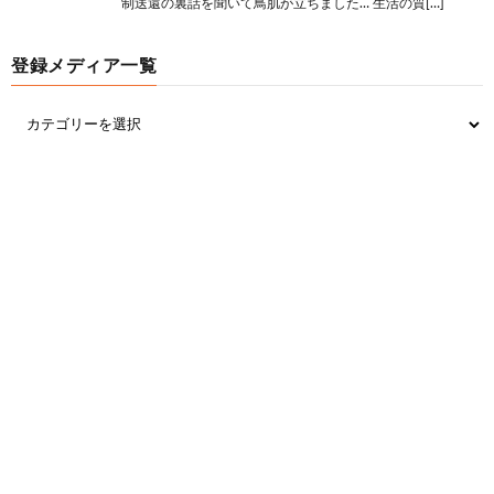
制送還の裏話を聞いて鳥肌が立ちました… 生活の質[…]
24:
思考
2023/05/07(日) 21:42:21.18 ID:zLDO7pFfa
>>23
登録メディア一覧
サンガツ
井の中の蛙ってことやね
18:
思考
2023/05/07(日) 21:38:15.45 ID:u40PsMSL0
時計なんて早く売った方がいい
無駄になるだけや
23:
思考
2023/05/11(木) 11:04:15
機械式はズレるのが許せん
1001：
思考ちゃんねる
引用元:
https://nova.5ch.net/test/read.cgi/livegalileo/168346
2700/