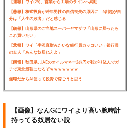
【速報】ワイ(25)、営業から工場のラインへ異動
【悲報】株式投資が若年男性の自信喪失の原因に 6割超が自
分は「人生の敗者」だと感じる
【朗報】山形県のご当地スーパーヤマザワ「山形に帰ったら
これ買いたい」
【悲報】ワイ「半沢直樹みたいな銀行員カッコいい」銀行員
の友人「あんな奴居ねえよ」
【朗報】秋田県､UAEのオイルマネー2兆円が転がり込んでガ
チで東北最強になるぞｗｗｗｗｗｗｗ
無職だからAI使って投資で稼ごうと思う
【画像】なんGにワイより高い腕時計
持ってる奴居ない説