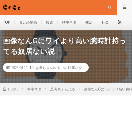
TOP
まとめ動画
投資
時事ネタ
生活
社会
画像なんGにワイより高い腕時計持っ
てる奴居ない説
2023.06.22
思考ちゃんねる
時事ネタ
HOME
時事ネタ
思考ちゃんねる
画像なんGにワイより高い腕