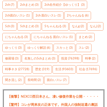
2ch
(7)
2chまとめ
(3)
2ch名作紹介【ゆっくり】
(3)
2ch面白いスレ
(1)
2ch 面白いスレ
(1)
2ちゃんねる
(6)
5ch
(3)
5chまとめ
(3)
5ちゃんねる
(3)
なんg
(2)
なんj
(2)
にちゃんねる
(3)
にちゃんねる 面白いスレ
(1)
まとめ
(2)
ゆっくり
(3)
ゆっくり解説
(6)
スカッと
(3)
スレ
(2)
修羅場
(3)
名無しの5chまとめ
(3)
投資
(76398)
時事
(2)
時事ネタ
(27728)
歴史
(319)
生活
(93603)
社会
(17696)
聞き流し
(2)
長時間
(2)
面白いスレ
(7)
【衝撃】NEXCO西日本さん、凄い修復作業を公開・・・・・
【驚愕】コレが周来友の正体です。外国人の強制送還の裏話