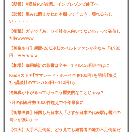
【朗報】X収益化が改悪。インプレゾンビ終了へ
【悲報】重みに耐えかねた本棚って「こう」壊れるらし
い・・・・・・
【衝撃】ガチで「あ、ワイ社会人向いてないわ」って確信し
た時wwwww
【画像あり】瞬間-26℃冷却のベルトファンが今なら「4,980
円」ｗｗｗｗｗ
【相場】雇用統計の影響は全モ 1ドル158円台半ばに
Kindleストア｢ママレード・ボーイ全巻100円｣を開始 ｢集英
社･講談社のマンガ 88円～110円｣も
消費税が下がるってけっこう歴史的なことじゃね？
7月の倒産件数 1000件超えで今年最多に
【衝撃画像】帰国した日本人「さすが日本の代表駅は醤油の
匂いが強い」→
【仰天】人手不足倒産、どう見ても経営者の能力不足倒産だ