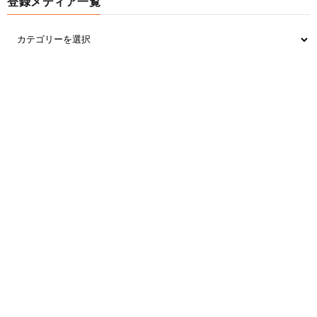
登録メディア一覧
たわ
15:
思考
2022/11/23(水) 06:36:01.29 ID:SrqV8faZ0
>>14
こーゆのむかつく
やめろやめろ不慮の事故にあってしまえ
16:
思考
2022/11/23(水) 06:39:58.31 ID:SrqV8faZ0
ワイを救ってくれ神様
19:
思考
2022/11/23(水) 06:46:37.75 ID:2/WCFqObx
でも自分が育休とれるとなったら？
23:
思考
2022/11/23(水) 06:48:08.63 ID:SrqV8faZ0
>>19
そりゃ髄まで休むさ
んでどやってやるさ
30:
思考
2022/11/23(水) 06:54:01.71 ID:2/WCFqObx