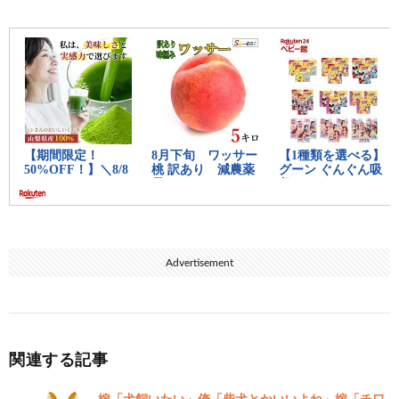
いえるぞ
中間おすすめ記事：
思考ちゃんねる
12:
思考
2022/11/23(水) 06:31:20.39 ID:SrqV8faZ0
>>10
そんなんじゃなくてええよ
仕事は増えるわ給与変わらないわ
他人の家庭支えてるって思うと殺意わくわ
17:
思考
2022/11/23(水) 06:40:32.15 ID:PJO91PAo0
>>12
Advertisement
それはしゃーないw
残ったメンバーで仕事させられるはむかつくのは当
然よ
関連する記事
18:
思考
2022/11/23(水) 06:45:46.27 ID:SrqV8faZ0
>>17