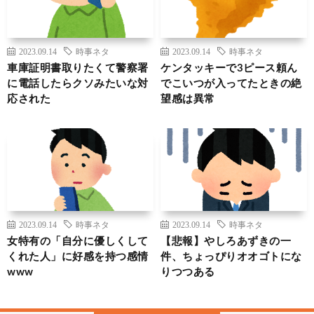
2023.09.14
時事ネタ
2023.09.14
時事ネタ
車庫証明書取りたくて警察署
ケンタッキーで3ピース頼ん
に電話したらクソみたいな対
でこいつが入ってたときの絶
応された
望感は異常
2023.09.14
時事ネタ
2023.09.14
時事ネタ
女特有の「自分に優しくして
【悲報】やしろあずきの一
くれた人」に好感を持つ感情
件、ちょっぴりオオゴトにな
www
りつつある