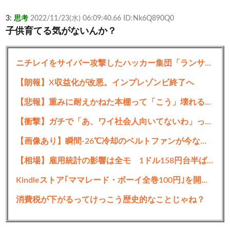
3:
思考
2022/11/23(水) 06:09:40.66 ID:Nk6Q890Q0
子供育てる気がないんか？
4:
思考
2022/11/23(水) 06:15:26.43 ID:SrqV8faZ0
ニチレイをサイバー攻撃したハッカー集団「ランサムウェア」 個人情報など20万件以上をダークウェブ上に公開か
子持ち目線はよかれどだけど
他の従業員からしたらけつ拭かなきゃならんやん？
【朗報】X収益化が改悪。インプレゾンビ終了へ
なぜによその家族の為にワイらが苦労せなきゃなら
【悲報】重みに耐えかねた本棚って「こう」壊れるらしい・・・・・・
んのや？
【衝撃】ガチで「あ、ワイ社会人向いてないわ」って確信した時wwwww
その分の給与あがったり代わりの人がくるならいい
んやがな
【画像あり】瞬間-26℃冷却のベルトファンが今なら「4,980円」ｗｗｗｗｗ
【相場】雇用統計の影響は全モ 1ドル158円台半ばに
5:
思考
2022/11/23(水) 06:16:18.88 ID:SrqV8faZ0
それに育休って言ったって旅行いってるやんふざけ
Kindleストア｢ママレード・ボーイ全巻100円｣を開始 ｢集英社･講談社のマンガ 88円～110円｣も
んな
消費税が下がるってけっこう歴史的なことじゃね？
6:
思考
2022/11/23(水) 06:17:57.39 ID:1WXLWeh30
将来の納税者を育てる大切な仕事なんや