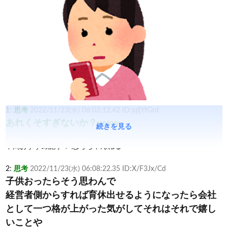
1:
思考
2022/11/23(水) 06:02:12.42 ID:jqljYfGrd
あれくそすぎないか？www
続きを見る
中間おすすめ記事：
思考ちゃんねる
2:
思考
2022/11/23(水) 06:08:22.35 ID:X/F3Jx/Cd
子供おったらそう思わんで
経営者側からすれば育休出せるようになったら会社
として一つ格が上がった気がしてそれはそれで嬉し
いことや