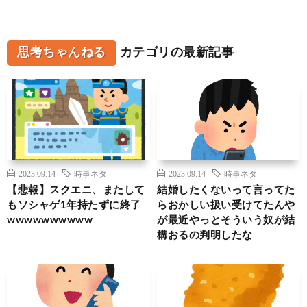
思考ちゃんねる
カテゴリの最新記事
2023.09.14
時事ネタ
2023.09.14
時事ネタ
【悲報】スクエニ、またして
結婚したくないって言ってた
もソシャゲ1年持たずに終了
らおかしい扱い受けてたんや
wwwwwwwwww
が最近やっとそういう奴が結
構おるの判明したな