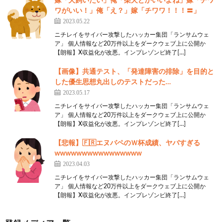
嫁「犬飼いたい」俺「柴犬とかいいよね」嫁「チワ
国がおかしいよな
ワがいい！」俺「え？」嫁「チワワ！！！〓」
まじで
2023.05.22
ニチレイをサイバー攻撃したハッカー集団「ランサムウェ
25:
思考
2022/11/23(水) 06:48:58.52 ID:PJO91PAo0
ア」 個人情報など20万件以上をダークウェブ上に公開か
>>18
【朗報】X収益化が改悪。インプレゾンビ終了[…]
国は間違ってないってことが基本前提で進んでるか
【画像】共通テスト、「発達障害の排除」を目的と
らなwおかしことばっかりや
した優生思想丸出しのテストだった…
2023.05.17
11:
思考
2022/11/23(水) 06:30:37.83 ID:kK0FIyP30
ニチレイをサイバー攻撃したハッカー集団「ランサムウェ
育休って給料でるんか？
ア」 個人情報など20万件以上をダークウェブ上に公開か
【朗報】X収益化が改悪。インプレゾンビ終了[…]
13:
思考
2022/11/23(水) 06:31:41.41 ID:SrqV8faZ0
【悲報】🇫🇷エヌバペのＷ杯成績、ヤバすぎる
>>11
wwwwwwwwwwwwwwww
でるみたいよ！
2023.04.03
あほくさ
ニチレイをサイバー攻撃したハッカー集団「ランサムウェ
ア」 個人情報など20万件以上をダークウェブ上に公開か
【朗報】X収益化が改悪。インプレゾンビ終了[…]
14:
思考
2022/11/23(水) 06:34:38.89 ID:WWgNkwrQ0
トッモの嫁は公務員で子供3人の育休ループやっとっ