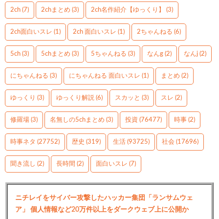
2ch
(7)
2chまとめ
(3)
2ch名作紹介【ゆっくり】
(3)
2ch面白いスレ
(1)
2ch 面白いスレ
(1)
2ちゃんねる
(6)
5ch
(3)
5chまとめ
(3)
5ちゃんねる
(3)
なんg
(2)
なんj
(2)
にちゃんねる
(3)
にちゃんねる 面白いスレ
(1)
まとめ
(2)
ゆっくり
(3)
ゆっくり解説
(6)
スカッと
(3)
スレ
(2)
修羅場
(3)
名無しの5chまとめ
(3)
投資
(76477)
時事
(2)
時事ネタ
(27752)
歴史
(319)
生活
(93725)
社会
(17696)
聞き流し
(2)
長時間
(2)
面白いスレ
(7)
ニチレイをサイバー攻撃したハッカー集団「ランサムウェ
ア」 個人情報など20万件以上をダークウェブ上に公開か