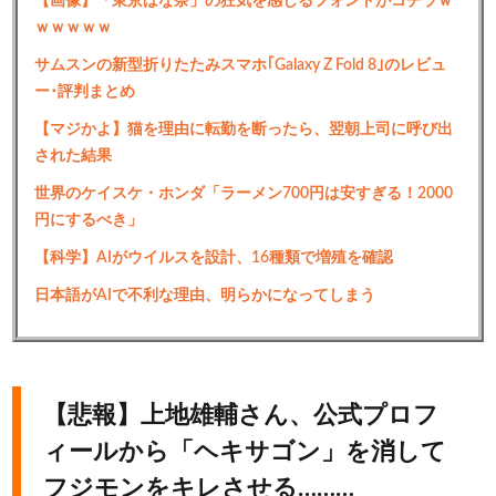
【画像】「東京ばな奈」の狂気を感じるフォントがコチラｗ
ｗｗｗｗｗ
サムスンの新型折りたたみスマホ｢Galaxy Z Fold 8｣のレビュ
ー･評判まとめ
【マジかよ】猫を理由に転勤を断ったら、翌朝上司に呼び出
された結果
世界のケイスケ・ホンダ「ラーメン700円は安すぎる！2000
円にするべき」
【科学】AIがウイルスを設計、16種類で増殖を確認
日本語がAIで不利な理由、明らかになってしまう
【悲報】上地雄輔さん、公式プロフ
ィールから「ヘキサゴン」を消して
フジモンをキレさせる………