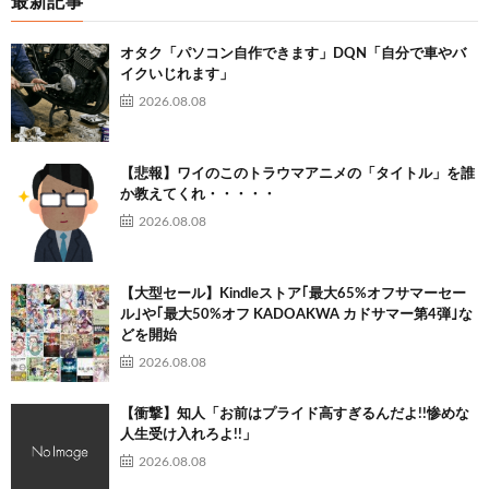
最新記事
オタク「パソコン自作できます」DQN「自分で車やバ
イクいじれます」
2026.08.08
【悲報】ワイのこのトラウマアニメの「タイトル」を誰
か教えてくれ・・・・・
2026.08.08
【大型セール】Kindleストア｢最大65%オフサマーセー
ル｣や｢最大50%オフ KADOAKWA カドサマー第4弾｣な
どを開始
2026.08.08
【衝撃】知人「お前はプライド高すぎるんだよ!!惨めな
人生受け入れろよ!!」
2026.08.08