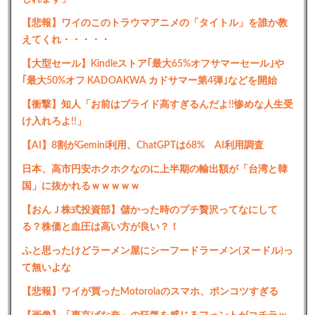
【悲報】ワイのこのトラウマアニメの「タイトル」を誰か教
えてくれ・・・・・
【大型セール】Kindleストア｢最大65%オフサマーセール｣や
｢最大50%オフ KADOAKWA カドサマー第4弾｣などを開始
【衝撃】知人「お前はプライド高すぎるんだよ!!惨めな人生受
け入れろよ!!」
【AI】8割がGemini利用、ChatGPTは68% AI利用調査
日本、高市円安ホクホクなのに上半期の輸出額が「台湾と韓
国」に抜かれるｗｗｗｗｗ
【おんＪ株式投資部】儲かった時のプチ贅沢ってなにして
る？株価と血圧は高い方が良い？！
ふと思ったけどラーメン屋にシーフードラーメン(ヌードル)っ
て無いよな
【悲報】ワイが買ったMotorolaのスマホ、ポンコツすぎる