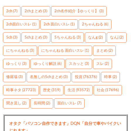
2ch
(7)
2chまとめ
(3)
2ch名作紹介【ゆっくり】
(3)
2ch面白いスレ
(1)
2ch 面白いスレ
(1)
2ちゃんねる
(6)
5ch
(3)
5chまとめ
(3)
5ちゃんねる
(3)
なんg
(2)
なんj
(2)
にちゃんねる
(3)
にちゃんねる 面白いスレ
(1)
まとめ
(2)
ゆっくり
(3)
ゆっくり解説
(6)
スカッと
(3)
スレ
(2)
修羅場
(3)
名無しの5chまとめ
(3)
投資
(76376)
時事
(2)
時事ネタ
(27723)
歴史
(319)
生活
(93572)
社会
(17696)
聞き流し
(2)
長時間
(2)
面白いスレ
(7)
オタク「パソコン自作できます」DQN「自分で車やバイクい
じれます」