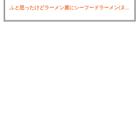
け…
ふと思ったけどラーメン屋にシーフードラーメン(ヌードル)って無いよな
3:
思考
2021/03/28(日) 11:28:32.61 ID:mZYDiqiXd.net
あんなら楽しそうに太陽捕まえてたやんけ…
4:
思考
2021/03/28(日) 11:28:54.99 ID:mZYDiqiXd.net
紳助見てたらブチギレやろなあ
誰のおかげで人気者になったんやと
5:
思考
2021/03/28(日) 11:28:55.32 ID:wGPZR1wI0.net
フジモンも紳助のこと大概ネタにしてたんだよなぁ
6:
思考
2021/03/28(日) 11:29:22.47 ID:mZYDiqiXd.net
これは大変なことやと思うよ
7:
思考
2021/03/28(日) 11:29:42.62 ID:VKjlv+1ap.net
草
8:
思考
2021/03/28(日) 11:29:49.04 ID:tD5yAeowd.net