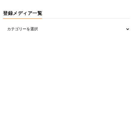
16:
思考
2021/03/28(日) 11:31:36.30 ID:MOf8ts+Z0.net
つるのはネトウヨ化、野久保は消えた
登録メディア一覧
上地は俳優として生き残ってるしヘキサゴンなんか
黒歴史やろ
29:
思考
2021/03/28(日) 11:34:02.69 ID:KNdI0X4I0.net
>>16
上地ってなんか出てたっけ？
41:
思考
2021/03/28(日) 11:35:59.94 ID:xzKdqnnhd.net
>>29
ルーキーズとか出てたやん
17:
思考
2021/03/28(日) 11:31:40.53 ID:8MYvy5Sf0.net
ブンシャカは紳助消えてから他の芸人に擦り寄りま
くりでほんま気持ち悪い
1001：
思考ちゃんねる