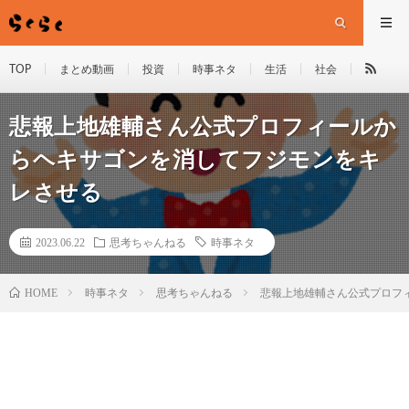
TOP
まとめ動画
投資
時事ネタ
生活
社会
悲報上地雄輔さん公式プロフィールか
らヘキサゴンを消してフジモンをキ
レさせる
2023.06.22
思考ちゃんねる
時事ネタ
HOME
時事ネタ
思考ちゃんねる
悲報上地雄輔さん公式プロフ