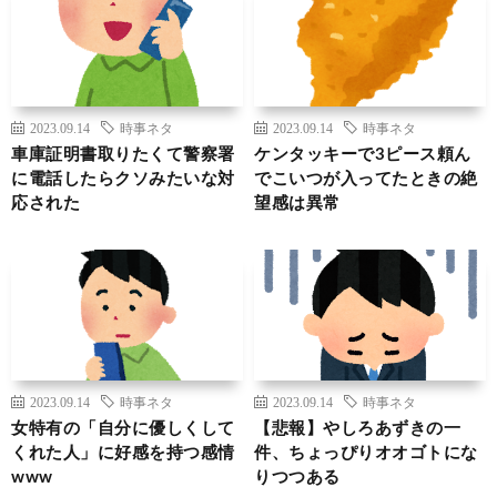
2023.09.14
時事ネタ
2023.09.14
時事ネタ
車庫証明書取りたくて警察署
ケンタッキーで3ピース頼ん
に電話したらクソみたいな対
でこいつが入ってたときの絶
応された
望感は異常
2023.09.14
時事ネタ
2023.09.14
時事ネタ
女特有の「自分に優しくして
【悲報】やしろあずきの一
くれた人」に好感を持つ感情
件、ちょっぴりオオゴトにな
www
りつつある