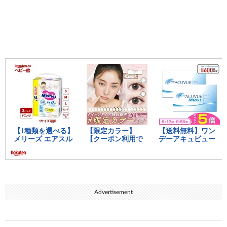
おバカキャラやるの疲れたんやろ
9:
思考
2021/03/28(日) 11:30:16.47 ID:NLgcAPtVd.net
これ昨日見てて一番笑った
10:
思考
2021/03/28(日) 11:30:42.75 ID:OmVfIWOW0.net
なんか一瞬こいつの曲流行ったよな
中間おすすめ記事：
思考ちゃんねる
11:
思考
2021/03/28(日) 11:30:46.87 ID:oBjr1DNW0.net
フジモンは笑ってても本当に傷ついてそうだからか
わいそう
12:
思考
2021/03/28(日) 11:31:07.97 ID:0dvoKbGX0.net
紳助って明石家ファミリーに憧れてたん？
Advertisement
13:
思考
2021/03/28(日) 11:31:18.45 ID:NpubGLPb0.net
録画したのさっき見たわ