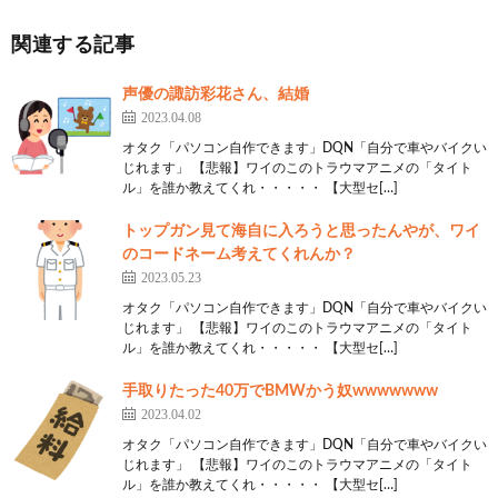
途中で消えた野久保でもプロフィールにちゃんと入
関連する記事
れとるんやな
声優の諏訪彩花さん、結婚
31:
思考
2021/03/28(日) 11:34:24.12 ID:+edCYMBdd.net
2023.04.08
>>13
オタク「パソコン自作できます」DQN「自分で車やバイクい
途中で消えたからこそやないか？
じれます」 【悲報】ワイのこのトラウマアニメの「タイト
ル」を誰か教えてくれ・・・・・ 【大型セ[…]
50:
思考
2021/03/28(日) 11:37:25.56 ID:SGizigP1M.net
トップガン見て海自に入ろうと思ったんやが、ワイ
>>13
のコードネーム考えてくれんか？
あの人は干されたんだよなナベプロやめて
2023.05.23
オタク「パソコン自作できます」DQN「自分で車やバイクい
14:
思考
2021/03/28(日) 11:31:26.29 ID:dJrGrNyV0.net
じれます」 【悲報】ワイのこのトラウマアニメの「タイト
ル」を誰か教えてくれ・・・・・ 【大型セ[…]
羞恥心ってどっちとも違うベクトルにやべーやつだ
よな
手取りたった40万でBMWかう奴wwwwwww
2023.04.02
15:
思考
2021/03/28(日) 11:31:32.67 ID:7FsTfZnep.net
オタク「パソコン自作できます」DQN「自分で車やバイクい
そらそうなるよ
じれます」 【悲報】ワイのこのトラウマアニメの「タイト
ル」を誰か教えてくれ・・・・・ 【大型セ[…]