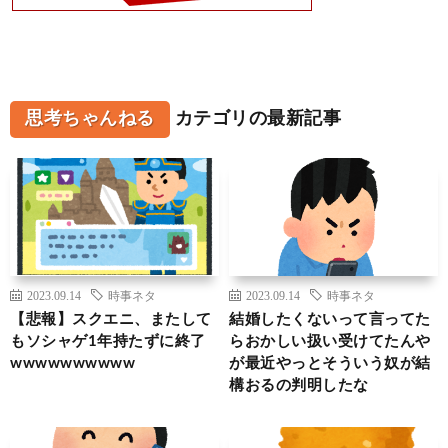
思考ちゃんねる
カテゴリの最新記事
2023.09.14
時事ネタ
2023.09.14
時事ネタ
【悲報】スクエニ、またして
結婚したくないって言ってた
もソシャゲ1年持たずに終了
らおかしい扱い受けてたんや
wwwwwwwwww
が最近やっとそういう奴が結
構おるの判明したな