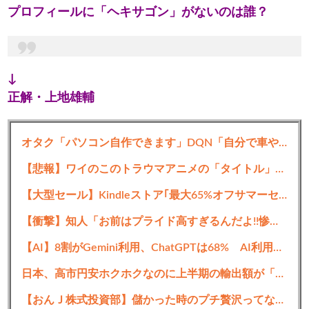
プロフィールに「ヘキサゴン」がないのは誰？
↓
正解・上地雄輔
フジモン「ええー？黒歴史みたいになってんの
オタク「パソコン自作できます」DQN「自分で車やバイクいじれます」
ー？？」
「父ちゃんって呼んでたやん！父ちゃーーーー
【悲報】ワイのこのトラウマアニメの「タイトル」を誰か教えてくれ・・・・・
ん！！！」
【大型セール】Kindleストア｢最大65%オフサマーセール｣や｢最大50%オフ KADOAKWA カドサマー第4弾｣などを開始
【衝撃】知人「お前はプライド高すぎるんだよ!!惨めな人生受け入れろよ!!」
【AI】8割がGemini利用、ChatGPTは68% AI利用調査
中間おすすめ記事：
思考ちゃんねる
日本、高市円安ホクホクなのに上半期の輸出額が「台湾と韓国」に抜かれるｗｗｗｗｗ
2:
思考
2021/03/28(日) 11:28:15.08 ID:mZYDiqiXd.net
なんでや…あんなに楽しそうに羞恥心歌ってたやん
【おんＪ株式投資部】儲かった時のプチ贅沢ってなにしてる？株価と血圧は高い方が良い？！