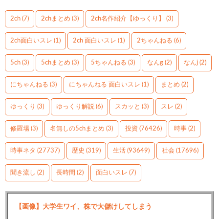
2ch
(7)
2chまとめ
(3)
2ch名作紹介【ゆっくり】
(3)
2ch面白いスレ
(1)
2ch 面白いスレ
(1)
2ちゃんねる
(6)
5ch
(3)
5chまとめ
(3)
5ちゃんねる
(3)
なんg
(2)
なんj
(2)
にちゃんねる
(3)
にちゃんねる 面白いスレ
(1)
まとめ
(2)
ゆっくり
(3)
ゆっくり解説
(6)
スカッと
(3)
スレ
(2)
修羅場
(3)
名無しの5chまとめ
(3)
投資
(76426)
時事
(2)
時事ネタ
(27737)
歴史
(319)
生活
(93649)
社会
(17696)
聞き流し
(2)
長時間
(2)
面白いスレ
(7)
【画像】大学生ワイ、株で大儲けしてしまう