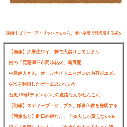
【画像】ビリー・アイリッシュちゃん、凄い水着で日光浴する姿を
投稿した結果ｗｗｗｗ
1:
2022/03/18(金) 11:17:54.380
【画像】大学生ワイ、株で大儲けしてしまう
多分落とされるだろうけど行きたくなくなったから
例の「琵琶湖三市同時花火」新展開
落としてくれねえかな
中島健人さん、オールナイトニッポンの内容がエグすぎるｗｗｗｗｗ
GPSを利用したゲーム思いついた
続きを読む
台風15号｢チャンホン｣の進路なんやねんこれ
【朗報】スティーブ・ジョブズ、鎌倉仏教を発明する
【画像あり】昨日の銀だこ、「88人しか買えない88円」に大行列をなす都民コチラｗｗｗｗｗ