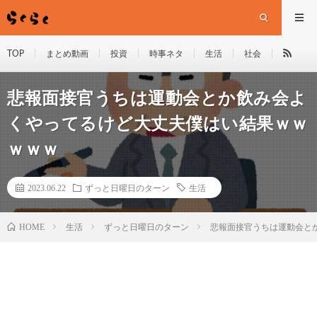
TOP
まとめ動画
投資
時事ネタ
生活
社会
悲報面接官うちは運動会とか飲み会よ
くやってるけど大丈夫僕はい結果ｗｗ
ｗｗｗ
2023.06.22
ずっと日曜日のターン
生活
HOME
生活
ずっと日曜日のターン
悲報面接官うちは運動会と