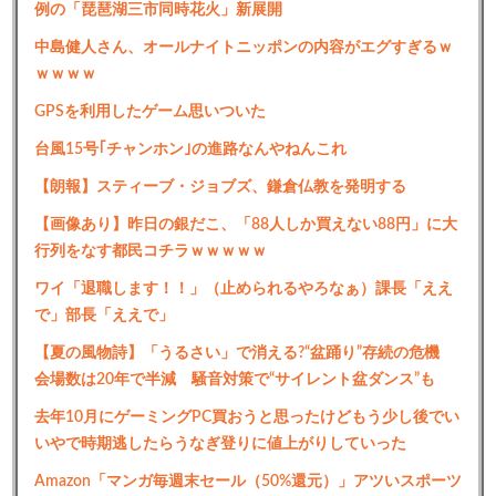
例の「琵琶湖三市同時花火」新展開
中島健人さん、オールナイトニッポンの内容がエグすぎるｗ
ｗｗｗｗ
GPSを利用したゲーム思いついた
台風15号｢チャンホン｣の進路なんやねんこれ
【朗報】スティーブ・ジョブズ、鎌倉仏教を発明する
【画像あり】昨日の銀だこ、「88人しか買えない88円」に大
行列をなす都民コチラｗｗｗｗｗ
ワイ「退職します！！」（止められるやろなぁ）課長「ええ
で」部長「ええで」
【夏の風物詩】「うるさい」で消える?“盆踊り”存続の危機
会場数は20年で半減 騒音対策で“サイレント盆ダンス”も
去年10月にゲーミングPC買おうと思ったけどもう少し後でい
いやで時期逃したらうなぎ登りに値上がりしていった
Amazon「マンガ毎週末セール（50%還元）」アツいスポーツ