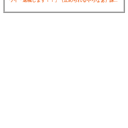
ワイ「退職します！！」（止められるやろなぁ）課長「ええで」部長「ええで」