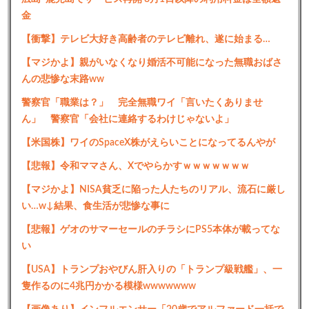
金
【衝撃】テレビ大好き高齢者のテレビ離れ、遂に始まる…
【マジかよ】親がいなくなり婚活不可能になった無職おばさ
んの悲惨な末路ww
警察官「職業は？」 完全無職ワイ「言いたくありませ
ん」 警察官「会社に連絡するわけじゃないよ」
【米国株】ワイのSpaceX株がえらいことになってるんやが
【悲報】令和ママさん、Xでやらかすｗｗｗｗｗｗｗ
【マジかよ】NISA貧乏に陥った人たちのリアル、流石に厳し
い…w↓結果、食生活が悲惨な事に
【悲報】ゲオのサマーセールのチラシにPS5本体が載ってな
い
【USA】トランプおやびん肝入りの「トランプ級戦艦」、一
隻作るのに4兆円かかる模様wwwwwww