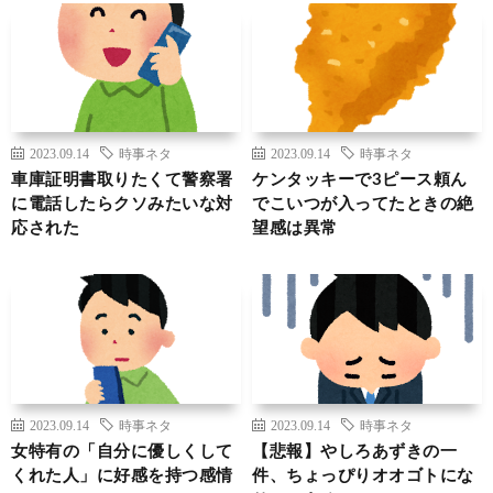
2023.09.14
時事ネタ
2023.09.14
時事ネタ
車庫証明書取りたくて警察署
ケンタッキーで3ピース頼ん
に電話したらクソみたいな対
でこいつが入ってたときの絶
応された
望感は異常
2023.09.14
時事ネタ
2023.09.14
時事ネタ
女特有の「自分に優しくして
【悲報】やしろあずきの一
くれた人」に好感を持つ感情
件、ちょっぴりオオゴトにな