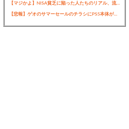
【マジかよ】NISA貧乏に陥った人たちのリアル、流石に厳しい…w↓結果、食生活が悲惨な事に
12:
思考
2022/11/07(月) 16:54:07.91 ID:VHZU9dISd
【悲報】ゲオのサマーセールのチラシにPS5本体が載ってない
>>7
これが出来る奴なら出世出来るやろなぁ
8:
思考
2022/11/07(月) 16:53:04.96 ID:Q+DEUe3n0
相当やろそれ、はよ歯医者いけ
9:
思考
2022/11/07(月) 16:53:21.34 ID:74KhLbwoM
ラジオ通販の冒頭のお頼り定期
中間おすすめ記事：
思考ちゃんねる
10:
思考
2022/11/07(月) 16:53:30.33 ID:z2fXOBMcM
なんか臭くね？
11:
思考
2022/11/07(月) 16:53:31.11 ID:ZxIuxDB2d
イッチが日焼けサロンに通えばマシになるで