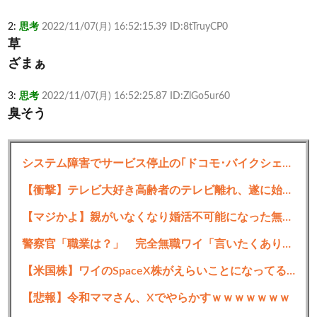
2:
思考
2022/11/07(月) 16:52:15.39 ID:8tTruyCP0
草
ざまぁ
3:
思考
2022/11/07(月) 16:52:25.87 ID:ZlGo5ur60
臭そう
4:
思考
2022/11/07(月) 16:52:27.91 ID:INadvwfJM
ヤニカスか？
システム障害でサービス停止の｢ドコモ･バイクシェア｣､奈良･広島･鹿児島でサービス再開 8月1日以降の利用料金は全額返金
【衝撃】テレビ大好き高齢者のテレビ離れ、遂に始まる…
5:
思考
2022/11/07(月) 16:52:45.07 ID:jUOtlefX0
臭
【マジかよ】親がいなくなり婚活不可能になった無職おばさんの悲惨な末路ww
警察官「職業は？」 完全無職ワイ「言いたくありません」 警察官「会社に連絡するわけじゃないよ」
6:
思考
2022/11/07(月) 16:52:46.98 ID:2ifi14u70
ホワイトニング行けば楽勝やん
【米国株】ワイのSpaceX株がえらいことになってるんやが
7:
思考
2022/11/07(月) 16:53:03.90 ID:7I5ttdeP0
【悲報】令和ママさん、Xでやらかすｗｗｗｗｗｗｗ
イッチ「肌の色に合わせたんやでw」