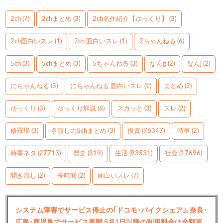
2ch
(7)
2chまとめ
(3)
2ch名作紹介【ゆっくり】
(3)
2ch面白いスレ
(1)
2ch 面白いスレ
(1)
2ちゃんねる
(6)
5ch
(3)
5chまとめ
(3)
5ちゃんねる
(3)
なんg
(2)
なんj
(2)
にちゃんねる
(3)
にちゃんねる 面白いスレ
(1)
まとめ
(2)
ゆっくり
(3)
ゆっくり解説
(6)
スカッと
(3)
スレ
(2)
修羅場
(3)
名無しの5chまとめ
(3)
投資
(76347)
時事
(2)
時事ネタ
(27713)
歴史
(319)
生活
(93531)
社会
(17696)
聞き流し
(2)
長時間
(2)
面白いスレ
(7)
システム障害でサービス停止の｢ドコモ･バイクシェア｣､奈良･
広島･鹿児島でサービス再開 8月1日以降の利用料金は全額返